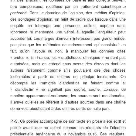
être compensées, rectifiées par un traitement scientifique
a
posteriori
. Dans le domaine de l’opinion, des médias d’opinion,
des sondages d’opinion, on feint de croire que lorsque dans une
enquête on interroge une personne, celle-ci exprime sans
ignorance ni mensonge une vérité à laquelle l’enquêteur peut
accorder foi. Les marges d’erreur n’intéressent pas grand monde,
pas plus que les méthodes de redressement qui consistent en
fait, qu’on l’avoue ou non, à manipuler les données dites
« brutes ». En France, les « statistiques ethniques » ne sont pas
autorisées, mais on entend sans cesse des discours dont les
auteurs raisonnent comme s’ils pouvaient dire des choses
indéniables à partir de chiffres en principe inexistants. On
décompte les immigrés clandestins en faisant comme si
« clandestin » ne signifiait pas secret, caché. Lorsque, de
manière apparemment vertueuse, les sources sont mentionnées,
il arrive qu’elles se réfèrent à d’autres sources dans une chaîne
de renvois aboutissant à des chiffres sortis de nulle part.
P.-S. Ce poème accompagné de son texte en prose a été écrit et
publié avant que ne soient connus les résultats de l’élection
présidentielle américaine du 8 novembre 2016. Ces résultats,