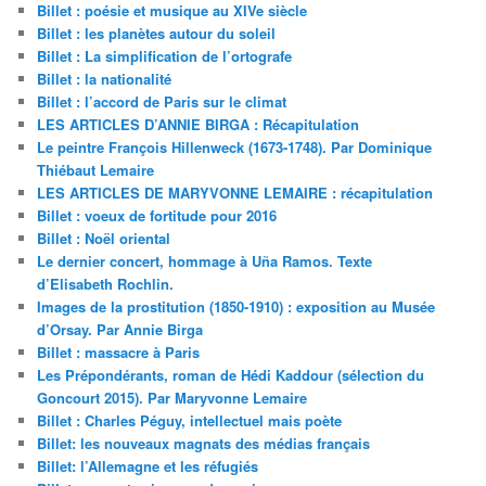
Billet : poésie et musique au XIVe siècle
Billet : les planètes autour du soleil
Billet : La simplification de l’ortografe
Billet : la nationalité
Billet : l’accord de Paris sur le climat
LES ARTICLES D’ANNIE BIRGA : Récapitulation
Le peintre François Hillenweck (1673-1748). Par Dominique
Thiébaut Lemaire
LES ARTICLES DE MARYVONNE LEMAIRE : récapitulation
Billet : voeux de fortitude pour 2016
Billet : Noël oriental
Le dernier concert, hommage à Uña Ramos. Texte
d’Elisabeth Rochlin.
Images de la prostitution (1850-1910) : exposition au Musée
d’Orsay. Par Annie Birga
Billet : massacre à Paris
Les Prépondérants, roman de Hédi Kaddour (sélection du
Goncourt 2015). Par Maryvonne Lemaire
Billet : Charles Péguy, intellectuel mais poète
Billet: les nouveaux magnats des médias français
Billet: l’Allemagne et les réfugiés