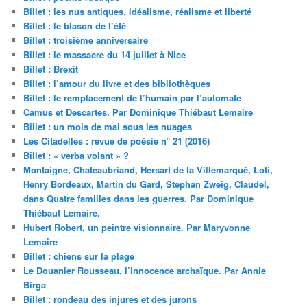
Billet : les nus antiques, idéalisme, réalisme et liberté
Billet : le blason de l’été
Billet : troisième anniversaire
Billet : le massacre du 14 juillet à Nice
Billet : Brexit
Billet : l’amour du livre et des bibliothèques
Billet : le remplacement de l’humain par l’automate
Camus et Descartes. Par Dominique Thiébaut Lemaire
Billet : un mois de mai sous les nuages
Les Citadelles : revue de poésie n° 21 (2016)
Billet : « verba volant » ?
Montaigne, Chateaubriand, Hersart de la Villemarqué, Loti,
Henry Bordeaux, Martin du Gard, Stephan Zweig, Claudel,
dans Quatre familles dans les guerres. Par Dominique
Thiébaut Lemaire.
Hubert Robert, un peintre visionnaire. Par Maryvonne
Lemaire
Billet : chiens sur la plage
Le Douanier Rousseau, l’innocence archaïque. Par Annie
Birga
Billet : rondeau des injures et des jurons