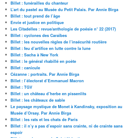
Billet : funérailles du chanteur
L’art du pastel au Musée du Petit Palais. Par Annie Birga
Billet : tout prend de l’âge
Envie et justice en politique
Les Citadelles : revue/anthologie de poésie n° 22 (2017)
Billet : cyclones des Caraïbes
Billet : les nouvelles règles de l’insécurité routière
Billet : feu d’artifice en lutte contre la lune
Billet : Sacha à New York
Billet : le général rhabillé en poète
Billet : canicule
Cézanne : portraits. Par Annie Birga
Billet : l’électorat d’Emmanuel Macron
Billet : TGV
Billet : un château d’herbe en pissenlits
Billet : les châteaux de sable
Le paysage mystique de Monet à Kandinsky, exposition au
Musée d’Orsay. Par Annie Birga
Billet : les rats et les chats de Paris
Billet : il n’y a pas d’espoir sans crainte, ni de crainte sans
espoir