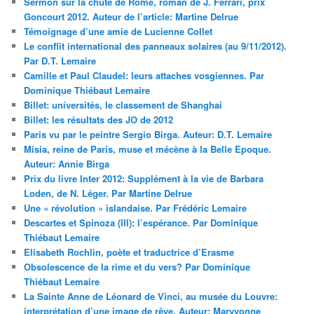
Sermon sur la chute de Rome, roman de J. Ferrari, prix
Goncourt 2012. Auteur de l’article: Martine Delrue
Témoignage d’une amie de Lucienne Collet
Le conflit international des panneaux solaires (au 9/11/2012).
Par D.T. Lemaire
Camille et Paul Claudel: leurs attaches vosgiennes. Par
Dominique Thiébaut Lemaire
Billet: universités, le classement de Shanghai
Billet: les résultats des JO de 2012
Paris vu par le peintre Sergio Birga. Auteur: D.T. Lemaire
Misia, reine de Paris, muse et mécène à la Belle Epoque.
Auteur: Annie Birga
Prix du livre Inter 2012: Supplément à la vie de Barbara
Loden, de N. Léger. Par Martine Delrue
Une « révolution » islandaise. Par Frédéric Lemaire
Descartes et Spinoza (III): l’espérance. Par Dominique
Thiébaut Lemaire
Elisabeth Rochlin, poète et traductrice d’Erasme
Obsolescence de la rime et du vers? Par Dominique
Thiébaut Lemaire
La Sainte Anne de Léonard de Vinci, au musée du Louvre:
interprétation d’une image de rêve. Auteur: Maryvonne