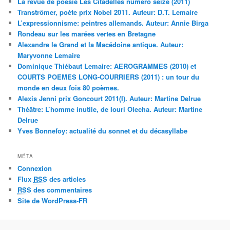
La revue de poésie Les Citadelles numéro seize (2011)
Tranströmer, poète prix Nobel 2011. Auteur: D.T. Lemaire
L’expressionnisme: peintres allemands. Auteur: Annie Birga
Rondeau sur les marées vertes en Bretagne
Alexandre le Grand et la Macédoine antique. Auteur:
Maryvonne Lemaire
Dominique Thiébaut Lemaire: AEROGRAMMES (2010) et
COURTS POEMES LONG-COURRIERS (2011) : un tour du
monde en deux fois 80 poèmes.
Alexis Jenni prix Goncourt 2011(I). Auteur: Martine Delrue
Théâtre: L’homme inutile, de Iouri Olecha. Auteur: Martine
Delrue
Yves Bonnefoy: actualité du sonnet et du décasyllabe
MÉTA
Connexion
Flux
RSS
des articles
RSS
des commentaires
Site de WordPress-FR