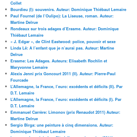
Collet
Bourdieu (I): souvenirs. Auteur: Dominique Thiébaut Lemaire
Paul Fournel (de l’Oulipo): La Liseuse, roman. Auteur:
Martine Delrue
Rondeaux sur trois adages d’Erasme. Auteur: Dominique
Thiébaut Lemaire
« J. Edgar », de Clint Eastwood: police, pouvoir et sexe
Linda Lê: A l’enfant que je n’aurai pas. Auteur: Martine
Delrue
Erasme: Les Adages. Auteurs: Elisabeth Rochlin et
Maryvonne Lemaire
Alexis Jenni prix Goncourt 2011 (II). Auteur: Pierre-Paul
Fourcade
L’Allemagne, la France, l’euro: excédents et déficits (II). Par
D.T. Lemaire
L’Allemagne, la France, l’euro: excédents et déficits (I). Par
D.T. Lemaire
Emmanuel Carrère: Limonov (prix Renaudot 2011) Auteur:
Martine Delrue
Sergio Birga: une peinture à cinq dimensions. Auteur:
Dominique Thiébaut Lemaire