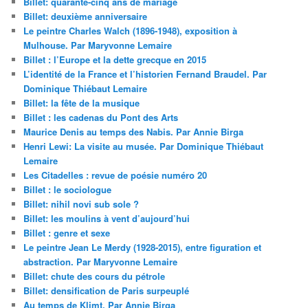
Billet: quarante-cinq ans de mariage
Billet: deuxième anniversaire
Le peintre Charles Walch (1896-1948), exposition à
Mulhouse. Par Maryvonne Lemaire
Billet : l’Europe et la dette grecque en 2015
L’identité de la France et l’historien Fernand Braudel. Par
Dominique Thiébaut Lemaire
Billet: la fête de la musique
Billet : les cadenas du Pont des Arts
Maurice Denis au temps des Nabis. Par Annie Birga
Henri Lewi: La visite au musée. Par Dominique Thiébaut
Lemaire
Les Citadelles : revue de poésie numéro 20
Billet : le sociologue
Billet: nihil novi sub sole ?
Billet: les moulins à vent d’aujourd’hui
Billet : genre et sexe
Le peintre Jean Le Merdy (1928-2015), entre figuration et
abstraction. Par Maryvonne Lemaire
Billet: chute des cours du pétrole
Billet: densification de Paris surpeuplé
Au temps de Klimt. Par Annie Birga