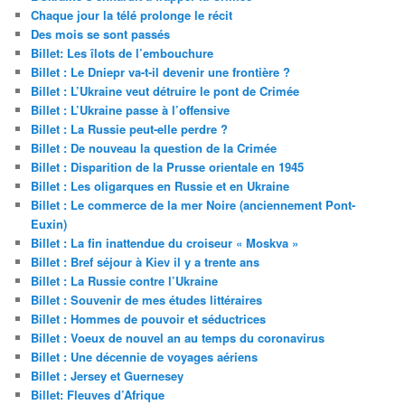
Chaque jour la télé prolonge le récit
Des mois se sont passés
Billet: Les îlots de l’embouchure
Billet : Le Dniepr va-t-il devenir une frontière ?
Billet : L’Ukraine veut détruire le pont de Crimée
Billet : L’Ukraine passe à l’offensive
Billet : La Russie peut-elle perdre ?
Billet : De nouveau la question de la Crimée
Billet : Disparition de la Prusse orientale en 1945
Billet : Les oligarques en Russie et en Ukraine
Billet : Le commerce de la mer Noire (anciennement Pont-
Euxin)
Billet : La fin inattendue du croiseur « Moskva »
Billet : Bref séjour à Kiev il y a trente ans
Billet : La Russie contre l’Ukraine
Billet : Souvenir de mes études littéraires
Billet : Hommes de pouvoir et séductrices
Billet : Voeux de nouvel an au temps du coronavirus
Billet : Une décennie de voyages aériens
Billet : Jersey et Guernesey
Billet: Fleuves d’Afrique