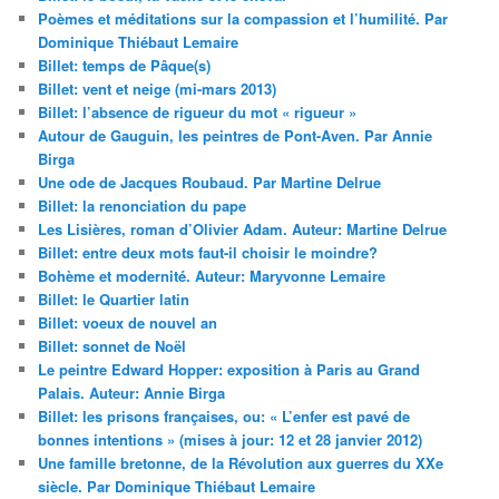
Poèmes et méditations sur la compassion et l’humilité. Par
Dominique Thiébaut Lemaire
Billet: temps de Pâque(s)
Billet: vent et neige (mi-mars 2013)
Billet: l’absence de rigueur du mot « rigueur »
Autour de Gauguin, les peintres de Pont-Aven. Par Annie
Birga
Une ode de Jacques Roubaud. Par Martine Delrue
Billet: la renonciation du pape
Les Lisières, roman d’Olivier Adam. Auteur: Martine Delrue
Billet: entre deux mots faut-il choisir le moindre?
Bohème et modernité. Auteur: Maryvonne Lemaire
Billet: le Quartier latin
Billet: voeux de nouvel an
Billet: sonnet de Noël
Le peintre Edward Hopper: exposition à Paris au Grand
Palais. Auteur: Annie Birga
Billet: les prisons françaises, ou: « L’enfer est pavé de
bonnes intentions » (mises à jour: 12 et 28 janvier 2012)
Une famille bretonne, de la Révolution aux guerres du XXe
siècle. Par Dominique Thiébaut Lemaire