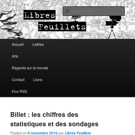
Lettres, arts, regards sur le monde
Rech
Libres Feuillets
Menu principal
Accueil
Lettres
Aller au contenu principal
Aller au contenu secondaire
Arts
Regards sur le monde
Contact
Liens
Flux RSS
Billet : les chiffres des
statistiques et des sondages
Posted on
8 novembre 2016
par
Libres Feuillets