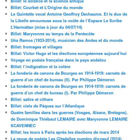
Billet: le solstice et la science antique
Billet: Courbet et L’Origine du monde
Le Quintette vocal Antoine Geoffroy Dechaume. Et le duo de
la Libelle amoureuse sous la voûte de l’Espace Le Scribe
L’Harmattan (mise à jour du 04/07/14)
Billet: Maryvonne au temps de la Pentecôte
Uña Ramos (1933-2014), musicien des Andes et du monde
Billet: fromages et villages
Billet: Victor Hugo et les élections européennes aujourd’hui
Voyage en poésie française dans le pays andalou
Billet: l’indignation et la colère
La fonderie de canons de Bourges en 1914-1919: carnets de
guerre d’un chef de bureau (II). Par Philippe Démeron
La fonderie de canons de Bourges en 1914-1919: carnets de
guerre d’un chef de bureau (I). Par Philippe Démeron
Billet: satire et cithare
Billet: ciels de Pâques sur l’Atlantique
Quatre familles dans les guerres (Vosges, Alsace, Bretagne),
de Dominique Thiébaut LEMAIRE avec Maryvonne LEMAIRE
SCAVENNEC
Billet: les tours à Paris après les élections de mars 2014
La revue de poésie Les Citadelles numéro dix-neuf (2014).