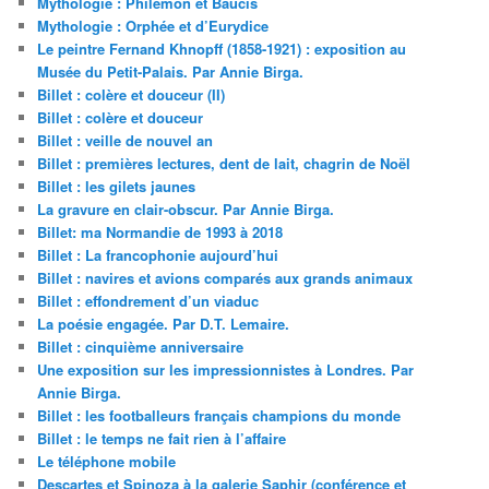
Mythologie : Philémon et Baucis
Mythologie : Orphée et d’Eurydice
Le peintre Fernand Khnopff (1858-1921) : exposition au
Musée du Petit-Palais. Par Annie Birga.
Billet : colère et douceur (II)
Billet : colère et douceur
Billet : veille de nouvel an
Billet : premières lectures, dent de lait, chagrin de Noël
Billet : les gilets jaunes
La gravure en clair-obscur. Par Annie Birga.
Billet: ma Normandie de 1993 à 2018
Billet : La francophonie aujourd’hui
Billet : navires et avions comparés aux grands animaux
Billet : effondrement d’un viaduc
La poésie engagée. Par D.T. Lemaire.
Billet : cinquième anniversaire
Une exposition sur les impressionnistes à Londres. Par
Annie Birga.
Billet : les footballeurs français champions du monde
Billet : le temps ne fait rien à l’affaire
Le téléphone mobile
Descartes et Spinoza à la galerie Saphir (conférence et