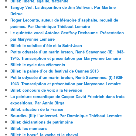
Billet: liberté, égalité, fraternité
Tanguy Viel: La disparition de Jim Sullivan. Par Martine
Delrue
Roger Lecomte, auteur de Mémoire d’asphalte, recueil de
poèmes. Par Dominique Thiébaut Lemaire
Le quintette vocal Antoine Geoffroy Dechaume. Présentation
par Maryvonne Lemaire
Billet: le solstice d’été et la Saint-Jean
Petite odyssée d’un marin breton, René Scavennec (II): 1943-
1945. Transcription et présentation par Maryvonne Lemaire
Billet: le cycle des vêtements
Billet: la palme d’or du festival de Cannes 2013
Petite odyssée d’un marin breton, René Scavennec. (I):1939-
1943. Transcription et présentation par Maryvonne Lemaire
Billet: concours de voix à la télévision
La peinture romantique de Caspar David Friedrich dans trois
expositions. Par Annie Birga
Billet: situation de la France
Bourdieu (III): l’universel. Par Dominique Thiébaut Lemaire
Billet: déclarations de patrimoine
Billet: les menteurs
Billet: le boeuf, la vache et le cheval