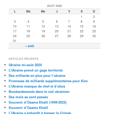
AOÛT 2026
L
Ma
Me
J
V
S
D
1
2
3
4
5
6
7
8
9
10
11
12
13
14
15
16
17
18
19
20
21
22
23
24
25
26
27
28
29
30
31
« août
ARTICLES RÉCENTS
Ukraine mi-août 2024
L’Ukraine prend un gage territorial
Des milliards en plus pour l’ukraine
Promesse de milliards supplémentaires pour Kiev
L’Ukraine manque de chef et d’obus
Bombardements dans le ciel ukrainien
Des mois se sont passés
Souvenir d’Osama Khalil (1949-2023)
Souvenir d’Osama Khalil
L’Ukraine s’enhardit à frapper la Crimée