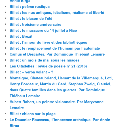
Annie Birga
Billet : poème rustique
Billet : les nus antiques, idéalisme, réalisme et liberté
Billet : le blason de l’été
Billet : troisième anniversaire
Billet : le massacre du 14 juillet à Nice
Billet : Brexit
Billet : l’amour du livre et des bibliothèques
Billet : le remplacement de l’humain par l’automate
Camus et Descartes. Par Dominique Thiébaut Lemaire
Billet : un mois de mai sous les nuages
Les Citadelles : revue de poésie n° 21 (2016)
Billet : « verba volant » ?
Montaigne, Chateaubriand, Hersart de la Villemarqué, Loti,
Henry Bordeaux, Martin du Gard, Stephan Zweig, Claudel,
dans Quatre familles dans les guerres. Par Dominique
Thiébaut Lemaire.
Hubert Robert, un peintre visionnaire. Par Maryvonne
Lemaire
Billet : chiens sur la plage
Le Douanier Rousseau, l’innocence archaïque. Par Annie
Birga