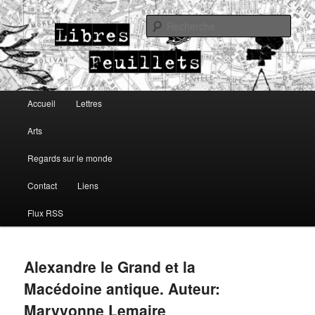
Lettres, arts, regards sur le monde
Rech
Libres Feuillets
Menu principal
Accueil
Lettres
Aller au contenu principal
Aller au contenu secondaire
Arts
Regards sur le monde
Contact
Liens
Flux RSS
Alexandre le Grand et la
Macédoine antique. Auteur:
Maryvonne Lemaire