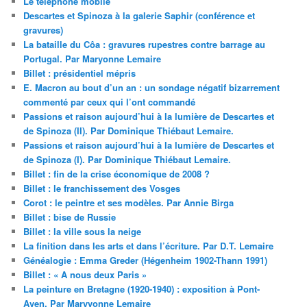
Le téléphone mobile
Descartes et Spinoza à la galerie Saphir (conférence et
gravures)
La bataille du Côa : gravures rupestres contre barrage au
Portugal. Par Maryonne Lemaire
Billet : présidentiel mépris
E. Macron au bout d’un an : un sondage négatif bizarrement
commenté par ceux qui l’ont commandé
Passions et raison aujourd’hui à la lumière de Descartes et
de Spinoza (II). Par Dominique Thiébaut Lemaire.
Passions et raison aujourd’hui à la lumière de Descartes et
de Spinoza (I). Par Dominique Thiébaut Lemaire.
Billet : fin de la crise économique de 2008 ?
Billet : le franchissement des Vosges
Corot : le peintre et ses modèles. Par Annie Birga
Billet : bise de Russie
Billet : la ville sous la neige
La finition dans les arts et dans l’écriture. Par D.T. Lemaire
Généalogie : Emma Greder (Hégenheim 1902-Thann 1991)
Billet : « A nous deux Paris »
La peinture en Bretagne (1920-1940) : exposition à Pont-
Aven. Par Maryvonne Lemaire