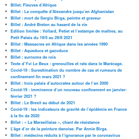
Billet: Fleuves d’Afrique
Billet : La conquête d’Alexandre jusqu’en Afghanistan
Billet : mort de Sergio Birga, peintre et graveur
Billet : André Breton au hasard de la vie
Edition limitée : Vollard, Petiet et l’estampe de maîtres, au
Petit Palais du 19/5 au 29/8 2021
Billet : Massacres en Afrique dans les années 1990
Billet : Aqueducs et gazoducs
Billet : surnoms de rois
Texte d’Yvi Le Beux : grenouilles et rats dans le Marécage.
Covid-19 : Surestimation du nombre de cas et rumeurs de
confinement fin mars 2021 ?
Billet : trois palais d’autocrates autour de l’an 2000
Covid-19 : imminence d’un nouveau confinement en janvier-
février 2021 ?
Billet : Le Brexit au début de 2021
Covid-19 : les indicateurs de gravité de l’épidémie en France
à la fin de 2020
Billet : « La Marseillaise », chant de résistance
L’âge d’or de la peinture danoise. Par Annie Birga.
Billet : médecins réduits à l’ignorance par le coronavirus