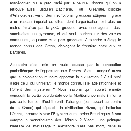
macédonien ou le grec parlé par le peuple. Notons qu’ on a
retrouvé aussi jusqu’en Bactriane, où Cléarque, disciple
d’Aristote, est venu, des inscriptions grecques attiques ; grâce
à un réseau impérial de cités, dont l’organisation est plus ou
moins inspirée par la
polis
grecque, avec une agora, des
sanctuaires, un gymnase, et qui sont fondées sur des valeurs
communes, la justice et la paix grecques. Alexandre a élargi le
monde connu des Grecs, déplaçant la frontière entre eux et
Barbares.
Alexandre s’est mis en route poussé par la conception
panhellénique de l’opposition aux Perses. S’est-il imaginé aussi
que la colonisation militaire apportait la civilisation ? A-t-il rêvé
d’être celui qui unifierait le monde connu, l’Hellade rationnelle et
l’Orient des mystères ? Nous savons qu’il voulait ensuite
conquérir la partie occidentale de la Méditerranée mais il n’en a
pas eu le temps. S’est-il senti l’étranger (par rapport au centre
de la Grèce) qui répand la civilisation rêvée, qui hellénise
l’Orient, comme Moïse l’Egyptien aurait selon Freud repris à son
compte le monothéisme des Hébreux ? Visait-il une politique
idéaliste de métissage ? Alexandre n’est pas mort, dans la