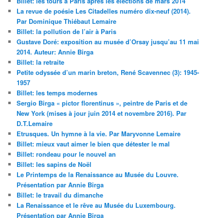
Billet: les tours à Paris après les élections de mars 2014
La revue de poésie Les Citadelles numéro dix-neuf (2014).
Par Dominique Thiébaut Lemaire
Billet: la pollution de l’air à Paris
Gustave Doré: exposition au musée d’Orsay jusqu’au 11 mai
2014. Auteur: Annie Birga
Billet: la retraite
Petite odyssée d’un marin breton, René Scavennec (3): 1945-
1957
Billet: les temps modernes
Sergio Birga « pictor florentinus », peintre de Paris et de
New York (mises à jour juin 2014 et novembre 2016). Par
D.T.Lemaire
Etrusques. Un hymne à la vie. Par Maryvonne Lemaire
Billet: mieux vaut aimer le bien que détester le mal
Billet: rondeau pour le nouvel an
Billet: les sapins de Noël
Le Printemps de la Renaissance au Musée du Louvre.
Présentation par Annie Birga
Billet: le travail du dimanche
La Renaissance et le rêve au Musée du Luxembourg.
Présentation par Annie Birga