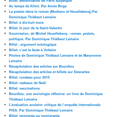
Billet: densification de Paris surpeuplé
Au temps de Klimt. Par Annie Birga
La poésie dans le roman (Modiano et Houellebecq).Par
Dominique Thiébaut Lemaire
Billet: à dix-huit mois
Billet: le jour de la Saint-Valentin
Soumission, de Michel Houellebecq : roman, poésie,
politique. Par Dominique Thiébaut Lemaire
Billet : argument ontologique
Billet: c’est la faute à Voltaire
Photos de Dominique Thiébaut Lemaire et de Maryvonne
Lemaire
Récapitulation des articles sur Bourdieu
Récapitulation des articles et billets sur Descartes
Billet: rondeau pour 2015
Billet: cadeaux de Noël
Billet: vaccinations
Bourdieu, une sociologie réflexive: un livre de Dominique
Thiébaut Lemaire
L’évaluation scolaire: critique de l’enquête internationale
PISA. Par Dominique Thiébaut Lemaire
Billet: immigrés ou immigrants