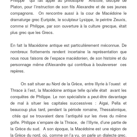
Philippe qui fait appel au philosophe Aristote, disciple de
Platon, pour l’instruction de son fils Alexandre et de ses jeunes
compagnons. On rencontre aussi à la cour de Macédoine le
dramaturge grec Euripide, le sculpteur Lysippe, le peintre Zeuxis,
comme si Philippe, par son ouverture à la culture grecque, était
plus grec que les Grecs.
En fait la Macédoine antique est particulièrement méconnue. De
nombreux flottements rendent incertaine la représentation que
nous nous faisons de l’espace macédonien, de son histoire et du
personnage même d’Alexandre qui contribua à bouleverser ces
repères.
On sait situer au Nord de la Grèce, entre Illyrie à l’ouest et
Thrace à l’est, la Macédoine antique telle qu’elle était avant les
conquêtes de Philippe. Le non spécialiste a peut-être davantage
de mal à situer les capitales successives : Aigai, Pella et
beaucoup plus tard, pendant la période romaine, Thessalonique,
cités qui se trouvaient dans l’antiquité sur les rives du même
golfe. Philippe s’empare de la Thrace, de l’Illyrie, d’une partie de
la Grèce du sud. A son époque, la Macédoine est une région de
la Grèce du nord, où, comme on l’a vu, on parle un dialecte grec.