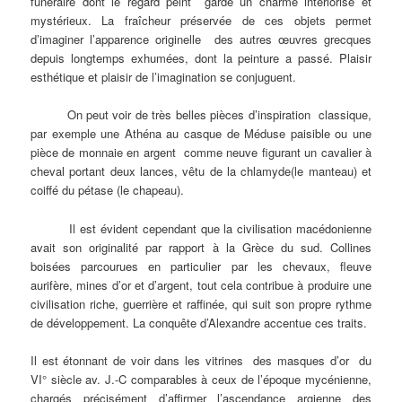
funéraire dont le regard peint garde un charme intériorisé et
mystérieux. La fraîcheur préservée de ces objets permet
d’imaginer l’apparence originelle des autres œuvres grecques
depuis longtemps exhumées, dont la peinture a passé. Plaisir
esthétique et plaisir de l’imagination se conjuguent.
On peut voir de très belles pièces d’inspiration classique,
par exemple une Athéna au casque de Méduse paisible ou une
pièce de monnaie en argent comme neuve figurant un cavalier à
cheval portant deux lances, vêtu de la chlamyde(le manteau) et
coiffé du pétase (le chapeau).
Il est évident cependant que la civilisation macédonienne
avait son originalité par rapport à la Grèce du sud. Collines
boisées parcourues en particulier par les chevaux, fleuve
aurifère, mines d’or et d’argent, tout cela contribue à produire une
civilisation riche, guerrière et raffinée, qui suit son propre rythme
de développement. La conquête d’Alexandre accentue ces traits.
Il est étonnant de voir dans les vitrines des masques d’or du
VI° siècle av. J.-C comparables à ceux de l’époque mycénienne,
chargés précisément d’affirmer l’ascendance argienne des