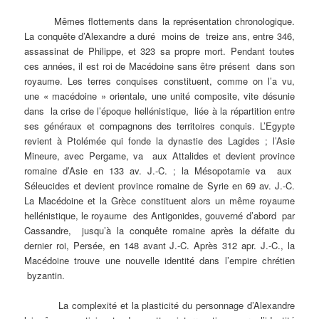
Mêmes flottements dans la représentation chronologique.
La conquête d’Alexandre a duré moins de treize ans, entre 346,
assassinat de Philippe, et 323 sa propre mort. Pendant toutes
ces années, il est roi de Macédoine sans être présent dans son
royaume. Les terres conquises constituent, comme on l’a vu,
une « macédoine » orientale, une unité composite, vite désunie
dans la crise de l’époque hellénistique, liée à la répartition entre
ses généraux et compagnons des territoires conquis. L’Egypte
revient à Ptolémée qui fonde la dynastie des Lagides ; l’Asie
Mineure, avec Pergame, va aux Attalides et devient province
romaine d’Asie en 133 av. J.-C. ; la Mésopotamie va aux
Séleucides et devient province romaine de Syrie en 69 av. J.-C.
La Macédoine et la Grèce constituent alors un même royaume
hellénistique, le royaume des Antigonides, gouverné d’abord par
Cassandre, jusqu’à la conquête romaine après la défaite du
dernier roi, Persée, en 148 avant J.-C. Après 312 apr. J.-C., la
Macédoine trouve une nouvelle identité dans l’empire chrétien
byzantin.
La complexité et la plasticité du personnage d’Alexandre