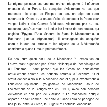
Le régime politique est une monarchie, réceptive à l’influence
orientale de la Perse. La conquête d’Alexandre ne fait que
reprendre le projet de Philippe qui est, en dépit de cette
ouverture à l’Orient ou à cause d’elle, de conquérir la Perse pour
venger l’affront des Guerres Médiques. Alexandre, pris au jeu,
repousse jusqu’aux rives de l’Indus les limites de son empire, qui
englobe l’Egypte, l’Asie Mineure, la Syrie, la Mésopotamie, la
Bactriane (l’actuel Afghanistan). Il envisageait de conquérir
ensuite le sud de l’Arabie et les régions de la Méditerranée
occidentale quand il meurt prématurément.
De nos jours qu’en est-il de la Macédoine ? L’exposition du
Louvre étant organisée par l’Office Hellénique de l’Archéologie et
du Tourisme, il faut penser que les Grecs se considèrent
actuellement comme les héritiers naturels d’Alexandre. Quel
statut donner alors à la Macédoine actuelle, plus exactement à
l’ancienne république yougoslave de Macédoine, issue de
l’éclatement de la Yougoslavie en 1991, avec son aéroport
Alexandre
et son port de
Philippe
? La Macédoine antique
apparaît en fait comme une sorte d’Alsace-Lorraine partagée de
nos jours entre la Grèce, la Bulgarie et l’actuelle Macédoine.