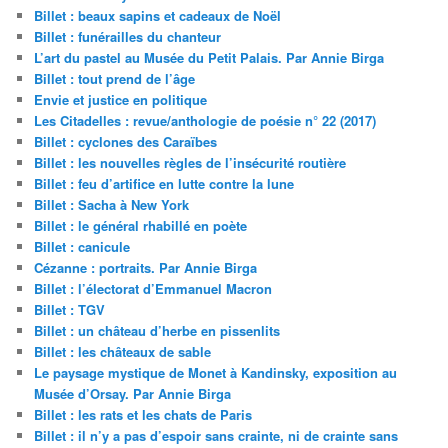
Billet : beaux sapins et cadeaux de Noël
Billet : funérailles du chanteur
L’art du pastel au Musée du Petit Palais. Par Annie Birga
Billet : tout prend de l’âge
Envie et justice en politique
Les Citadelles : revue/anthologie de poésie n° 22 (2017)
Billet : cyclones des Caraïbes
Billet : les nouvelles règles de l’insécurité routière
Billet : feu d’artifice en lutte contre la lune
Billet : Sacha à New York
Billet : le général rhabillé en poète
Billet : canicule
Cézanne : portraits. Par Annie Birga
Billet : l’électorat d’Emmanuel Macron
Billet : TGV
Billet : un château d’herbe en pissenlits
Billet : les châteaux de sable
Le paysage mystique de Monet à Kandinsky, exposition au
Musée d’Orsay. Par Annie Birga
Billet : les rats et les chats de Paris
Billet : il n’y a pas d’espoir sans crainte, ni de crainte sans