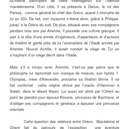
lui-même participent de cette interrogation sur l’identité
macédonienne. D’un côté, il se présente à Darius, le roi des
Perses, comme général en chef des Grecs, quand il triomphe de
lui en 333. De fait, son royaume s’étend alors, grâce à Philippe,
jusqu’ à la Grèce du sud. De plus, éduqué avec ses compagnons
pendant trois ans par Aristote, il possède une culture grecque. Il
part à la tête d’une armée d’ingénieurs, d’arpenteurs et d’acteurs
de théâtre et garde près de lui l’exemplaire de l’
Iliade
annoté par
Aristote. Nouvel Achille, il aurait conduit le siège de Tyr en
s’inspirant d’un siège décrit dans l’Iliade.
Mais s’il a rompu avec Aristote, n’est-ce pas parce que le
philosophe lui reprochait son manque de mesure, son hybris ?
Olympias, mère d’Alexandre, proclame sa filiation divine. Il se
fait confirmer cette origine divine par l’oracle d’Hammon à
Siwah, dans le désert libyen. Lui aussi est attiré par l’Orient au
point de prendre pour épouse Roxane, princesse de Bactriane, et
d’obliger ses compagnons et généraux à épouser une princesse
orientale.
Cette question des relations entre Grèce, Macédoine et
Orient fait du parcours de l’exposition une aventure