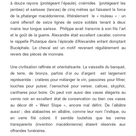
à douze rayons (protégeant l’épaule), cnémides (protégeant les
jambes) et sarisses (lances) de cinq mètres qui faisaient la force
de la
phalange
macédonienne, littéralement le « rouleau » : un
carré offensif de seize lignes de seize soldats tenant à deux
mains leur longue sarisse. Philippe avait transmis à son fils l’art
et le goût de la guerre. Alexandre était excellent cavalier, comme
le rappelle Plutarque dans l’épisode d’Alexandre enfant domptant
Bucéphale. Le cheval est un motif revenant régulièrement au
revers des pièces de monnaie.
Une civilisation raffinée et orientalisante. La vaisselle du banquet,
de terre, de bronze, parfois d’or ou d’argent est largement
représentée : cratères pour mélanger le vin, passoires pour filtrer,
louches pour puiser, l’oenochoé pour verser, calices, skyphoi,
canthares pour boire. On peut voir aussi des vases élégants au
vernis noir en excellent état de conservation ou bien ces vases
au décor dit « West Slope », encore mal défini. De l’albâtre
aussi ; des alabastres en albâtre, comme leur nom l’indique, ou
en verre filé coloré. Il semble toutefois que les verres
transparents (invention macédonienne) étaient réservés aux
offrandes funéraires.