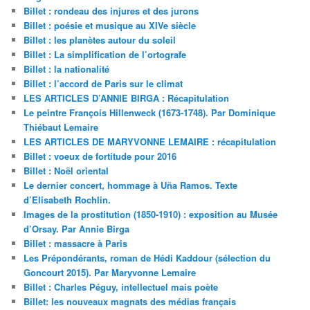
Billet : rondeau des injures et des jurons
Billet : poésie et musique au XIVe siècle
Billet : les planètes autour du soleil
Billet : La simplification de l’ortografe
Billet : la nationalité
Billet : l’accord de Paris sur le climat
LES ARTICLES D’ANNIE BIRGA : Récapitulation
Le peintre François Hillenweck (1673-1748). Par Dominique
Thiébaut Lemaire
LES ARTICLES DE MARYVONNE LEMAIRE : récapitulation
Billet : voeux de fortitude pour 2016
Billet : Noël oriental
Le dernier concert, hommage à Uña Ramos. Texte
d’Elisabeth Rochlin.
Images de la prostitution (1850-1910) : exposition au Musée
d’Orsay. Par Annie Birga
Billet : massacre à Paris
Les Prépondérants, roman de Hédi Kaddour (sélection du
Goncourt 2015). Par Maryvonne Lemaire
Billet : Charles Péguy, intellectuel mais poète
Billet: les nouveaux magnats des médias français