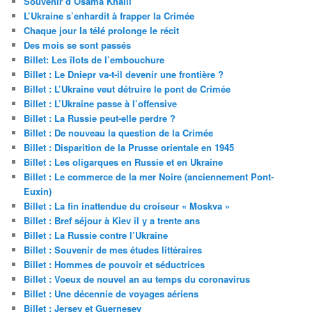
Souvenir d’Osama Khalil
L’Ukraine s’enhardit à frapper la Crimée
Chaque jour la télé prolonge le récit
Des mois se sont passés
Billet: Les îlots de l’embouchure
Billet : Le Dniepr va-t-il devenir une frontière ?
Billet : L’Ukraine veut détruire le pont de Crimée
Billet : L’Ukraine passe à l’offensive
Billet : La Russie peut-elle perdre ?
Billet : De nouveau la question de la Crimée
Billet : Disparition de la Prusse orientale en 1945
Billet : Les oligarques en Russie et en Ukraine
Billet : Le commerce de la mer Noire (anciennement Pont-
Euxin)
Billet : La fin inattendue du croiseur « Moskva »
Billet : Bref séjour à Kiev il y a trente ans
Billet : La Russie contre l’Ukraine
Billet : Souvenir de mes études littéraires
Billet : Hommes de pouvoir et séductrices
Billet : Voeux de nouvel an au temps du coronavirus
Billet : Une décennie de voyages aériens
Billet : Jersey et Guernesey