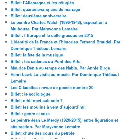
Billet: l’Allemagne et les réfugiés
Billet: quarante-cinq ans de mariage
Billet: deuxième anniversaire
Le peintre Charles Walch (1896-1948), exposition à
Mulhouse. Par Maryvonne Lemaire
Billet : l’Europe et la dette grecque en 2015
L’identité de la France et l’historien Fernand Braudel. Par
Dominique Thiébaut Lemaire
Billet: la fête de la musique
Billet : les cadenas du Pont des Arts
Maurice Denis au temps des Nabis. Par Annie Birga
Henri Lewi: La visite au musée. Par Dominique Thiébaut
Lemaire
Les Citadelles : revue de poésie numéro 20
Billet : le sociologue
Billet: nihil novi sub sole ?
Billet: les moulins à vent d’aujourd’hui
Billet : genre et sexe
Le peintre Jean Le Merdy (1928-2015), entre figuration et
abstraction. Par Maryvonne Lemaire
Billet: chute des cours du pétrole