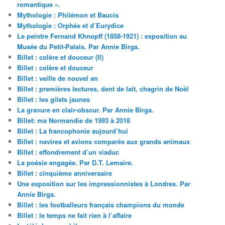
romantique ».
Mythologie : Philémon et Baucis
Mythologie : Orphée et d’Eurydice
Le peintre Fernand Khnopff (1858-1921) : exposition au
Musée du Petit-Palais. Par Annie Birga.
Billet : colère et douceur (II)
Billet : colère et douceur
Billet : veille de nouvel an
Billet : premières lectures, dent de lait, chagrin de Noël
Billet : les gilets jaunes
La gravure en clair-obscur. Par Annie Birga.
Billet: ma Normandie de 1993 à 2018
Billet : La francophonie aujourd’hui
Billet : navires et avions comparés aux grands animaux
Billet : effondrement d’un viaduc
La poésie engagée. Par D.T. Lemaire.
Billet : cinquième anniversaire
Une exposition sur les impressionnistes à Londres. Par
Annie Birga.
Billet : les footballeurs français champions du monde
Billet : le temps ne fait rien à l’affaire