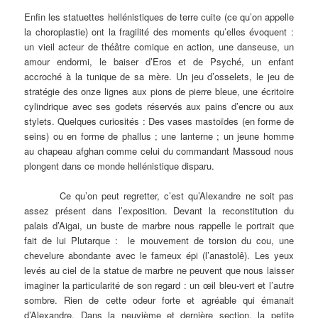
Enfin les statuettes hellénistiques de terre cuite (ce qu’on appelle
la choroplastie) ont la fragilité des moments qu’elles évoquent :
un vieil acteur de théâtre comique en action, une danseuse, un
amour endormi, le baiser d’Eros et de Psyché, un enfant
accroché à la tunique de sa mère. Un jeu d’osselets, le jeu de
stratégie des onze lignes aux pions de pierre bleue, une écritoire
cylindrique avec ses godets réservés aux pains d’encre ou aux
stylets. Quelques curiosités : Des vases mastoïdes (en forme de
seins) ou en forme de phallus ; une lanterne ; un jeune homme
au chapeau afghan comme celui du commandant Massoud nous
plongent dans ce monde hellénistique disparu.
Ce qu’on peut regretter, c’est qu’Alexandre ne soit pas
assez présent dans l’exposition. Devant la reconstitution du
palais d’Aigai, un buste de marbre nous rappelle le portrait que
fait de lui Plutarque : le mouvement de torsion du cou, une
chevelure abondante avec le fameux épi (l’anastolê). Les yeux
levés au ciel de la statue de marbre ne peuvent que nous laisser
imaginer la particularité de son regard : un œil bleu-vert et l’autre
sombre. Rien de cette odeur forte et agréable qui émanait
d’Alexandre. Dans la neuvième et dernière section, la petite