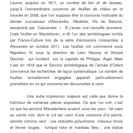
Louvre, acquise en 1817,
un combat
de lion et de taureau
,
jusqu’à l’extraordinaire
couronne de feuilles de chêne en or
trouvée en 2008, que l’on suppose être la couronne mortuaire du
dernier successeur d’Alexandre, Héraklès, fils de Barsine,
assassiné par Cassandre. « Si j’avais une nouvelle jeunesse,
j’irais fouiller en Macédoine», a dit l’un des archéologues invités
par France-Culture lors de la série d’émissions consacrées à
Alexandre en octobre 2011. Les fouilles ont commencé sous
Napoléon III sous la direction de Léon Hausey et Honoré
Daumet, qui tombent sur la capitale de Philippe, Aigai. Mais
c’est en 1918 que le Service archéologique de l’armée d’Orient
commence les recherches de façon systématique. Le nombre de
fouilles actuellement engagées apparaît particulièrement
prometteur en ce qui concerne les découvertes à venir.
Une autre impression majeure est celle que donne la
fraîcheur de certaines pièces exposées. Ce que l’on voit, c’est
ce que les anciens Macédoniens avaient sous les yeux : tel vase
au vernis noir, dont le col est ceint d’une couronne d’or peinte,
semble comme neuf ; une statuette polychrome, cheveux bruns
et lèvres rouges, tunique rose et manteau bleu ; une statue