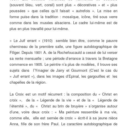
(souvent bleu, vert, corail) sont plus « décoratives » et « plus
poussées » que celles qu’il faisait « autrefois ». La mise en
forme puise dans la tradition : mosaïque, icône, tiré sous verre
comme dans les musées alsaciens. Le cadre lui-même est de
plus en plus travaillé pour lui-même.
« Le Juif errant » (1910) semble bien être, comme le pauvre
chemineau de la première salle, une figure autobiographique de
Filiger. Depuis 1901 A. de la Rochefoucauld a cessé de lui verser
sa rente mensuelle ; une période d’errance à travers la Bretagne
commence en 1905. Le peintre n’a plus de modèles, il trouve ses
sujets dans l’Ymagier de Jarry et Gourmont (C’est le cas du
« Juif errant »), dans les images d’Epinal, les gargouilles et les
chapelles de la région.
La Croix est un motif récurrent : la composition du « Christ en
croix », de la « Légende de la vie » et de la « Légende de
l’éternité », du « Christ au brin de bruyère » s’organise autour
d’une, voire deux croix : « Ma peinture ressemble à ma vie,
comme elle, elle est semée de croix » écrit-il à sa jeune nièce
Anna, fille de son frère Paul. Le caractère autobiographique de