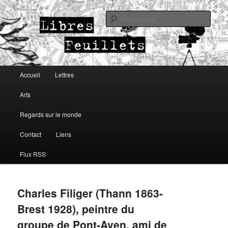
Lettres, arts, regards sur le monde
Rech
Libres Feuillets
Menu principal
Accueil
Lettres
Aller au contenu principal
Aller au contenu secondaire
Arts
Regards sur le monde
Contact
Liens
Flux RSS
Charles Filiger (Thann 1863-
Brest 1928), peintre du
groupe de Pont-Aven, ami de