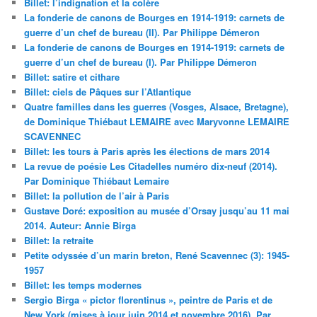
Billet: l’indignation et la colère
La fonderie de canons de Bourges en 1914-1919: carnets de
guerre d’un chef de bureau (II). Par Philippe Démeron
La fonderie de canons de Bourges en 1914-1919: carnets de
guerre d’un chef de bureau (I). Par Philippe Démeron
Billet: satire et cithare
Billet: ciels de Pâques sur l’Atlantique
Quatre familles dans les guerres (Vosges, Alsace, Bretagne),
de Dominique Thiébaut LEMAIRE avec Maryvonne LEMAIRE
SCAVENNEC
Billet: les tours à Paris après les élections de mars 2014
La revue de poésie Les Citadelles numéro dix-neuf (2014).
Par Dominique Thiébaut Lemaire
Billet: la pollution de l’air à Paris
Gustave Doré: exposition au musée d’Orsay jusqu’au 11 mai
2014. Auteur: Annie Birga
Billet: la retraite
Petite odyssée d’un marin breton, René Scavennec (3): 1945-
1957
Billet: les temps modernes
Sergio Birga « pictor florentinus », peintre de Paris et de
New York (mises à jour juin 2014 et novembre 2016). Par