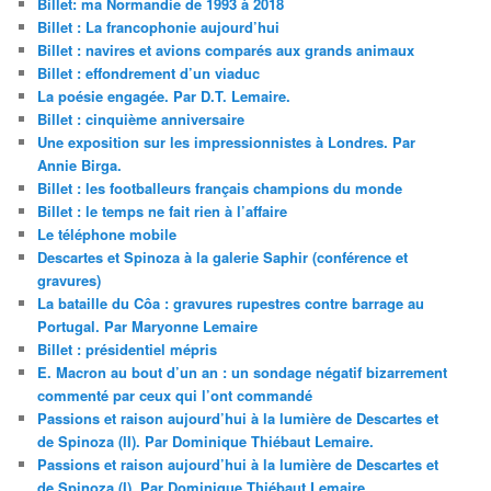
Billet: ma Normandie de 1993 à 2018
Billet : La francophonie aujourd’hui
Billet : navires et avions comparés aux grands animaux
Billet : effondrement d’un viaduc
La poésie engagée. Par D.T. Lemaire.
Billet : cinquième anniversaire
Une exposition sur les impressionnistes à Londres. Par
Annie Birga.
Billet : les footballeurs français champions du monde
Billet : le temps ne fait rien à l’affaire
Le téléphone mobile
Descartes et Spinoza à la galerie Saphir (conférence et
gravures)
La bataille du Côa : gravures rupestres contre barrage au
Portugal. Par Maryonne Lemaire
Billet : présidentiel mépris
E. Macron au bout d’un an : un sondage négatif bizarrement
commenté par ceux qui l’ont commandé
Passions et raison aujourd’hui à la lumière de Descartes et
de Spinoza (II). Par Dominique Thiébaut Lemaire.
Passions et raison aujourd’hui à la lumière de Descartes et
de Spinoza (I). Par Dominique Thiébaut Lemaire.