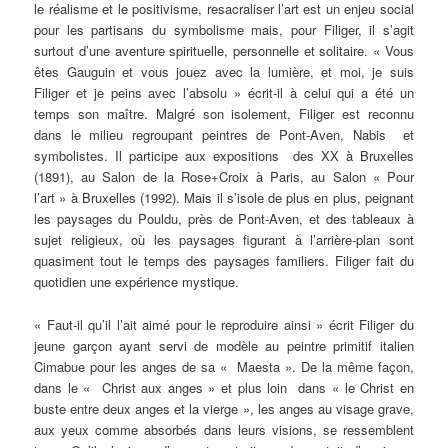
le réalisme et le positivisme, resacraliser l’art est un enjeu social
pour les partisans du symbolisme mais, pour Filiger, il s’agit
surtout d’une aventure spirituelle, personnelle et solitaire. « Vous
êtes Gauguin et vous jouez avec la lumière, et moi, je suis
Filiger et je peins avec l’absolu » écrit-il à celui qui a été un
temps son maître. Malgré son isolement, Filiger est reconnu
dans le milieu regroupant peintres de Pont-Aven, Nabis et
symbolistes. Il participe aux expositions des XX à Bruxelles
(1891), au Salon de la Rose+Croix à Paris, au Salon « Pour
l’art » à Bruxelles (1992). Mais il s’isole de plus en plus, peignant
les paysages du Pouldu, près de Pont-Aven, et des tableaux à
sujet religieux, où les paysages figurant à l’arrière-plan sont
quasiment tout le temps des paysages familiers. Filiger fait du
quotidien une expérience mystique.
« Faut-il qu’il l’ait aimé pour le reproduire ainsi » écrit Filiger du
jeune garçon ayant servi de modèle au peintre primitif italien
Cimabue pour les anges de sa « Maesta ». De la même façon,
dans le « Christ aux anges » et plus loin dans « le Christ en
buste entre deux anges et la vierge », les anges au visage grave,
aux yeux comme absorbés dans leurs visions, se ressemblent