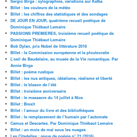
Sergio Birga : xylographies, variations sur Kafka
Billet : les couleurs de la météo
Billet : les chiffres des statistiques et des sondages
DE JOUR EN JOUR, quatrième recueil poétique de
Dominique Thiébaut Lemaire
PASSIONS PREMIERES, troisième recueil poétique de
Dominique Thiébaut Lemaire
Bob Dylan, prix Nobel de littérature 2016
Billet : la Commission européenne et la ploutocratie
L’oeil de Baudelaire, au musée de la Vie romantique. Par
Annie Birga
Billet : poème rustique
Billet : les nus antiques, idéalisme, réalisme et liberté
Billet : le blason de l’été
Billet : troisième anniversaire
Billet : le massacre du 14 juillet à Nice
Billet : Brexit
Billet : l’amour du livre et des bibliothèques
Billet : le remplacement de l’humain par l’automate
Camus et Descartes. Par Dominique Thiébaut Lemaire
Billet : un mois de mai sous les nuages
Les Citadelles : revue de poésie n° 21 (2016)