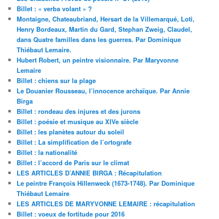
Billet : « verba volant » ?
Montaigne, Chateaubriand, Hersart de la Villemarqué, Loti,
Henry Bordeaux, Martin du Gard, Stephan Zweig, Claudel,
dans Quatre familles dans les guerres. Par Dominique
Thiébaut Lemaire.
Hubert Robert, un peintre visionnaire. Par Maryvonne
Lemaire
Billet : chiens sur la plage
Le Douanier Rousseau, l’innocence archaïque. Par Annie
Birga
Billet : rondeau des injures et des jurons
Billet : poésie et musique au XIVe siècle
Billet : les planètes autour du soleil
Billet : La simplification de l’ortografe
Billet : la nationalité
Billet : l’accord de Paris sur le climat
LES ARTICLES D’ANNIE BIRGA : Récapitulation
Le peintre François Hillenweck (1673-1748). Par Dominique
Thiébaut Lemaire
LES ARTICLES DE MARYVONNE LEMAIRE : récapitulation
Billet : voeux de fortitude pour 2016