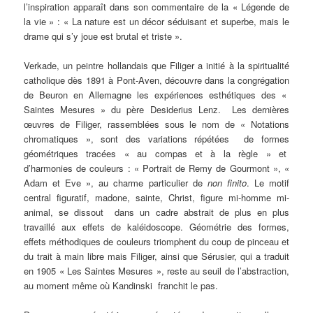
l’inspiration apparaît dans son commentaire de la « Légende de
la vie » : « La nature est un décor séduisant et superbe, mais le
drame qui s’y joue est brutal et triste ».
Verkade, un peintre hollandais que Filiger a initié à la spiritualité
catholique dès 1891 à Pont-Aven, découvre dans la congrégation
de Beuron en Allemagne les expériences esthétiques des «
Saintes Mesures » du père Desiderius Lenz. Les dernières
œuvres de Filiger, rassemblées sous le nom de « Notations
chromatiques », sont des variations répétées de formes
géométriques tracées « au compas et à la règle » et
d’harmonies de couleurs : « Portrait de Remy de Gourmont », «
Adam et Eve », au charme particulier de
non finito
. Le motif
central figuratif, madone, sainte, Christ, figure mi-homme mi-
animal, se dissout dans un cadre abstrait de plus en plus
travaillé aux effets de kaléidoscope. Géométrie des formes,
effets méthodiques de couleurs triomphent du coup de pinceau et
du trait à main libre mais Filiger, ainsi que Sérusier, qui a traduit
en 1905 « Les Saintes Mesures », reste au seuil de l’abstraction,
au moment même où Kandinski franchit le pas.