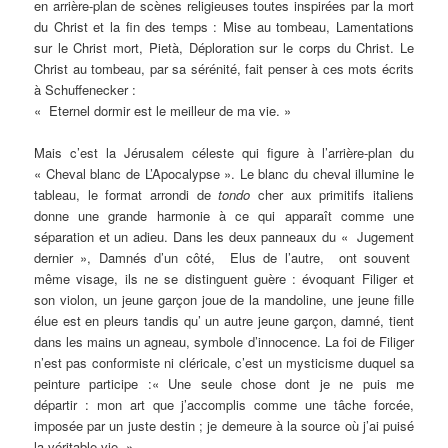
en arrière-plan de scènes religieuses toutes inspirées par la mort
du Christ et la fin des temps : Mise au tombeau, Lamentations
sur le Christ mort, Pietà, Déploration sur le corps du Christ. Le
Christ au tombeau, par sa sérénité, fait penser à ces mots écrits
à Schuffenecker :
« Eternel dormir est le meilleur de ma vie. »
Mais c’est la Jérusalem céleste qui figure à l’arrière-plan du
« Cheval blanc de L’Apocalypse ». Le blanc du cheval illumine le
tableau, le format arrondi de
tondo
cher aux primitifs italiens
donne une grande harmonie à ce qui apparaît comme une
séparation et un adieu. Dans les deux panneaux du « Jugement
dernier », Damnés d’un côté, Elus de l’autre, ont souvent
même visage, ils ne se distinguent guère : évoquant Filiger et
son violon, un jeune garçon joue de la mandoline, une jeune fille
élue est en pleurs tandis qu’ un autre jeune garçon, damné, tient
dans les mains un agneau, symbole d’innocence. La foi de Filiger
n’est pas conformiste ni cléricale, c’est un mysticisme duquel sa
peinture participe :« Une seule chose dont je ne puis me
départir : mon art que j’accomplis comme une tâche forcée,
imposée par un juste destin ; je demeure à la source où j’ai puisé
la véritable vie. »