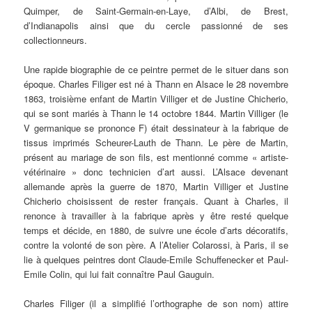
Quimper, de Saint-Germain-en-Laye, d’Albi, de Brest,
d’Indianapolis ainsi que du cercle passionné de ses
collectionneurs.
Une rapide biographie de ce peintre permet de le situer dans son
époque. Charles Filiger est né à Thann en Alsace le 28 novembre
1863, troisième enfant de Martin Villiger et de Justine Chicherio,
qui se sont mariés à Thann le 14 octobre 1844. Martin Villiger (le
V germanique se prononce F) était dessinateur à la fabrique de
tissus imprimés Scheurer-Lauth de Thann. Le père de Martin,
présent au mariage de son fils, est mentionné comme « artiste-
vétérinaire » donc technicien d’art aussi. L’Alsace devenant
allemande après la guerre de 1870, Martin Villiger et Justine
Chicherio choisissent de rester français. Quant à Charles, il
renonce à travailler à la fabrique après y être resté quelque
temps et décide, en 1880, de suivre une école d’arts décoratifs,
contre la volonté de son père. A l’Atelier Colarossi, à Paris, il se
lie à quelques peintres dont Claude-Emile Schuffenecker et Paul-
Emile Colin, qui lui fait connaître Paul Gauguin.
Charles Filiger (il a simplifié l’orthographe de son nom) attire