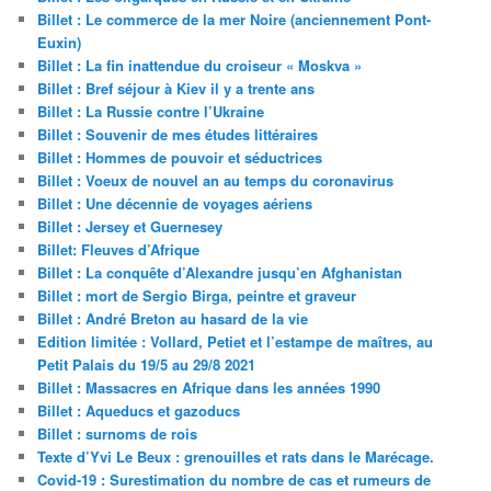
Billet : Le commerce de la mer Noire (anciennement Pont-
Euxin)
Billet : La fin inattendue du croiseur « Moskva »
Billet : Bref séjour à Kiev il y a trente ans
Billet : La Russie contre l’Ukraine
Billet : Souvenir de mes études littéraires
Billet : Hommes de pouvoir et séductrices
Billet : Voeux de nouvel an au temps du coronavirus
Billet : Une décennie de voyages aériens
Billet : Jersey et Guernesey
Billet: Fleuves d’Afrique
Billet : La conquête d’Alexandre jusqu’en Afghanistan
Billet : mort de Sergio Birga, peintre et graveur
Billet : André Breton au hasard de la vie
Edition limitée : Vollard, Petiet et l’estampe de maîtres, au
Petit Palais du 19/5 au 29/8 2021
Billet : Massacres en Afrique dans les années 1990
Billet : Aqueducs et gazoducs
Billet : surnoms de rois
Texte d’Yvi Le Beux : grenouilles et rats dans le Marécage.
Covid-19 : Surestimation du nombre de cas et rumeurs de