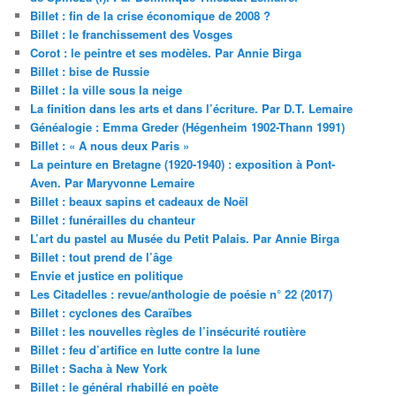
Billet : fin de la crise économique de 2008 ?
Billet : le franchissement des Vosges
Corot : le peintre et ses modèles. Par Annie Birga
Billet : bise de Russie
Billet : la ville sous la neige
La finition dans les arts et dans l’écriture. Par D.T. Lemaire
Généalogie : Emma Greder (Hégenheim 1902-Thann 1991)
Billet : « A nous deux Paris »
La peinture en Bretagne (1920-1940) : exposition à Pont-
Aven. Par Maryvonne Lemaire
Billet : beaux sapins et cadeaux de Noël
Billet : funérailles du chanteur
L’art du pastel au Musée du Petit Palais. Par Annie Birga
Billet : tout prend de l’âge
Envie et justice en politique
Les Citadelles : revue/anthologie de poésie n° 22 (2017)
Billet : cyclones des Caraïbes
Billet : les nouvelles règles de l’insécurité routière
Billet : feu d’artifice en lutte contre la lune
Billet : Sacha à New York
Billet : le général rhabillé en poète