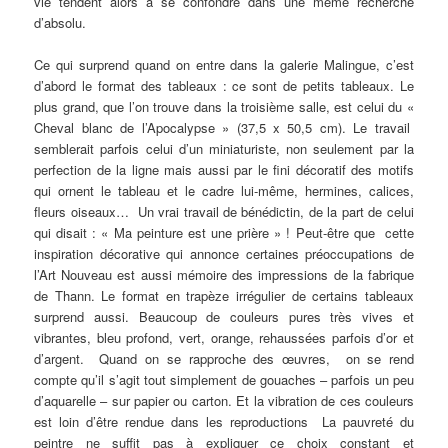
vie tendent alors à se confondre dans une même recherche
d’absolu.
Ce qui surprend quand on entre dans la galerie Malingue, c’est
d’abord le format des tableaux : ce sont de petits tableaux. Le
plus grand, que l’on trouve dans la troisième salle, est celui du «
Cheval blanc de l’Apocalypse » (37,5 x 50,5 cm). Le travail
semblerait parfois celui d’un miniaturiste, non seulement par la
perfection de la ligne mais aussi par le fini décoratif des motifs
qui ornent le tableau et le cadre lui-même, hermines, calices,
fleurs oiseaux… Un vrai travail de bénédictin, de la part de celui
qui disait : « Ma peinture est une prière » ! Peut-être que cette
inspiration décorative qui annonce certaines préoccupations de
l’Art Nouveau est aussi mémoire des impressions de la fabrique
de Thann. Le format en trapèze irrégulier de certains tableaux
surprend aussi. Beaucoup de couleurs pures très vives et
vibrantes, bleu profond, vert, orange, rehaussées parfois d’or et
d’argent. Quand on se rapproche des œuvres, on se rend
compte qu’il s’agit tout simplement de gouaches – parfois un peu
d’aquarelle – sur papier ou carton. Et la vibration de ces couleurs
est loin d’être rendue dans les reproductions La pauvreté du
peintre ne suffit pas à expliquer ce choix constant et