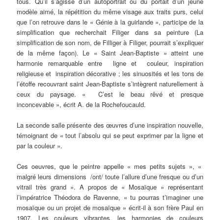
tous. Qu’il s’agisse d’un autoportrait ou du portait d’un jeune
modèle aimé, la répétition du même visage aux traits purs, celui
que l’on retrouve dans le « Génie à la guirlande », participe de la
simplification que recherchait Filiger dans sa peinture (La
simplification de son nom, de Filliger à Filiger, pourrait s’expliquer
de la même façon). Le « Saint Jean-Baptiste » atteint une
harmonie remarquable entre ligne et couleur, inspiration
religieuse et inspiration décorative ; les sinuosités et les tons de
l’étoffe recouvrant saint Jean-Baptiste s’intègrent naturellement à
ceux du paysage. « C’est le beau rêvé et presque
inconcevable », écrit A. de la Rochefoucauld.
La seconde salle présente des œuvres d’une inspiration nouvelle,
témoignant de « tout l’absolu qui se peut exprimer par la ligne et
par la couleur ».
Ces oeuvres, que le peintre appelle « mes petits sujets », «
malgré leurs dimensions /ont/ toute l’allure d’une fresque ou d’un
vitrail très grand ». A propos de « Mosaïque » représentant
l’impératrice Théodora de Ravenne, « tu pourras t’imaginer une
mosaïque ou un projet de mosaïque » écrit-il à son frère Paul en
1907. Les couleurs vibrantes, les harmonies de couleurs