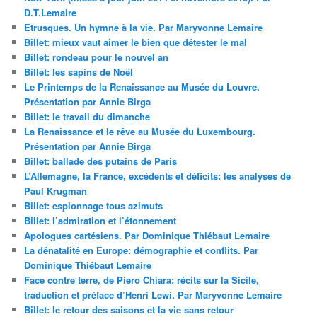
D.T.Lemaire
Etrusques. Un hymne à la vie. Par Maryvonne Lemaire
Billet: mieux vaut aimer le bien que détester le mal
Billet: rondeau pour le nouvel an
Billet: les sapins de Noël
Le Printemps de la Renaissance au Musée du Louvre.
Présentation par Annie Birga
Billet: le travail du dimanche
La Renaissance et le rêve au Musée du Luxembourg.
Présentation par Annie Birga
Billet: ballade des putains de Paris
L’Allemagne, la France, excédents et déficits: les analyses de
Paul Krugman
Billet: espionnage tous azimuts
Billet: l’admiration et l’étonnement
Apologues cartésiens. Par Dominique Thiébaut Lemaire
La dénatalité en Europe: démographie et conflits. Par
Dominique Thiébaut Lemaire
Face contre terre, de Piero Chiara: récits sur la Sicile,
traduction et préface d’Henri Lewi. Par Maryvonne Lemaire
Billet: le retour des saisons et la vie sans retour