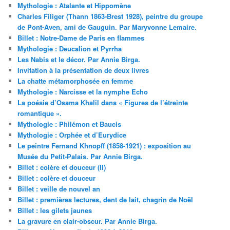
Mythologie : Atalante et Hippomène
Charles Filiger (Thann 1863-Brest 1928), peintre du groupe
de Pont-Aven, ami de Gauguin. Par Maryvonne Lemaire.
Billet : Notre-Dame de Paris en flammes
Mythologie : Deucalion et Pyrrha
Les Nabis et le décor. Par Annie Birga.
Invitation à la présentation de deux livres
La chatte métamorphosée en femme
Mythologie : Narcisse et la nymphe Echo
La poésie d’Osama Khalil dans « Figures de l’étreinte
romantique ».
Mythologie : Philémon et Baucis
Mythologie : Orphée et d’Eurydice
Le peintre Fernand Khnopff (1858-1921) : exposition au
Musée du Petit-Palais. Par Annie Birga.
Billet : colère et douceur (II)
Billet : colère et douceur
Billet : veille de nouvel an
Billet : premières lectures, dent de lait, chagrin de Noël
Billet : les gilets jaunes
La gravure en clair-obscur. Par Annie Birga.