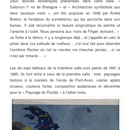
Deux œuvres ésotériques présentées dans cette salle, «
Salomon I° roi de Bretagne » et « Architecture symboliste aux
deux taureaux verts », ont été acquises en 1948 par André
Breton, le fondateur du surréalisme, qui les accroche dans son
bureau. Il sait reconnaître la beauté énigmatique du peintre et
l’arrache à l’oubli. Nous pensons aux mots de Filiger, écrivant : «
Je flotte à la dérive, il y a longtemps déjà ; et j’appelle en vain le
pilote dans ma solitude de malheur… J’ai tout fait pour atteindre
l’extrême Rocher où nul ne viendra me chercher jamais… si ce
n’est par miracle … »
Les dix-sept tableaux de la troisième salle sont peints de 1891 à
1895. Ils font écho à ceux de la première salle : trois paysages
bretons à la manière de l’école de Pont-Aven, vastes aplats
sinueux, couleurs fortes, composition audacieuse et décentrée
pour le « Paysage du Pouldu » à l’arbre tordu.