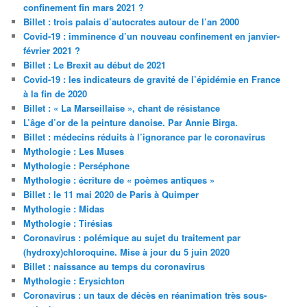
confinement fin mars 2021 ?
Billet : trois palais d’autocrates autour de l’an 2000
Covid-19 : imminence d’un nouveau confinement en janvier-
février 2021 ?
Billet : Le Brexit au début de 2021
Covid-19 : les indicateurs de gravité de l’épidémie en France
à la fin de 2020
Billet : « La Marseillaise », chant de résistance
L’âge d’or de la peinture danoise. Par Annie Birga.
Billet : médecins réduits à l’ignorance par le coronavirus
Mythologie : Les Muses
Mythologie : Perséphone
Mythologie : écriture de « poèmes antiques »
Billet : le 11 mai 2020 de Paris à Quimper
Mythologie : Midas
Mythologie : Tirésias
Coronavirus : polémique au sujet du traitement par
(hydroxy)chloroquine. Mise à jour du 5 juin 2020
Billet : naissance au temps du coronavirus
Mythologie : Erysichton
Coronavirus : un taux de décès en réanimation très sous-