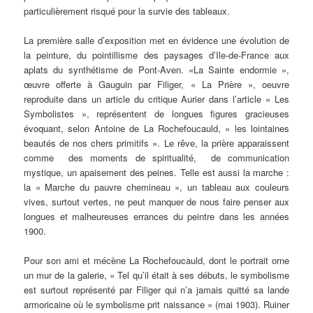
particulièrement risqué pour la survie des tableaux.
La première salle d’exposition met en évidence une évolution de
la peinture, du pointillisme des paysages d’Ile-de-France aux
aplats du synthétisme de Pont-Aven. «La Sainte endormie »,
œuvre offerte à Gauguin par Filiger, « La Prière », oeuvre
reproduite dans un article du critique Aurier dans l’article « Les
Symbolistes », représentent de longues figures gracieuses
évoquant, selon Antoine de La Rochefoucauld, « les lointaines
beautés de nos chers primitifs ». Le rêve, la prière apparaissent
comme des moments de spiritualité, de communication
mystique, un apaisement des peines. Telle est aussi la marche :
la « Marche du pauvre chemineau », un tableau aux couleurs
vives, surtout vertes, ne peut manquer de nous faire penser aux
longues et malheureuses errances du peintre dans les années
1900.
Pour son ami et mécène La Rochefoucauld, dont le portrait orne
un mur de la galerie, « Tel qu’il était à ses débuts, le symbolisme
est surtout représenté par Filiger qui n’a jamais quitté sa lande
armoricaine où le symbolisme prit naissance » (mai 1903). Ruiner