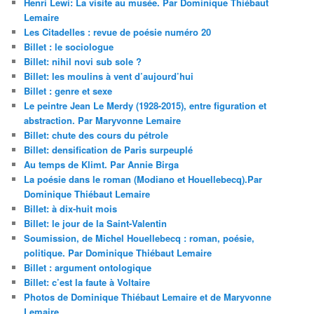
Henri Lewi: La visite au musée. Par Dominique Thiébaut
Lemaire
Les Citadelles : revue de poésie numéro 20
Billet : le sociologue
Billet: nihil novi sub sole ?
Billet: les moulins à vent d’aujourd’hui
Billet : genre et sexe
Le peintre Jean Le Merdy (1928-2015), entre figuration et
abstraction. Par Maryvonne Lemaire
Billet: chute des cours du pétrole
Billet: densification de Paris surpeuplé
Au temps de Klimt. Par Annie Birga
La poésie dans le roman (Modiano et Houellebecq).Par
Dominique Thiébaut Lemaire
Billet: à dix-huit mois
Billet: le jour de la Saint-Valentin
Soumission, de Michel Houellebecq : roman, poésie,
politique. Par Dominique Thiébaut Lemaire
Billet : argument ontologique
Billet: c’est la faute à Voltaire
Photos de Dominique Thiébaut Lemaire et de Maryvonne
Lemaire