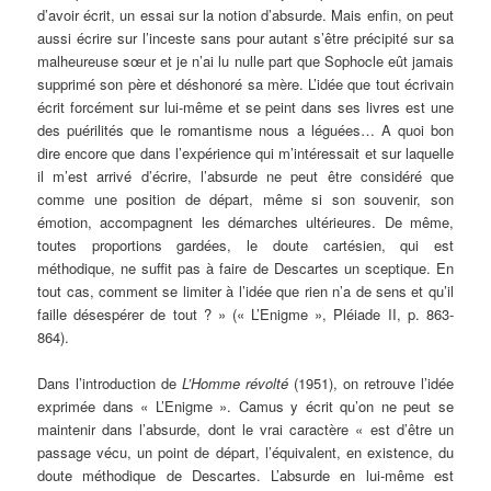
d’avoir écrit, un essai sur la notion d’absurde. Mais enfin, on peut
aussi écrire sur l’inceste sans pour autant s’être précipité sur sa
malheureuse sœur et je n’ai lu nulle part que Sophocle eût jamais
supprimé son père et déshonoré sa mère. L’idée que tout écrivain
écrit forcément sur lui-même et se peint dans ses livres est une
des puérilités que le romantisme nous a léguées… A quoi bon
dire encore que dans l’expérience qui m’intéressait et sur laquelle
il m’est arrivé d’écrire, l’absurde ne peut être considéré que
comme une position de départ, même si son souvenir, son
émotion, accompagnent les démarches ultérieures. De même,
toutes proportions gardées, le doute cartésien, qui est
méthodique, ne suffit pas à faire de Descartes un sceptique. En
tout cas, comment se limiter à l’idée que rien n’a de sens et qu’il
faille désespérer de tout ? » (« L’Enigme », Pléiade II, p. 863-
864).
Dans l’introduction de
L’Homme révolté
(1951), on retrouve l’idée
exprimée dans « L’Enigme ». Camus y écrit qu’on ne peut se
maintenir dans l’absurde, dont le vrai caractère « est d’être un
passage vécu, un point de départ, l’équivalent, en existence, du
doute méthodique de Descartes. L’absurde en lui-même est