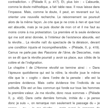
contradiction. » (Pléiade II, p. 417). Et, plus loin : « L’absurde,
comme le doute méthodique, a fait table rase. Il nous laisse dans
l’impasse. Mais, comme le doute, il peut, en revenant sur lui,
orienter une nouvelle recherche. Le raisonnement se poursuit
alors de la même façon. Je crie que je ne crois à rien et que tout
est absurde, mais je ne puis douter de mon cri et il me faut au
moins croire à ma protestation. La première et la seule évidence
qui me soit ainsi donnée, à l’intérieur de l’existence absurde, est
la révolte… La révolte naît du spectacle de la déraison, devant
une condition injuste et incompréhensible. » (Pléiade, II, p. 419).
Camus ne parle pas des
Passions de l’âme
, de Descartes, mais
on se dit que la révolte pourrait y avoir sa place, aux côtés de la
colère et de l’indignation.
Le chapitre I de
L’Homme révolté
se termine ainsi : « Dans
l’épreuve quotidienne qui est la nôtre, la révolte joue le même
rôle que le « cogito » dans l’ordre de la pensée : elle est la
première évidence. Mais cette évidence tire l’individu de sa
solitude. Elle est un lieu commun qui fonde sur tous les hommes
la première valeur. Je me révolte, donc nous sommes » (Pléiade
II, p. 432). Dans cette dernière formule, imitée du « je pense
donc je suis », on remarque non seulement le passage du « je
pense » au « je me révolte », mais aussi le passage de