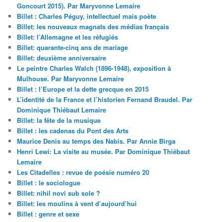
Goncourt 2015). Par Maryvonne Lemaire
Billet : Charles Péguy, intellectuel mais poète
Billet: les nouveaux magnats des médias français
Billet: l’Allemagne et les réfugiés
Billet: quarante-cinq ans de mariage
Billet: deuxième anniversaire
Le peintre Charles Walch (1896-1948), exposition à
Mulhouse. Par Maryvonne Lemaire
Billet : l’Europe et la dette grecque en 2015
L’identité de la France et l’historien Fernand Braudel. Par
Dominique Thiébaut Lemaire
Billet: la fête de la musique
Billet : les cadenas du Pont des Arts
Maurice Denis au temps des Nabis. Par Annie Birga
Henri Lewi: La visite au musée. Par Dominique Thiébaut
Lemaire
Les Citadelles : revue de poésie numéro 20
Billet : le sociologue
Billet: nihil novi sub sole ?
Billet: les moulins à vent d’aujourd’hui
Billet : genre et sexe