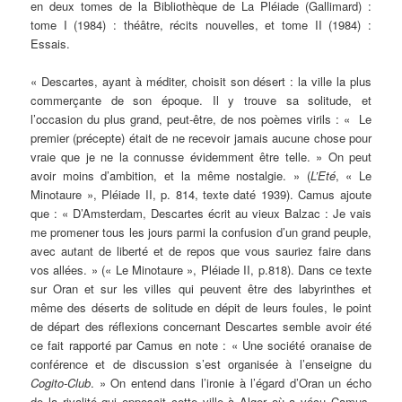
en deux tomes de la Bibliothèque de La Pléiade (Gallimard) :
tome I (1984) : théâtre, récits nouvelles, et tome II (1984) :
Essais.
« Descartes, ayant à méditer, choisit son désert : la ville la plus
commerçante de son époque. Il y trouve sa solitude, et
l’occasion du plus grand, peut-être, de nos poèmes virils : « Le
premier (précepte) était de ne recevoir jamais aucune chose pour
vraie que je ne la connusse évidemment être telle. » On peut
avoir moins d’ambition, et la même nostalgie. » (
L’Eté
, « Le
Minotaure », Pléiade II, p. 814, texte daté 1939). Camus ajoute
que : « D’Amsterdam, Descartes écrit au vieux Balzac : Je vais
me promener tous les jours parmi la confusion d’un grand peuple,
avec autant de liberté et de repos que vous sauriez faire dans
vos allées. » (« Le Minotaure », Pléiade II, p.818). Dans ce texte
sur Oran et sur les villes qui peuvent être des labyrinthes et
même des déserts de solitude en dépit de leurs foules, le point
de départ des réflexions concernant Descartes semble avoir été
ce fait rapporté par Camus en note : « Une société oranaise de
conférence et de discussion s’est organisée à l’enseigne du
Cogito-Club
. » On entend dans l’ironie à l’égard d’Oran un écho
de la rivalité qui opposait cette ville à Alger où a vécu Camus.