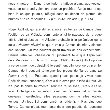
nous y mettre… Dans la solitude, la fatigue aidant, que voulez-
vous, on se prend volontiers pour un prophète. Après tout, c’est
bien là ce que je suis, réfugié dans un désert de pierres, de
brumes et d’eaux pourries…» (
La Chute
, Pléiade I, p. 1535).
Roger Quilliot, qui a établi et annoté les textes de Camus dans
l’édition de La Pléiade, commente ainsi le passage de la page
1515, cité ci-dessus : « Allusion probable à la polémique qui a
suivi
L’Homme révolté
et qui a valu à Camus de très violentes
accusations. On voit pourtant qu’au travers de ces événements,
Camus retrouve l’obsession du jugement telle que l’éprouvait
déjà Meursault ». (Dans
L’Etranger
, 1942). Roger Quilliot oppose
à ce sentiment de culpabilité le sentiment d’innocence du premier
Camus, dont peuvent témoigner les propos de Tarrou dans
La
Peste
(1947) : « Pourtant, quand j’étais jeune, je vivais avec
l’idée de mon innocence, c’est-à-dire avec pas d’idée du tout. Je
n’ai pas le genre tourmenté. Tout me réussissait, j’étais à l’aise
avec l’intelligence, au mieux avec les femmes, et si j’avais
quelques inquiétudes, elles passaient comme elles étaient
venues. Un jour, j’ai commencé à réfléchir. » Pas plus que
Tarrou, Camus n’était tourmenté dans son paradis de jeunesse