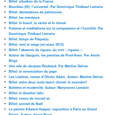
Billet: situation de la France
Bourdieu (III): l’universel. Par Dominique Thiébaut Lemaire
Billet: déclarations de patrimoine
Billet: les menteurs
Billet: le boeuf, la vache et le cheval
Poèmes et méditations sur la compassion et l’humilité. Par
Dominique Thiébaut Lemaire
Billet: temps de Pâque(s)
Billet: vent et neige (mi-mars 2013)
Billet: l’absence de rigueur du mot « rigueur »
Autour de Gauguin, les peintres de Pont-Aven. Par Annie
Birga
Une ode de Jacques Roubaud. Par Martine Delrue
Billet: la renonciation du pape
Les Lisières, roman d’Olivier Adam. Auteur: Martine Delrue
Billet: entre deux mots faut-il choisir le moindre?
Bohème et modernité. Auteur: Maryvonne Lemaire
Billet: le Quartier latin
Billet: voeux de nouvel an
Billet: sonnet de Noël
Le peintre Edward Hopper: exposition à Paris au Grand
Palais. Auteur: Annie Birga