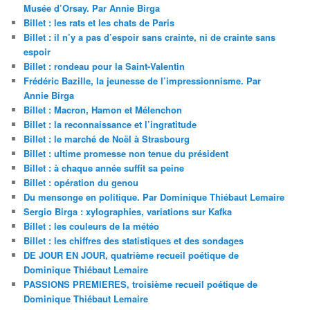
Musée d’Orsay. Par Annie Birga
Billet : les rats et les chats de Paris
Billet : il n’y a pas d’espoir sans crainte, ni de crainte sans
espoir
Billet : rondeau pour la Saint-Valentin
Frédéric Bazille, la jeunesse de l’impressionnisme. Par
Annie Birga
Billet : Macron, Hamon et Mélenchon
Billet : la reconnaissance et l’ingratitude
Billet : le marché de Noël à Strasbourg
Billet : ultime promesse non tenue du président
Billet : à chaque année suffit sa peine
Billet : opération du genou
Du mensonge en politique. Par Dominique Thiébaut Lemaire
Sergio Birga : xylographies, variations sur Kafka
Billet : les couleurs de la météo
Billet : les chiffres des statistiques et des sondages
DE JOUR EN JOUR, quatrième recueil poétique de
Dominique Thiébaut Lemaire
PASSIONS PREMIERES, troisième recueil poétique de
Dominique Thiébaut Lemaire