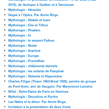
2015), de Quimper à Québec et à Vancouver
Mythologie : Héraclès
Degas à l’Opéra. Par Annie Birga
Mythologie : Dédale et Icare
Mythologie : Eôs et Tithon
Mythologie : Phaéton
Mythologie : Iô
Mythologie : le serpent Python
Mythologie : Niobé
Mythologie : Arachné
Mythologie : Europe
Mythologie : Prométhée
Mythologie : châtiments éternels
Mythologie : les enfants de Pasiphaé
Mythologie : Atalante et Hippomène
Charles Filiger (Thann 1863-Brest 1928), peintre du groupe
de Pont-Aven, ami de Gauguin. Par Maryvonne Lemaire.
Billet : Notre-Dame de Paris en flammes
Mythologie : Deucalion et Pyrrha
Les Nabis et le décor. Par Annie Birga.
Invitation à la présentation de deux livres