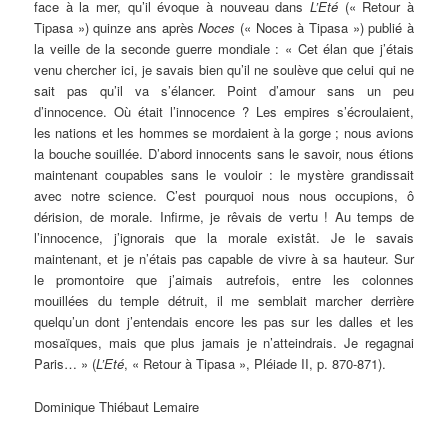
face à la mer, qu’il évoque à nouveau dans
L’Eté
(« Retour à
Tipasa ») quinze ans après
Noces
(« Noces à Tipasa ») publié à
la veille de la seconde guerre mondiale : « Cet élan que j’étais
venu chercher ici, je savais bien qu’il ne soulève que celui qui ne
sait pas qu’il va s’élancer. Point d’amour sans un peu
d’innocence. Où était l’innocence ? Les empires s’écroulaient,
les nations et les hommes se mordaient à la gorge ; nous avions
la bouche souillée. D’abord innocents sans le savoir, nous étions
maintenant coupables sans le vouloir : le mystère grandissait
avec notre science. C’est pourquoi nous nous occupions, ô
dérision, de morale. Infirme, je rêvais de vertu ! Au temps de
l’innocence, j’ignorais que la morale existât. Je le savais
maintenant, et je n’étais pas capable de vivre à sa hauteur. Sur
le promontoire que j’aimais autrefois, entre les colonnes
mouillées du temple détruit, il me semblait marcher derrière
quelqu’un dont j’entendais encore les pas sur les dalles et les
mosaïques, mais que plus jamais je n’atteindrais. Je regagnai
Paris… » (
L’Eté
, « Retour à Tipasa », Pléiade II, p. 870-871).
Dominique Thiébaut Lemaire