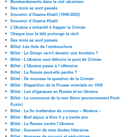
Bombardements dans le ciel ukrainien
Des mois se sont passés
Souvenir d’Osama Khalil (1949-2023)
Souvenir d’Osama Khalil
L’Ukraine s’enhardit à frapper la Crimée
Chaque jour la télé prolonge le récit
Des mois se sont passés
Billet: Les îlots de l’embouchure
Billet : Le Dniepr va-t-il devenir une frontière ?
Billet : L’Ukraine veut détruire le pont de Crimée
Billet : L’Ukraine passe à l’offensive
Billet : La Russie peut-elle perdre ?
Billet : De nouveau la question de la Crimée
Billet : Disparition de la Prusse orientale en 1945
Billet : Les oligarques en Russie et en Ukraine
Billet : Le commerce de la mer Noire (anciennement Pont-
Euxin)
Billet : La fin inattendue du croiseur « Moskva »
Billet : Bref séjour à Kiev il y a trente ans
Billet : La Russie contre l’Ukraine
Billet : Souvenir de mes études littéraires
Billet : Hommes de pouvoir et séductrices