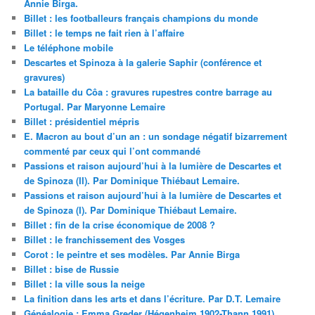
Annie Birga.
Billet : les footballeurs français champions du monde
Billet : le temps ne fait rien à l’affaire
Le téléphone mobile
Descartes et Spinoza à la galerie Saphir (conférence et
gravures)
La bataille du Côa : gravures rupestres contre barrage au
Portugal. Par Maryonne Lemaire
Billet : présidentiel mépris
E. Macron au bout d’un an : un sondage négatif bizarrement
commenté par ceux qui l’ont commandé
Passions et raison aujourd’hui à la lumière de Descartes et
de Spinoza (II). Par Dominique Thiébaut Lemaire.
Passions et raison aujourd’hui à la lumière de Descartes et
de Spinoza (I). Par Dominique Thiébaut Lemaire.
Billet : fin de la crise économique de 2008 ?
Billet : le franchissement des Vosges
Corot : le peintre et ses modèles. Par Annie Birga
Billet : bise de Russie
Billet : la ville sous la neige
La finition dans les arts et dans l’écriture. Par D.T. Lemaire
Généalogie : Emma Greder (Hégenheim 1902-Thann 1991)