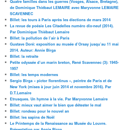
Quatre familles dans les guerres (Vosges, Alsace, Bretagne),
de Dominique Thiébaut LEMAIRE avec Maryvonne LEMAIRE
SCAVENNEC
Billet: les tours à Paris après les élections de mars 2014
La revue de poésie Les Citadelles numéro dix-neuf (2014).
Par Dominique Thiébaut Lemaire
Billet: la pollution de l’air à Paris
Gustave Doré: exposition au musée d’Orsay jusqu’au 11 mai
2014. Auteur: Annie Birga
Billet: la retraite
Petite odyssée d’un marin breton, René Scavennec (3): 1945-
1957
Billet: les temps modernes
Sergio Birga « pictor florentinus », peintre de Paris et de
New York (mises à jour juin 2014 et novembre 2016). Par
D.T.Lemaire
Etrusques. Un hymne à la vie. Par Maryvonne Lemaire
Billet: mieux vaut aimer le bien que détester le mal
Billet: rondeau pour le nouvel an
Billet: les sapins de Noël
Le Printemps de la Renaissance au Musée du Louvre.
Présentation par Annie Birga