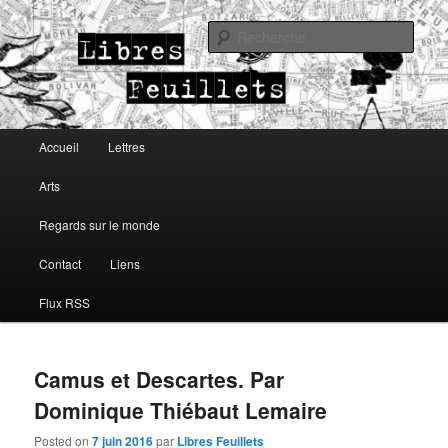
Lettres, arts, regards sur le monde
Rech
Libres Feuillets
Menu principal
Accueil
Lettres
Aller au contenu principal
Aller au contenu secondaire
Arts
Regards sur le monde
Contact
Liens
Flux RSS
Camus et Descartes. Par
Dominique Thiébaut Lemaire
Posted on
7 juin 2016
par
Libres Feuillets