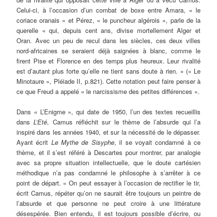
Celui-ci, à l’occasion d’un combat de boxe entre Amara, « le
coriace oranais » et Pérez, « le puncheur algérois », parle de la
querelle « qui, depuis cent ans, divise mortellement Alger et
Oran. Avec un peu de recul dans les siècles, ces deux villes
nord-africaines se seraient déjà saignées à blanc, comme le
firent Pise et Florence en des temps plus heureux. Leur rivalité
est d’autant plus forte qu’elle ne tient sans doute à rien. » (« Le
Minotaure », Pléiade II, p.821). Cette notation peut faire penser à
ce que Freud a appelé « le narcissisme des petites différences ».
Dans « L’Enigme », qui date de 1950, l’un des textes recueillis
dans
L’Eté
, Camus réfléchit sur le thème de l’absurde qui l’a
inspiré dans les années 1940, et sur la nécessité de le dépasser.
Ayant écrit
Le Mythe de Sisyphe
, il se voyait condamné à ce
thème, et il s’est référé à Descartes pour montrer, par analogie
avec sa propre situation intellectuelle, que le doute cartésien
méthodique n’a pas condamné le philosophe à s’arrêter à ce
point de départ. « On peut essayer à l’occasion de rectifier le tir,
écrit Camus, répéter qu’on ne saurait être toujours un peintre de
l’absurde et que personne ne peut croire à une littérature
désespérée. Bien entendu, il est toujours possible d’écrire, ou