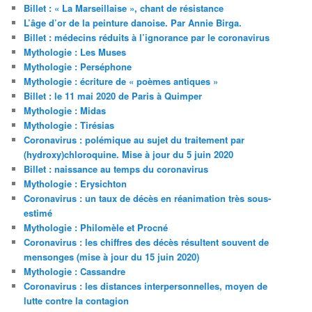
Billet : « La Marseillaise », chant de résistance
L’âge d’or de la peinture danoise. Par Annie Birga.
Billet : médecins réduits à l’ignorance par le coronavirus
Mythologie : Les Muses
Mythologie : Perséphone
Mythologie : écriture de « poèmes antiques »
Billet : le 11 mai 2020 de Paris à Quimper
Mythologie : Midas
Mythologie : Tirésias
Coronavirus : polémique au sujet du traitement par
(hydroxy)chloroquine. Mise à jour du 5 juin 2020
Billet : naissance au temps du coronavirus
Mythologie : Erysichton
Coronavirus : un taux de décès en réanimation très sous-
estimé
Mythologie : Philomèle et Procné
Coronavirus : les chiffres des décès résultent souvent de
mensonges (mise à jour du 15 juin 2020)
Mythologie : Cassandre
Coronavirus : les distances interpersonnelles, moyen de
lutte contre la contagion