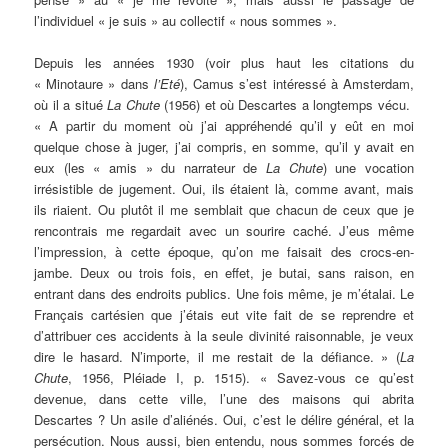
l’individuel « je suis » au collectif « nous sommes ».
Depuis les années 1930 (voir plus haut les citations du
« Minotaure » dans
l’Eté
), Camus s’est intéressé à Amsterdam,
où il a situé
La Chute
(1956) et où Descartes a longtemps vécu.
« A partir du moment où j’ai appréhendé qu’il y eût en moi
quelque chose à juger, j’ai compris, en somme, qu’il y avait en
eux (les « amis » du narrateur de
La Chute
) une vocation
irrésistible de jugement. Oui, ils étaient là, comme avant, mais
ils riaient. Ou plutôt il me semblait que chacun de ceux que je
rencontrais me regardait avec un sourire caché. J’eus même
l’impression, à cette époque, qu’on me faisait des crocs-en-
jambe. Deux ou trois fois, en effet, je butai, sans raison, en
entrant dans des endroits publics. Une fois même, je m’étalai. Le
Français cartésien que j’étais eut vite fait de se reprendre et
d’attribuer ces accidents à la seule divinité raisonnable, je veux
dire le hasard. N’importe, il me restait de la défiance. » (
La
Chute
, 1956, Pléiade I, p. 1515). « Savez-vous ce qu’est
devenue, dans cette ville, l’une des maisons qui abrita
Descartes ? Un asile d’aliénés. Oui, c’est le délire général, et la
persécution. Nous aussi, bien entendu, nous sommes forcés de