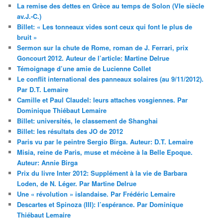
La remise des dettes en Grèce au temps de Solon (VIe siècle
av.J.-C.)
Billet: « Les tonneaux vides sont ceux qui font le plus de
bruit »
Sermon sur la chute de Rome, roman de J. Ferrari, prix
Goncourt 2012. Auteur de l’article: Martine Delrue
Témoignage d’une amie de Lucienne Collet
Le conflit international des panneaux solaires (au 9/11/2012).
Par D.T. Lemaire
Camille et Paul Claudel: leurs attaches vosgiennes. Par
Dominique Thiébaut Lemaire
Billet: universités, le classement de Shanghai
Billet: les résultats des JO de 2012
Paris vu par le peintre Sergio Birga. Auteur: D.T. Lemaire
Misia, reine de Paris, muse et mécène à la Belle Epoque.
Auteur: Annie Birga
Prix du livre Inter 2012: Supplément à la vie de Barbara
Loden, de N. Léger. Par Martine Delrue
Une « révolution » islandaise. Par Frédéric Lemaire
Descartes et Spinoza (III): l’espérance. Par Dominique
Thiébaut Lemaire