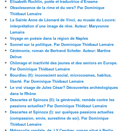
Elisabeth Rochlin, poète et traductrice d’Erasme
Obsolescence de la rime et du vers? Par Dominique
Thiébaut Lemaire
La Sainte Anne de Léonard de Vinci, au musée du Louvre:
interprétation d’une image de rêve. Auteur: Maryvonne
Lemaire
Voyage en poésie dans la région de Naples
Sonnet sur la politique. Par Dominique Thiébaut Lemaire
Cérémonie, roman de Bertrand Schefer. Auteur: Martine
Delrue
Chômage et inactivité des jeunes et des seniors en Europe.
Par Dominique Thiébaut Lemaire
Bourdieu (II): inconscient social, microcosmes, habitus,
liberté. Par Dominique Thiébaut Lemaire
Le vrai visage de Jules César? Découvertes archéologiques
dans le Rhône
Descartes et Spinoza (II): la générosité, remède contre les
passions actuelles? Par Dominique Thiébaut Lemaire
Descartes et Spinoza (I): sur quelques passions actuelles
(compassion, envie, surestime de soi). Par Dominique
Thiébaut Lemaire
Mélancolie vandale, de J.Y.Cendrey, roman situé à Berlin.