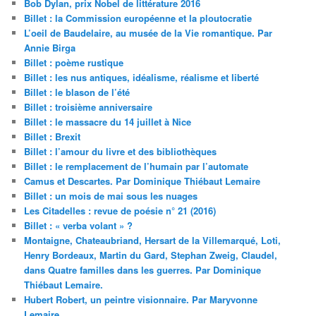
Bob Dylan, prix Nobel de littérature 2016
Billet : la Commission européenne et la ploutocratie
L’oeil de Baudelaire, au musée de la Vie romantique. Par
Annie Birga
Billet : poème rustique
Billet : les nus antiques, idéalisme, réalisme et liberté
Billet : le blason de l’été
Billet : troisième anniversaire
Billet : le massacre du 14 juillet à Nice
Billet : Brexit
Billet : l’amour du livre et des bibliothèques
Billet : le remplacement de l’humain par l’automate
Camus et Descartes. Par Dominique Thiébaut Lemaire
Billet : un mois de mai sous les nuages
Les Citadelles : revue de poésie n° 21 (2016)
Billet : « verba volant » ?
Montaigne, Chateaubriand, Hersart de la Villemarqué, Loti,
Henry Bordeaux, Martin du Gard, Stephan Zweig, Claudel,
dans Quatre familles dans les guerres. Par Dominique
Thiébaut Lemaire.
Hubert Robert, un peintre visionnaire. Par Maryvonne
Lemaire