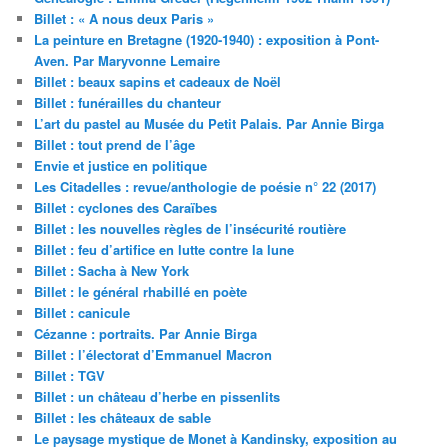
Billet : « A nous deux Paris »
La peinture en Bretagne (1920-1940) : exposition à Pont-
Aven. Par Maryvonne Lemaire
Billet : beaux sapins et cadeaux de Noël
Billet : funérailles du chanteur
L’art du pastel au Musée du Petit Palais. Par Annie Birga
Billet : tout prend de l’âge
Envie et justice en politique
Les Citadelles : revue/anthologie de poésie n° 22 (2017)
Billet : cyclones des Caraïbes
Billet : les nouvelles règles de l’insécurité routière
Billet : feu d’artifice en lutte contre la lune
Billet : Sacha à New York
Billet : le général rhabillé en poète
Billet : canicule
Cézanne : portraits. Par Annie Birga
Billet : l’électorat d’Emmanuel Macron
Billet : TGV
Billet : un château d’herbe en pissenlits
Billet : les châteaux de sable
Le paysage mystique de Monet à Kandinsky, exposition au