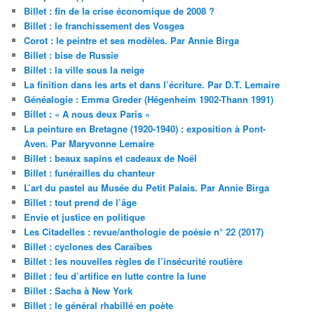
Billet : fin de la crise économique de 2008 ?
Billet : le franchissement des Vosges
Corot : le peintre et ses modèles. Par Annie Birga
Billet : bise de Russie
Billet : la ville sous la neige
La finition dans les arts et dans l’écriture. Par D.T. Lemaire
Généalogie : Emma Greder (Hégenheim 1902-Thann 1991)
Billet : « A nous deux Paris »
La peinture en Bretagne (1920-1940) : exposition à Pont-
Aven. Par Maryvonne Lemaire
Billet : beaux sapins et cadeaux de Noël
Billet : funérailles du chanteur
L’art du pastel au Musée du Petit Palais. Par Annie Birga
Billet : tout prend de l’âge
Envie et justice en politique
Les Citadelles : revue/anthologie de poésie n° 22 (2017)
Billet : cyclones des Caraïbes
Billet : les nouvelles règles de l’insécurité routière
Billet : feu d’artifice en lutte contre la lune
Billet : Sacha à New York
Billet : le général rhabillé en poète