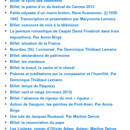
Billet: le cycle des vêtements
Billet: la palme d’or du festival de Cannes 2013
Petite odyssée d’un marin breton, René Scavennec. (I):1939-
1943. Transcription et présentation par Maryvonne Lemaire
Billet: concours de voix à la télévision
La peinture romantique de Caspar David Friedrich dans trois
expositions. Par Annie Birga
Billet: situation de la France
Bourdieu (III): l’universel. Par Dominique Thiébaut Lemaire
Billet: déclarations de patrimoine
Billet: les menteurs
Billet: le boeuf, la vache et le cheval
Poèmes et méditations sur la compassion et l’humilité. Par
Dominique Thiébaut Lemaire
Billet: temps de Pâque(s)
Billet: vent et neige (mi-mars 2013)
Billet: l’absence de rigueur du mot « rigueur »
Autour de Gauguin, les peintres de Pont-Aven. Par Annie
Birga
Une ode de Jacques Roubaud. Par Martine Delrue
Billet: la renonciation du pape
Les Lisières, roman d’Olivier Adam. Auteur: Martine Delrue