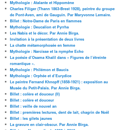
Mythologie : Atalante et Hippomène
Charles Filiger (Thann 1863-Brest 1928), peintre du groupe
de Pont-Aven, ami de Gauguin. Par Maryvonne Lemaire.
Billet : Notre-Dame de Paris en flammes
Mythologie : Deucalion et Pyrrha
Les Nabis et le décor. Par Annie Birga.
Invitation à la présentation de deux livres
La chatte métamorphosée en femme
Mythologie : Narcisse et la nymphe Echo
La poésie d’Osama Khalil dans « Figures de l’étreinte
romantique ».
Mythologie : Philémon et Baucis
Mythologie : Orphée et d’Eurydice
Le peintre Fernand Khnopff (1858-1921) : exposition au
Musée du Petit-Palais. Par Annie Birga.
Billet : colère et douceur (II)
Billet : colère et douceur
Billet : veille de nouvel an
Billet : premières lectures, dent de lait, chagrin de Noël
Billet : les gilets jaunes
La gravure en clair-obscur. Par Annie Birga.