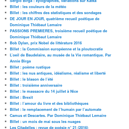
Sergio Birga : xylographies, variations sur Kafka
Billet : les couleurs de la météo
Billet : les chiffres des statistiques et des sondages
DE JOUR EN JOUR, quatrième recueil poétique de
Dominique Thiébaut Lemaire
PASSIONS PREMIERES, troisième recueil poétique de
Dominique Thiébaut Lemaire
Bob Dylan, prix Nobel de littérature 2016
Billet : la Commission européenne et la ploutocratie
L’oeil de Baudelaire, au musée de la Vie romantique. Par
Annie Birga
Billet : poème rustique
Billet : les nus antiques, idéalisme, réalisme et liberté
Billet : le blason de l’été
Billet : troisième anniversaire
Billet : le massacre du 14 juillet à Nice
Billet : Brexit
Billet : l’amour du livre et des bibliothèques
Billet : le remplacement de l’humain par l’automate
Camus et Descartes. Par Dominique Thiébaut Lemaire
Billet : un mois de mai sous les nuages
Les Citadelles : revue de poésie n° 21 (2016)