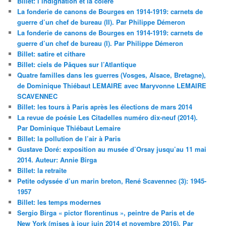
Billet: l’indignation et la colère
La fonderie de canons de Bourges en 1914-1919: carnets de
guerre d’un chef de bureau (II). Par Philippe Démeron
La fonderie de canons de Bourges en 1914-1919: carnets de
guerre d’un chef de bureau (I). Par Philippe Démeron
Billet: satire et cithare
Billet: ciels de Pâques sur l’Atlantique
Quatre familles dans les guerres (Vosges, Alsace, Bretagne),
de Dominique Thiébaut LEMAIRE avec Maryvonne LEMAIRE
SCAVENNEC
Billet: les tours à Paris après les élections de mars 2014
La revue de poésie Les Citadelles numéro dix-neuf (2014).
Par Dominique Thiébaut Lemaire
Billet: la pollution de l’air à Paris
Gustave Doré: exposition au musée d’Orsay jusqu’au 11 mai
2014. Auteur: Annie Birga
Billet: la retraite
Petite odyssée d’un marin breton, René Scavennec (3): 1945-
1957
Billet: les temps modernes
Sergio Birga « pictor florentinus », peintre de Paris et de
New York (mises à jour juin 2014 et novembre 2016). Par