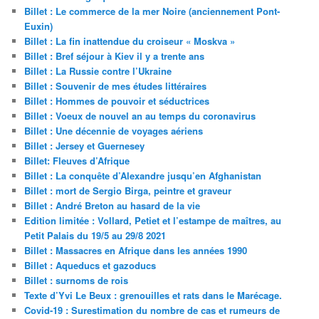
Billet : Le commerce de la mer Noire (anciennement Pont-
Euxin)
Billet : La fin inattendue du croiseur « Moskva »
Billet : Bref séjour à Kiev il y a trente ans
Billet : La Russie contre l’Ukraine
Billet : Souvenir de mes études littéraires
Billet : Hommes de pouvoir et séductrices
Billet : Voeux de nouvel an au temps du coronavirus
Billet : Une décennie de voyages aériens
Billet : Jersey et Guernesey
Billet: Fleuves d’Afrique
Billet : La conquête d’Alexandre jusqu’en Afghanistan
Billet : mort de Sergio Birga, peintre et graveur
Billet : André Breton au hasard de la vie
Edition limitée : Vollard, Petiet et l’estampe de maîtres, au
Petit Palais du 19/5 au 29/8 2021
Billet : Massacres en Afrique dans les années 1990
Billet : Aqueducs et gazoducs
Billet : surnoms de rois
Texte d’Yvi Le Beux : grenouilles et rats dans le Marécage.
Covid-19 : Surestimation du nombre de cas et rumeurs de