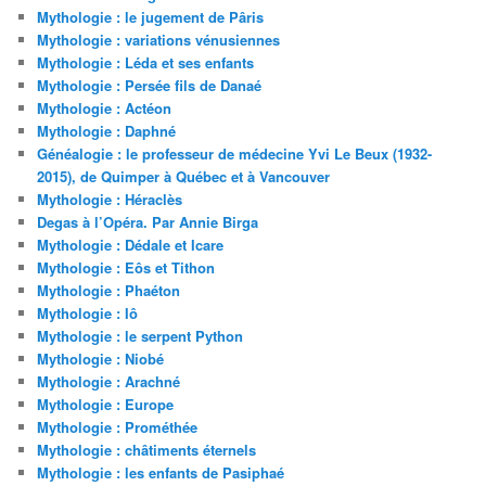
Mythologie : le jugement de Pâris
Mythologie : variations vénusiennes
Mythologie : Léda et ses enfants
Mythologie : Persée fils de Danaé
Mythologie : Actéon
Mythologie : Daphné
Généalogie : le professeur de médecine Yvi Le Beux (1932-
2015), de Quimper à Québec et à Vancouver
Mythologie : Héraclès
Degas à l’Opéra. Par Annie Birga
Mythologie : Dédale et Icare
Mythologie : Eôs et Tithon
Mythologie : Phaéton
Mythologie : Iô
Mythologie : le serpent Python
Mythologie : Niobé
Mythologie : Arachné
Mythologie : Europe
Mythologie : Prométhée
Mythologie : châtiments éternels
Mythologie : les enfants de Pasiphaé