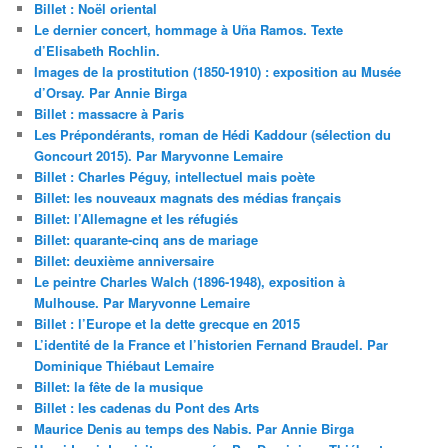
Billet : Noël oriental
Le dernier concert, hommage à Uña Ramos. Texte
d’Elisabeth Rochlin.
Images de la prostitution (1850-1910) : exposition au Musée
d’Orsay. Par Annie Birga
Billet : massacre à Paris
Les Prépondérants, roman de Hédi Kaddour (sélection du
Goncourt 2015). Par Maryvonne Lemaire
Billet : Charles Péguy, intellectuel mais poète
Billet: les nouveaux magnats des médias français
Billet: l’Allemagne et les réfugiés
Billet: quarante-cinq ans de mariage
Billet: deuxième anniversaire
Le peintre Charles Walch (1896-1948), exposition à
Mulhouse. Par Maryvonne Lemaire
Billet : l’Europe et la dette grecque en 2015
L’identité de la France et l’historien Fernand Braudel. Par
Dominique Thiébaut Lemaire
Billet: la fête de la musique
Billet : les cadenas du Pont des Arts
Maurice Denis au temps des Nabis. Par Annie Birga