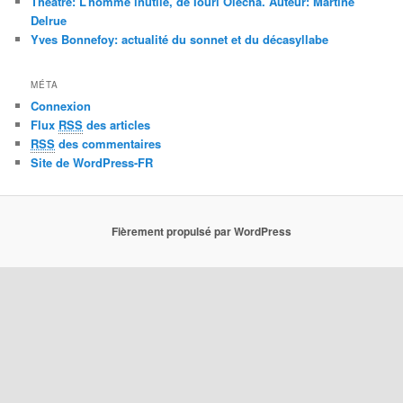
Théâtre: L’homme inutile, de Iouri Olecha. Auteur: Martine
Delrue
Yves Bonnefoy: actualité du sonnet et du décasyllabe
MÉTA
Connexion
Flux
RSS
des articles
RSS
des commentaires
Site de WordPress-FR
Fièrement propulsé par WordPress