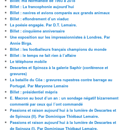
Billet: ma Normandie de 1993 à 2018
Billet : La francophonie aujourd’hui
Billet : navires et avions comparés aux grands animaux
Billet : effondrement d’un viaduc
La poésie engagée. Par D.T. Lemaire.
Billet : cinquième anniversaire
Une exposition sur les impressionnistes à Londres. Par
Annie Birga.
Billet : les footballeurs français champions du monde
Billet : le temps ne fait rien à l’affaire
Le téléphone mobile
Descartes et Spinoza à la galerie Saphir (conférence et
gravures)
La bataille du Côa : gravures rupestres contre barrage au
Portugal. Par Maryonne Lemaire
Billet : présidentiel mépris
E. Macron au bout d’un an : un sondage négatif bizarrement
commenté par ceux qui l’ont commandé
Passions et raison aujourd’hui à la lumière de Descartes et
de Spinoza (II). Par Dominique Thiébaut Lemaire.
Passions et raison aujourd’hui à la lumière de Descartes et
de Spinoza (I). Par Dominique Thiébaut Lemaire.