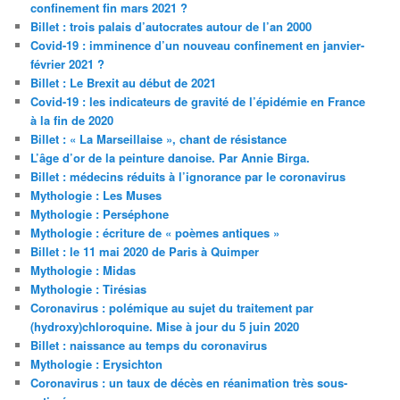
confinement fin mars 2021 ?
Billet : trois palais d’autocrates autour de l’an 2000
Covid-19 : imminence d’un nouveau confinement en janvier-
février 2021 ?
Billet : Le Brexit au début de 2021
Covid-19 : les indicateurs de gravité de l’épidémie en France
à la fin de 2020
Billet : « La Marseillaise », chant de résistance
L’âge d’or de la peinture danoise. Par Annie Birga.
Billet : médecins réduits à l’ignorance par le coronavirus
Mythologie : Les Muses
Mythologie : Perséphone
Mythologie : écriture de « poèmes antiques »
Billet : le 11 mai 2020 de Paris à Quimper
Mythologie : Midas
Mythologie : Tirésias
Coronavirus : polémique au sujet du traitement par
(hydroxy)chloroquine. Mise à jour du 5 juin 2020
Billet : naissance au temps du coronavirus
Mythologie : Erysichton
Coronavirus : un taux de décès en réanimation très sous-