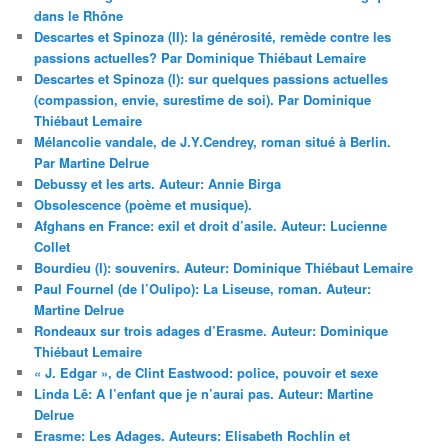
dans le Rhône
Descartes et Spinoza (II): la générosité, remède contre les
passions actuelles? Par Dominique Thiébaut Lemaire
Descartes et Spinoza (I): sur quelques passions actuelles
(compassion, envie, surestime de soi). Par Dominique
Thiébaut Lemaire
Mélancolie vandale, de J.Y.Cendrey, roman situé à Berlin.
Par Martine Delrue
Debussy et les arts. Auteur: Annie Birga
Obsolescence (poème et musique).
Afghans en France: exil et droit d’asile. Auteur: Lucienne
Collet
Bourdieu (I): souvenirs. Auteur: Dominique Thiébaut Lemaire
Paul Fournel (de l’Oulipo): La Liseuse, roman. Auteur:
Martine Delrue
Rondeaux sur trois adages d’Erasme. Auteur: Dominique
Thiébaut Lemaire
« J. Edgar », de Clint Eastwood: police, pouvoir et sexe
Linda Lê: A l’enfant que je n’aurai pas. Auteur: Martine
Delrue
Erasme: Les Adages. Auteurs: Elisabeth Rochlin et