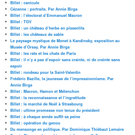
Billet : canicule
Cézanne : portraits. Par Annie Birga
Billet : l’électorat d’Emmanuel Macron
Billet : TGV
Billet : un château d’herbe en pissenlits
Billet : les châteaux de sable
Le paysage mystique de Monet à Kandinsky, exposition au
Musée d’Orsay. Par Annie Birga
Billet : les rats et les chats de Paris
Billet : il n’y a pas d’espoir sans crainte, ni de crainte sans
espoir
Billet : rondeau pour la Saint-Valentin
Frédéric Bazille, la jeunesse de l’impressionnisme. Par
Annie Birga
Billet : Macron, Hamon et Mélenchon
Billet : la reconnaissance et l’ingratitude
Billet : le marché de Noël à Strasbourg
Billet : ultime promesse non tenue du président
Billet : à chaque année suffit sa peine
Billet : opération du genou
Du mensonge en politique. Par Dominique Thiébaut Lemaire