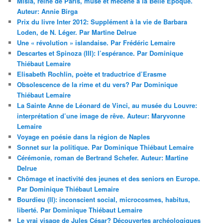
Misia, reine de Paris, muse et mécène à la Belle Epoque.
Auteur: Annie Birga
Prix du livre Inter 2012: Supplément à la vie de Barbara
Loden, de N. Léger. Par Martine Delrue
Une « révolution » islandaise. Par Frédéric Lemaire
Descartes et Spinoza (III): l’espérance. Par Dominique
Thiébaut Lemaire
Elisabeth Rochlin, poète et traductrice d’Erasme
Obsolescence de la rime et du vers? Par Dominique
Thiébaut Lemaire
La Sainte Anne de Léonard de Vinci, au musée du Louvre:
interprétation d’une image de rêve. Auteur: Maryvonne
Lemaire
Voyage en poésie dans la région de Naples
Sonnet sur la politique. Par Dominique Thiébaut Lemaire
Cérémonie, roman de Bertrand Schefer. Auteur: Martine
Delrue
Chômage et inactivité des jeunes et des seniors en Europe.
Par Dominique Thiébaut Lemaire
Bourdieu (II): inconscient social, microcosmes, habitus,
liberté. Par Dominique Thiébaut Lemaire
Le vrai visage de Jules César? Découvertes archéologiques