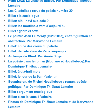
Henri Lewi: La visite au musée. Par Dominique Thiébaut
Lemaire
Les Citadelles : revue de poésie numéro 20
Billet : le sociologue
Billet: nihil novi sub sole ?
Billet: les moulins à vent d’aujourd’hui
Billet : genre et sexe
Le peintre Jean Le Merdy (1928-2015), entre figuration et
abstraction. Par Maryvonne Lemaire
Billet: chute des cours du pétrole
Billet: densification de Paris surpeuplé
Au temps de Klimt. Par Annie Birga
La poésie dans le roman (Modiano et Houellebecq).Par
Dominique Thiébaut Lemaire
Billet: à dix-huit mois
Billet: le jour de la Saint-Valentin
Soumission, de Michel Houellebecq : roman, poésie,
politique. Par Dominique Thiébaut Lemaire
Billet : argument ontologique
Billet: c’est la faute à Voltaire
Photos de Dominique Thiébaut Lemaire et de Maryvonne
Lemaire