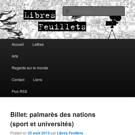
Lettres, arts, regards sur le monde
Rech
Libres Feuillets
Menu principal
Accueil
Lettres
Aller au contenu principal
Aller au contenu secondaire
Arts
Regards sur le monde
Contact
Liens
Flux RSS
Billet: palmarès des nations
(sport et universités)
Posted on
25 août 2013
par
Libres Feuillets