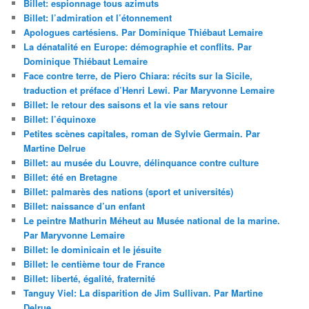
Billet: espionnage tous azimuts
Billet: l’admiration et l’étonnement
Apologues cartésiens. Par Dominique Thiébaut Lemaire
La dénatalité en Europe: démographie et conflits. Par
Dominique Thiébaut Lemaire
Face contre terre, de Piero Chiara: récits sur la Sicile,
traduction et préface d’Henri Lewi. Par Maryvonne Lemaire
Billet: le retour des saisons et la vie sans retour
Billet: l’équinoxe
Petites scènes capitales, roman de Sylvie Germain. Par
Martine Delrue
Billet: au musée du Louvre, délinquance contre culture
Billet: été en Bretagne
Billet: palmarès des nations (sport et universités)
Billet: naissance d’un enfant
Le peintre Mathurin Méheut au Musée national de la marine.
Par Maryvonne Lemaire
Billet: le dominicain et le jésuite
Billet: le centième tour de France
Billet: liberté, égalité, fraternité
Tanguy Viel: La disparition de Jim Sullivan. Par Martine
Delrue