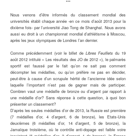
***
Nous venons d’être informés du classement mondial des
universités établi chaque année -en ce mois d’août 2013 pour la
dixième fois- par l’université Jiao Tong de Shanghaï. Nous avons
aussi eu droit à un championnat mondial d’athlétisme à Moscou,
après les jeux olympiques de Londres l’an dernier
.
Comme précédemment (voir le billet de
Libres Feuillets
du 19
août 2012 intitulé « Les résultats des JO de 2012 »), le palmarès
sportif est faussé par le fait qu’on ne sait pas comment
décompter les médailles, ou qu’on préfère ne pas en décider,
peut-être à cause d’un scrupule hérité de l’ancienne idée selon
laquelle l’important n’est pas de gagner mais de participer.
Combien vaut une médaille de bronze ou d’argent par rapport à
une médaille d’or? Sans réponse à cette question, à quoi bon
présenter un classement?
D’après les seules médailles d’or de 2013, la Russie est première
(7 médailles d’or, 4 d’argent, 6 de bronze), les Etats-Unis
deuxièmes (6 médailles d’or, 14 d’argent, 5 de bronze), la
Jamaïque troisième, où le contrôle anti-dopage est faible voire
inexistant (6 médailles d’or, 2 d’argent, 1 de bronze), la France