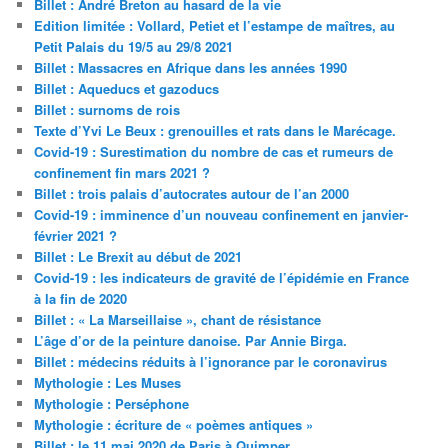
Billet : André Breton au hasard de la vie
Edition limitée : Vollard, Petiet et l’estampe de maîtres, au
Petit Palais du 19/5 au 29/8 2021
Billet : Massacres en Afrique dans les années 1990
Billet : Aqueducs et gazoducs
Billet : surnoms de rois
Texte d’Yvi Le Beux : grenouilles et rats dans le Marécage.
Covid-19 : Surestimation du nombre de cas et rumeurs de
confinement fin mars 2021 ?
Billet : trois palais d’autocrates autour de l’an 2000
Covid-19 : imminence d’un nouveau confinement en janvier-
février 2021 ?
Billet : Le Brexit au début de 2021
Covid-19 : les indicateurs de gravité de l’épidémie en France
à la fin de 2020
Billet : « La Marseillaise », chant de résistance
L’âge d’or de la peinture danoise. Par Annie Birga.
Billet : médecins réduits à l’ignorance par le coronavirus
Mythologie : Les Muses
Mythologie : Perséphone
Mythologie : écriture de « poèmes antiques »
Billet : le 11 mai 2020 de Paris à Quimper