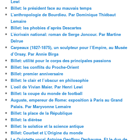
Lewi
Billet: le président face au mauvais temps
L’anthropologie de Bourdieu. Par Dominique Thiébaut
Lemaire
Billet: les phobies d’après Descartes
L’écrivain national: roman de Serge Joncour. Par Martine
Delrue
Carpeaux (1827-1875), un sculpteur pour l’Empire, au Musée
d’Orsay. Par Annie Birga
Billet: utilité pour le corps des principales passions
Billet: les conflits du Proche-Orient
Billet: premier anniversaire
Billet: le clair et l’obscur en philosophie
L’oeil de Vivian Maier. Par Henri Lewi
Billet: la coupe du monde de football
Auguste, empereur de Rome: exposition à Paris au Grand
Palais. Par Maryvonne Lemaire
Billet: la place de la République
Billet: la diérèse
Billet: le solstice et la science antique
Billet: Courbet et L’Origine du monde
Le Quintette vocal Antoine Geoffroy Dechaume. Et le duo de