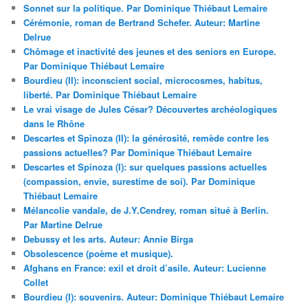
Sonnet sur la politique. Par Dominique Thiébaut Lemaire
Cérémonie, roman de Bertrand Schefer. Auteur: Martine
Delrue
Chômage et inactivité des jeunes et des seniors en Europe.
Par Dominique Thiébaut Lemaire
Bourdieu (II): inconscient social, microcosmes, habitus,
liberté. Par Dominique Thiébaut Lemaire
Le vrai visage de Jules César? Découvertes archéologiques
dans le Rhône
Descartes et Spinoza (II): la générosité, remède contre les
passions actuelles? Par Dominique Thiébaut Lemaire
Descartes et Spinoza (I): sur quelques passions actuelles
(compassion, envie, surestime de soi). Par Dominique
Thiébaut Lemaire
Mélancolie vandale, de J.Y.Cendrey, roman situé à Berlin.
Par Martine Delrue
Debussy et les arts. Auteur: Annie Birga
Obsolescence (poème et musique).
Afghans en France: exil et droit d’asile. Auteur: Lucienne
Collet
Bourdieu (I): souvenirs. Auteur: Dominique Thiébaut Lemaire