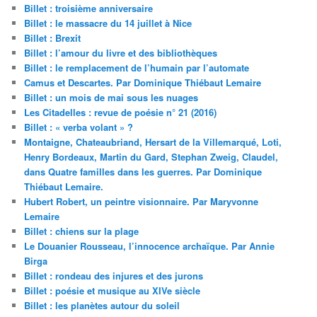
Billet : troisième anniversaire
Billet : le massacre du 14 juillet à Nice
Billet : Brexit
Billet : l’amour du livre et des bibliothèques
Billet : le remplacement de l’humain par l’automate
Camus et Descartes. Par Dominique Thiébaut Lemaire
Billet : un mois de mai sous les nuages
Les Citadelles : revue de poésie n° 21 (2016)
Billet : « verba volant » ?
Montaigne, Chateaubriand, Hersart de la Villemarqué, Loti,
Henry Bordeaux, Martin du Gard, Stephan Zweig, Claudel,
dans Quatre familles dans les guerres. Par Dominique
Thiébaut Lemaire.
Hubert Robert, un peintre visionnaire. Par Maryvonne
Lemaire
Billet : chiens sur la plage
Le Douanier Rousseau, l’innocence archaïque. Par Annie
Birga
Billet : rondeau des injures et des jurons
Billet : poésie et musique au XIVe siècle
Billet : les planètes autour du soleil