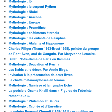
Mythologie : Iô
Mythologie : le serpent Python
Mythologie : Niobé
Mythologie : Arachné
Mythologie : Europe
Mythologie : Prométhée
Mythologie : châtiments éternels
Mythologie : les enfants de Pasiphaé
Mythologie : Atalante et Hippomène
Charles Filiger (Thann 1863-Brest 1928), peintre du groupe
de Pont-Aven, ami de Gauguin. Par Maryvonne Lemaire.
Billet : Notre-Dame de Paris en flammes
Mythologie : Deucalion et Pyrrha
Les Nabis et le décor. Par Annie Birga.
Invitation à la présentation de deux livres
La chatte métamorphosée en femme
Mythologie : Narcisse et la nymphe Echo
La poésie d’Osama Khalil dans « Figures de l’étreinte
romantique ».
Mythologie : Philémon et Baucis
Mythologie : Orphée et d’Eurydice
Le peintre Fernand Khnopff (1858-1921) : exposition au