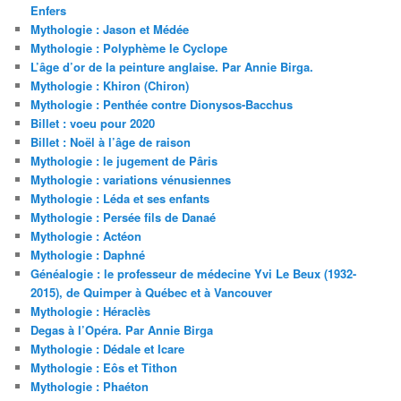
Enfers
Mythologie : Jason et Médée
Mythologie : Polyphème le Cyclope
L’âge d’or de la peinture anglaise. Par Annie Birga.
Mythologie : Khiron (Chiron)
Mythologie : Penthée contre Dionysos-Bacchus
Billet : voeu pour 2020
Billet : Noël à l’âge de raison
Mythologie : le jugement de Pâris
Mythologie : variations vénusiennes
Mythologie : Léda et ses enfants
Mythologie : Persée fils de Danaé
Mythologie : Actéon
Mythologie : Daphné
Généalogie : le professeur de médecine Yvi Le Beux (1932-
2015), de Quimper à Québec et à Vancouver
Mythologie : Héraclès
Degas à l’Opéra. Par Annie Birga
Mythologie : Dédale et Icare
Mythologie : Eôs et Tithon
Mythologie : Phaéton