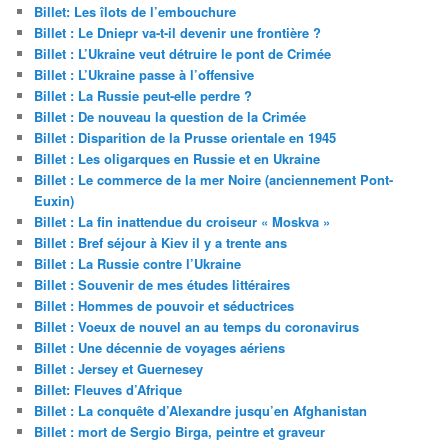
Billet: Les îlots de l’embouchure
Billet : Le Dniepr va-t-il devenir une frontière ?
Billet : L’Ukraine veut détruire le pont de Crimée
Billet : L’Ukraine passe à l’offensive
Billet : La Russie peut-elle perdre ?
Billet : De nouveau la question de la Crimée
Billet : Disparition de la Prusse orientale en 1945
Billet : Les oligarques en Russie et en Ukraine
Billet : Le commerce de la mer Noire (anciennement Pont-
Euxin)
Billet : La fin inattendue du croiseur « Moskva »
Billet : Bref séjour à Kiev il y a trente ans
Billet : La Russie contre l’Ukraine
Billet : Souvenir de mes études littéraires
Billet : Hommes de pouvoir et séductrices
Billet : Voeux de nouvel an au temps du coronavirus
Billet : Une décennie de voyages aériens
Billet : Jersey et Guernesey
Billet: Fleuves d’Afrique
Billet : La conquête d’Alexandre jusqu’en Afghanistan
Billet : mort de Sergio Birga, peintre et graveur