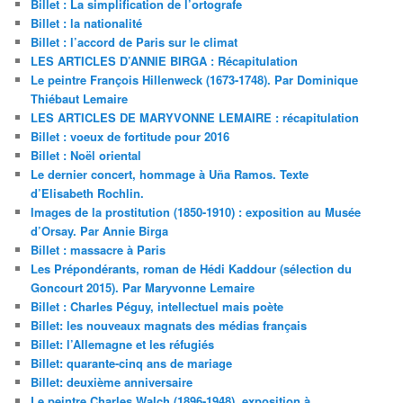
Billet : La simplification de l’ortografe
Billet : la nationalité
Billet : l’accord de Paris sur le climat
LES ARTICLES D’ANNIE BIRGA : Récapitulation
Le peintre François Hillenweck (1673-1748). Par Dominique
Thiébaut Lemaire
LES ARTICLES DE MARYVONNE LEMAIRE : récapitulation
Billet : voeux de fortitude pour 2016
Billet : Noël oriental
Le dernier concert, hommage à Uña Ramos. Texte
d’Elisabeth Rochlin.
Images de la prostitution (1850-1910) : exposition au Musée
d’Orsay. Par Annie Birga
Billet : massacre à Paris
Les Prépondérants, roman de Hédi Kaddour (sélection du
Goncourt 2015). Par Maryvonne Lemaire
Billet : Charles Péguy, intellectuel mais poète
Billet: les nouveaux magnats des médias français
Billet: l’Allemagne et les réfugiés
Billet: quarante-cinq ans de mariage
Billet: deuxième anniversaire
Le peintre Charles Walch (1896-1948), exposition à