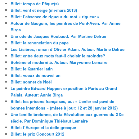
Billet: temps de Pâque(s)
Billet: vent et neige (mi-mars 2013)
Billet: l’absence de rigueur du mot « rigueur »
Autour de Gauguin, les peintres de Pont-Aven. Par Annie
Birga
Une ode de Jacques Roubaud. Par Martine Delrue
Billet: la renonciation du pape
Les Lisières, roman d’Olivier Adam. Auteur: Martine Delrue
Billet: entre deux mots faut-il choisir le moindre?
Bohème et modernité. Auteur: Maryvonne Lemaire
Billet: le Quartier latin
Billet: voeux de nouvel an
Billet: sonnet de Noël
Le peintre Edward Hopper: exposition à Paris au Grand
Palais. Auteur: Annie Birga
Billet: les prisons françaises, ou: « L’enfer est pavé de
bonnes intentions » (mises à jour: 12 et 28 janvier 2012)
Une famille bretonne, de la Révolution aux guerres du XXe
siècle. Par Dominique Thiébaut Lemaire
Billet: l’Europe et la dette grecque
Billet: le prix Goncourt 2012