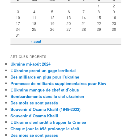
1
2
3
4
5
6
7
8
9
10
11
12
13
14
15
16
17
18
19
20
21
22
23
24
25
26
27
28
29
30
31
« août
ARTICLES RÉCENTS
Ukraine mi-août 2024
L’Ukraine prend un gage territorial
Des milliards en plus pour l’ukraine
Promesse de milliards supplémentaires pour Kiev
L’Ukraine manque de chef et d’obus
Bombardements dans le ciel ukrainien
Des mois se sont passés
Souvenir d’Osama Khalil (1949-2023)
Souvenir d’Osama Khalil
L’Ukraine s’enhardit à frapper la Crimée
Chaque jour la télé prolonge le récit
Des mois se sont passés