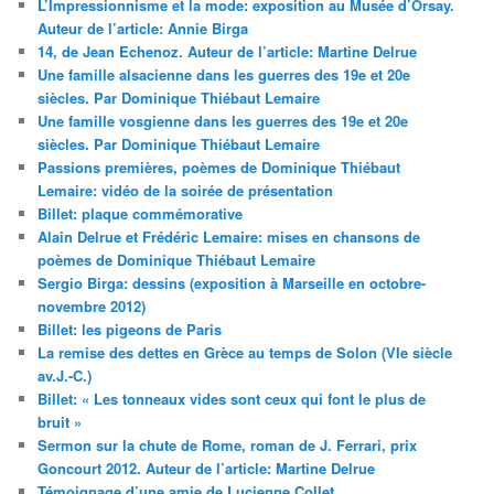
L’Impressionnisme et la mode: exposition au Musée d’Orsay.
Auteur de l’article: Annie Birga
14, de Jean Echenoz. Auteur de l’article: Martine Delrue
Une famille alsacienne dans les guerres des 19e et 20e
siècles. Par Dominique Thiébaut Lemaire
Une famille vosgienne dans les guerres des 19e et 20e
siècles. Par Dominique Thiébaut Lemaire
Passions premières, poèmes de Dominique Thiébaut
Lemaire: vidéo de la soirée de présentation
Billet: plaque commémorative
Alain Delrue et Frédéric Lemaire: mises en chansons de
poèmes de Dominique Thiébaut Lemaire
Sergio Birga: dessins (exposition à Marseille en octobre-
novembre 2012)
Billet: les pigeons de Paris
La remise des dettes en Grèce au temps de Solon (VIe siècle
av.J.-C.)
Billet: « Les tonneaux vides sont ceux qui font le plus de
bruit »
Sermon sur la chute de Rome, roman de J. Ferrari, prix
Goncourt 2012. Auteur de l’article: Martine Delrue
Témoignage d’une amie de Lucienne Collet