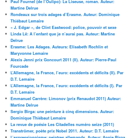
Paul Fournel (de l’Oulipo): La Liseuse, roman. Auteur:
Martine Delrue
Rondeaux sur trois adages d’Erasme. Auteur: Dominique
Thiébaut Lemaire
« J. Edgar », de Clint Eastwood: police, pouvoir et sexe
Linda Lê: A l’enfant que je n’aurai pas. Auteur: Martine
Delrue
Erasme: Les Adages. Auteurs: Elisabeth Rochlin et
Maryvonne Lemaire
Alexis Jenni prix Goncourt 2011 (II). Auteur: Pierre-Paul
Fourcade
L’Allemagne, la France, l’euro: excédents et déficits (II). Par
D.T. Lemaire
L’Allemagne, la France, l’euro: excédents et déficits (I). Par
D.T. Lemaire
Emmanuel Carrère: Limonov (prix Renaudot 2011) Auteur:
Martine Delrue
Sergio Birga: une peinture à cinq dimensions. Auteur:
Dominique Thiébaut Lemaire
La revue de poésie Les Citadelles numéro seize (2011)
Tranströmer, poète prix Nobel 2011. Auteur: D.T. Lemaire
L’expressionnisme: peintres allemands. Auteur: Annie Birga