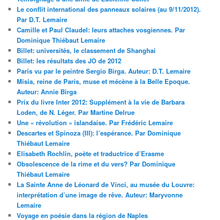
Le conflit international des panneaux solaires (au 9/11/2012).
Par D.T. Lemaire
Camille et Paul Claudel: leurs attaches vosgiennes. Par
Dominique Thiébaut Lemaire
Billet: universités, le classement de Shanghai
Billet: les résultats des JO de 2012
Paris vu par le peintre Sergio Birga. Auteur: D.T. Lemaire
Misia, reine de Paris, muse et mécène à la Belle Epoque.
Auteur: Annie Birga
Prix du livre Inter 2012: Supplément à la vie de Barbara
Loden, de N. Léger. Par Martine Delrue
Une « révolution » islandaise. Par Frédéric Lemaire
Descartes et Spinoza (III): l’espérance. Par Dominique
Thiébaut Lemaire
Elisabeth Rochlin, poète et traductrice d’Erasme
Obsolescence de la rime et du vers? Par Dominique
Thiébaut Lemaire
La Sainte Anne de Léonard de Vinci, au musée du Louvre:
interprétation d’une image de rêve. Auteur: Maryvonne
Lemaire
Voyage en poésie dans la région de Naples