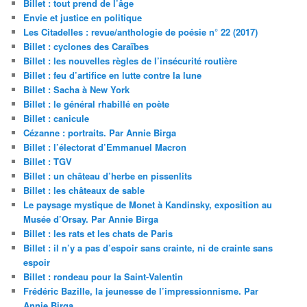
Billet : tout prend de l’âge
Envie et justice en politique
Les Citadelles : revue/anthologie de poésie n° 22 (2017)
Billet : cyclones des Caraïbes
Billet : les nouvelles règles de l’insécurité routière
Billet : feu d’artifice en lutte contre la lune
Billet : Sacha à New York
Billet : le général rhabillé en poète
Billet : canicule
Cézanne : portraits. Par Annie Birga
Billet : l’électorat d’Emmanuel Macron
Billet : TGV
Billet : un château d’herbe en pissenlits
Billet : les châteaux de sable
Le paysage mystique de Monet à Kandinsky, exposition au
Musée d’Orsay. Par Annie Birga
Billet : les rats et les chats de Paris
Billet : il n’y a pas d’espoir sans crainte, ni de crainte sans
espoir
Billet : rondeau pour la Saint-Valentin
Frédéric Bazille, la jeunesse de l’impressionnisme. Par
Annie Birga