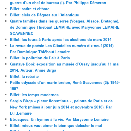
guerre d’un chef de bureau (I). Par Philippe Démeron
Billet: satire et cithare
Billet: ciels de Pâques sur l’Atlantique
Quatre familles dans les guerres (Vosges, Alsace, Bretagne),
de Dominique Thiébaut LEMAIRE avec Maryvonne LEMAIRE
SCAVENNEC
Billet: les tours à Paris après les élections de mars 2014
La revue de poésie Les Citadelles numéro dix-neuf (2014).
Par Dominique Thiébaut Lemaire
Billet: la pollution de l’air à Paris
Gustave Doré: exposition au musée d’Orsay jusqu’au 11 mai
2014. Auteur: Annie Birga
Billet: la retraite
Petite odyssée d’un marin breton, René Scavennec (3): 1945-
1957
Billet: les temps modernes
Sergio Birga « pictor florentinus », peintre de Paris et de
New York (mises à jour juin 2014 et novembre 2016). Par
D.T.Lemaire
Etrusques. Un hymne à la vie. Par Maryvonne Lemaire
Billet: mieux vaut aimer le bien que détester le mal