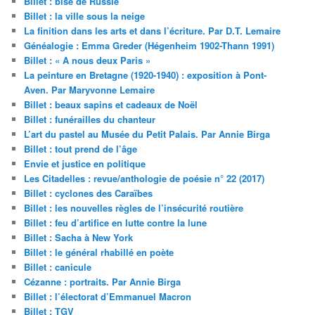
Billet : bise de Russie
Billet : la ville sous la neige
La finition dans les arts et dans l’écriture. Par D.T. Lemaire
Généalogie : Emma Greder (Hégenheim 1902-Thann 1991)
Billet : « A nous deux Paris »
La peinture en Bretagne (1920-1940) : exposition à Pont-
Aven. Par Maryvonne Lemaire
Billet : beaux sapins et cadeaux de Noël
Billet : funérailles du chanteur
L’art du pastel au Musée du Petit Palais. Par Annie Birga
Billet : tout prend de l’âge
Envie et justice en politique
Les Citadelles : revue/anthologie de poésie n° 22 (2017)
Billet : cyclones des Caraïbes
Billet : les nouvelles règles de l’insécurité routière
Billet : feu d’artifice en lutte contre la lune
Billet : Sacha à New York
Billet : le général rhabillé en poète
Billet : canicule
Cézanne : portraits. Par Annie Birga
Billet : l’électorat d’Emmanuel Macron
Billet : TGV