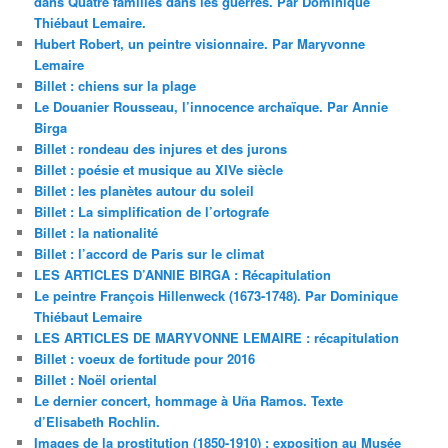
dans Quatre familles dans les guerres. Par Dominique
Thiébaut Lemaire.
Hubert Robert, un peintre visionnaire. Par Maryvonne
Lemaire
Billet : chiens sur la plage
Le Douanier Rousseau, l’innocence archaïque. Par Annie
Birga
Billet : rondeau des injures et des jurons
Billet : poésie et musique au XIVe siècle
Billet : les planètes autour du soleil
Billet : La simplification de l’ortografe
Billet : la nationalité
Billet : l’accord de Paris sur le climat
LES ARTICLES D’ANNIE BIRGA : Récapitulation
Le peintre François Hillenweck (1673-1748). Par Dominique
Thiébaut Lemaire
LES ARTICLES DE MARYVONNE LEMAIRE : récapitulation
Billet : voeux de fortitude pour 2016
Billet : Noël oriental
Le dernier concert, hommage à Uña Ramos. Texte
d’Elisabeth Rochlin.
Images de la prostitution (1850-1910) : exposition au Musée