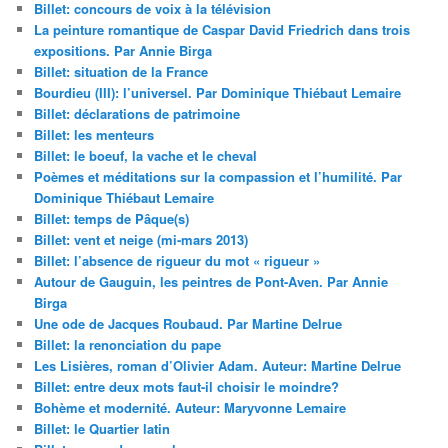
Billet: concours de voix à la télévision
La peinture romantique de Caspar David Friedrich dans trois
expositions. Par Annie Birga
Billet: situation de la France
Bourdieu (III): l’universel. Par Dominique Thiébaut Lemaire
Billet: déclarations de patrimoine
Billet: les menteurs
Billet: le boeuf, la vache et le cheval
Poèmes et méditations sur la compassion et l’humilité. Par
Dominique Thiébaut Lemaire
Billet: temps de Pâque(s)
Billet: vent et neige (mi-mars 2013)
Billet: l’absence de rigueur du mot « rigueur »
Autour de Gauguin, les peintres de Pont-Aven. Par Annie
Birga
Une ode de Jacques Roubaud. Par Martine Delrue
Billet: la renonciation du pape
Les Lisières, roman d’Olivier Adam. Auteur: Martine Delrue
Billet: entre deux mots faut-il choisir le moindre?
Bohème et modernité. Auteur: Maryvonne Lemaire
Billet: le Quartier latin