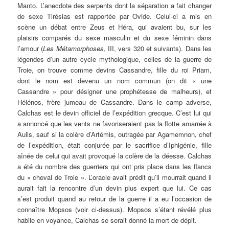
Manto. L’anecdote des serpents dont la séparation a fait changer
de sexe Tirésias est rapportée par Ovide. Celui-ci a mis en
scène un débat entre Zeus et Héra, qui avaient bu, sur les
plaisirs comparés du sexe masculin et du sexe féminin dans
l’amour (
Les Métamorphoses
, III, vers 320 et suivants). Dans les
légendes d’un autre cycle mythologique, celles de la guerre de
Troie, on trouve comme devins Cassandre, fille du roi Priam,
dont le nom est devenu un nom commun (on dit « une
Cassandre » pour désigner une prophétesse de malheurs), et
Hélénos, frère jumeau de Cassandre. Dans le camp adverse,
Calchas est le devin officiel de l’expédition grecque. C’est lui qui
a annoncé que les vents ne favoriseraient pas la flotte amarrée à
Aulis, sauf si la colère d’Artémis, outragée par Agamemnon, chef
de l’expédition, était conjurée par le sacrifice d’Iphigénie, fille
aînée de celui qui avait provoqué la colère de la déesse. Calchas
a été du nombre des guerriers qui ont pris place dans les flancs
du « cheval de Troie ». L’oracle avait prédit qu’il mourrait quand il
aurait fait la rencontre d’un devin plus expert que lui. Ce cas
s’est produit quand au retour de la guerre il a eu l’occasion de
connaître Mopsos (voir ci-dessus). Mopsos s’étant révélé plus
habile en voyance, Calchas se serait donné la mort de dépit.