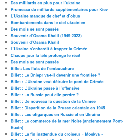
Des milliards en plus pour l’ukraine
Promesse de milliards supplémentaires pour Kiev
L’Ukraine manque de chef et d’obus
Bombardements dans le ciel ukrainien
Des mois se sont passés
Souvenir d’Osama Khalil (1949-2023)
Souvenir d’Osama Khalil
L’Ukraine s’enhardit à frapper la Crimée
Chaque jour la télé prolonge le récit
Des mois se sont passés
Billet: Les îlots de l’embouchure
Billet : Le Dniepr va-t-il devenir une frontière ?
Billet : L’Ukraine veut détruire le pont de Crimée
Billet : L’Ukraine passe à l’offensive
Billet : La Russie peut-elle perdre ?
Billet : De nouveau la question de la Crimée
Billet : Disparition de la Prusse orientale en 1945
Billet : Les oligarques en Russie et en Ukraine
Billet : Le commerce de la mer Noire (anciennement Pont-
Euxin)
Billet : La fin inattendue du croiseur « Moskva »