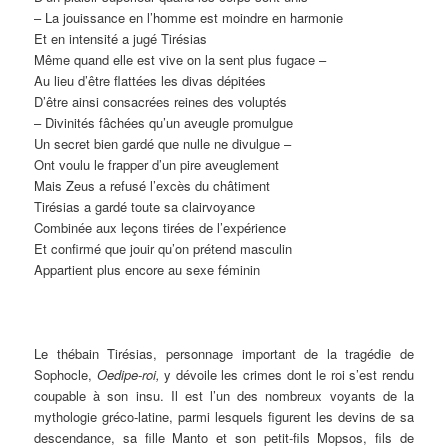
– La jouissance en l’homme est moindre en harmonie
Et en intensité a jugé Tirésias
Même quand elle est vive on la sent plus fugace –
Au lieu d’être flattées les divas dépitées
D’être ainsi consacrées reines des voluptés
– Divinités fâchées qu’un aveugle promulgue
Un secret bien gardé que nulle ne divulgue –
Ont voulu le frapper d’un pire aveuglement
Mais Zeus a refusé l’excès du châtiment
Tirésias a gardé toute sa clairvoyance
Combinée aux leçons tirées de l’expérience
Et confirmé que jouir qu’on prétend masculin
Appartient plus encore au sexe féminin
Le thébain Tirésias, personnage important de la tragédie de
Sophocle,
Oedipe-roi,
y dévoile les crimes dont le roi s’est rendu
coupable à son insu. Il est l’un des nombreux voyants de la
mythologie gréco-latine, parmi lesquels figurent les devins de sa
descendance, sa fille Manto et son petit-fils Mopsos, fils de