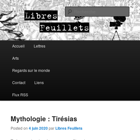
Lettres, arts, regards sur le monde
Rech
Libres Feuillets
Menu principal
Accueil
Lettres
Aller au contenu principal
Aller au contenu secondaire
Arts
Regards sur le monde
Contact
Liens
Flux RSS
Mythologie : Tirésias
Posted on
4 juin 2020
par
Libres Feuillets