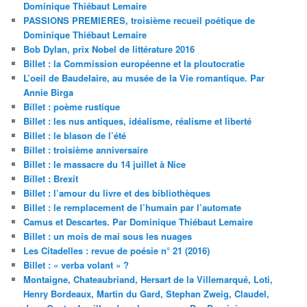
Dominique Thiébaut Lemaire
PASSIONS PREMIERES, troisième recueil poétique de
Dominique Thiébaut Lemaire
Bob Dylan, prix Nobel de littérature 2016
Billet : la Commission européenne et la ploutocratie
L’oeil de Baudelaire, au musée de la Vie romantique. Par
Annie Birga
Billet : poème rustique
Billet : les nus antiques, idéalisme, réalisme et liberté
Billet : le blason de l’été
Billet : troisième anniversaire
Billet : le massacre du 14 juillet à Nice
Billet : Brexit
Billet : l’amour du livre et des bibliothèques
Billet : le remplacement de l’humain par l’automate
Camus et Descartes. Par Dominique Thiébaut Lemaire
Billet : un mois de mai sous les nuages
Les Citadelles : revue de poésie n° 21 (2016)
Billet : « verba volant » ?
Montaigne, Chateaubriand, Hersart de la Villemarqué, Loti,
Henry Bordeaux, Martin du Gard, Stephan Zweig, Claudel,