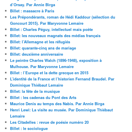
d’Orsay. Par Annie Birga
Billet : massacre à Paris
Les Prépondérants, roman de Hédi Kaddour (sélection du
Goncourt 2015). Par Maryvonne Lemaire
Billet : Charles Péguy, intellectuel mais poète
Billet: les nouveaux magnats des médias français
Billet: l’Allemagne et les réfugiés
Billet: quarante-cinq ans de mariage
Billet: deuxième anniversaire
Le peintre Charles Walch (1896-1948), exposition à
Mulhouse. Par Maryvonne Lemaire
Billet : l’Europe et la dette grecque en 2015
L’identité de la France et l’historien Fernand Braudel. Par
Dominique Thiébaut Lemaire
Billet: la fête de la musique
Billet : les cadenas du Pont des Arts
Maurice Denis au temps des Nabis. Par Annie Birga
Henri Lewi: La visite au musée. Par Dominique Thiébaut
Lemaire
Les Citadelles : revue de poésie numéro 20
Billet : le sociologue