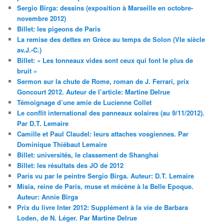
Sergio Birga: dessins (exposition à Marseille en octobre-
novembre 2012)
Billet: les pigeons de Paris
La remise des dettes en Grèce au temps de Solon (VIe siècle
av.J.-C.)
Billet: « Les tonneaux vides sont ceux qui font le plus de
bruit »
Sermon sur la chute de Rome, roman de J. Ferrari, prix
Goncourt 2012. Auteur de l’article: Martine Delrue
Témoignage d’une amie de Lucienne Collet
Le conflit international des panneaux solaires (au 9/11/2012).
Par D.T. Lemaire
Camille et Paul Claudel: leurs attaches vosgiennes. Par
Dominique Thiébaut Lemaire
Billet: universités, le classement de Shanghai
Billet: les résultats des JO de 2012
Paris vu par le peintre Sergio Birga. Auteur: D.T. Lemaire
Misia, reine de Paris, muse et mécène à la Belle Epoque.
Auteur: Annie Birga
Prix du livre Inter 2012: Supplément à la vie de Barbara
Loden, de N. Léger. Par Martine Delrue