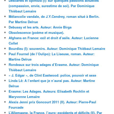
Descartes et Spinoza (I): sur quelques passions actuelles
(compassion, envie, surestime de soi). Par Dominique
Thiébaut Lemaire
Mélancolie vandale, de J.Y.Cendrey, roman situé à Berlin.
Par Martine Delrue
Debussy et les arts. Auteur: Annie Birga
Obsolescence (poème et musique).
Afghans en France: exil et droit d’asile. Auteur: Lucienne
Collet
Bourdieu (I): souvenirs. Auteur: Dominique Thiébaut Lemaire
Paul Fournel (de l’Oulipo): La Liseuse, roman. Auteur:
Martine Delrue
Rondeaux sur trois adages d’Erasme. Auteur: Dominique
Thiébaut Lemaire
« J. Edgar », de Clint Eastwood: police, pouvoir et sexe
Linda Lê: A l’enfant que je n’aurai pas. Auteur: Martine
Delrue
Erasme: Les Adages. Auteurs: Elisabeth Rochlin et
Maryvonne Lemaire
Alexis Jenni prix Goncourt 2011 (II). Auteur: Pierre-Paul
Fourcade
L’Allemagne, la France, l’euro: excédents et déficits (II). Par