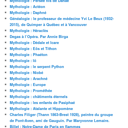
Mythologie : Persée fils de Danaé
Mythologie : Actéon
Mythologie : Daphné
Généalogie : le professeur de médecine Yvi Le Beux (1932-
2015), de Quimper à Québec et à Vancouver
Mythologie : Héraclès
Degas à l’Opéra. Par Annie Birga
Mythologie : Dédale et Icare
Mythologie : Eôs et Tithon
Mythologie : Phaéton
Mythologie : Iô
Mythologie : le serpent Python
Mythologie : Niobé
Mythologie : Arachné
Mythologie : Europe
Mythologie : Prométhée
Mythologie : châtiments éternels
Mythologie : les enfants de Pasiphaé
Mythologie : Atalante et Hippomène
Charles Filiger (Thann 1863-Brest 1928), peintre du groupe
de Pont-Aven, ami de Gauguin. Par Maryvonne Lemaire.
Billet : Notre-Dame de Paris en flammes