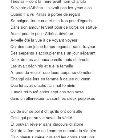
Tirésias – dont la mère avait nom Chariclo
Suivante d’Athéna – n’avait pas les yeux clos
Quand il a vu Pallas à portée de regard
Se baigner toute nue et mis trop peu d’égards
Dans son amour fervent pour ce corps de statue
Aussi pour le punir Athéna dévêtue
A-t-elle ôté la vue à ce voyant voyeur
Qui dès son jeune temps regardait sans frayeur
Des serpents s’accoupler mais un jour séparant
Deux de ces animaux pareils mais différents
Les avait déchirés et tué la femelle
A force de vouloir que leurs corps se démêlent
Changé dès lors en femme à cause du venin
Que lui avait craché l’animal féminin
Il avait retrouvé après sept ans son sexe
dans un aller-retour laissant les dieux perplexes
Ovide sur ce point dit qu’ils ont consulté
Celui qui par sa vie savait la vérité
Et pouvait révéler sans discours dilatoire
Qui de la femme ou l’homme emporte la victoire
D’un plaisir supérieur quand les corps sont unis