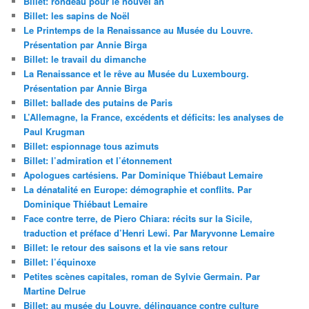
Billet: rondeau pour le nouvel an
Billet: les sapins de Noël
Le Printemps de la Renaissance au Musée du Louvre.
Présentation par Annie Birga
Billet: le travail du dimanche
La Renaissance et le rêve au Musée du Luxembourg.
Présentation par Annie Birga
Billet: ballade des putains de Paris
L’Allemagne, la France, excédents et déficits: les analyses de
Paul Krugman
Billet: espionnage tous azimuts
Billet: l’admiration et l’étonnement
Apologues cartésiens. Par Dominique Thiébaut Lemaire
La dénatalité en Europe: démographie et conflits. Par
Dominique Thiébaut Lemaire
Face contre terre, de Piero Chiara: récits sur la Sicile,
traduction et préface d’Henri Lewi. Par Maryvonne Lemaire
Billet: le retour des saisons et la vie sans retour
Billet: l’équinoxe
Petites scènes capitales, roman de Sylvie Germain. Par
Martine Delrue
Billet: au musée du Louvre, délinquance contre culture