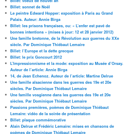
Billet: voeux de nouvel an
Billet: sonnet de Noël
Le peintre Edward Hopper: exposition à Paris au Grand
Palais. Auteur: Annie Birga
Billet: les prisons françaises, ou: « L’enfer est pavé de
bonnes intentions » (mises à jour: 12 et 28 janvier 2012)
Une famille bretonne, de la Révolution aux guerres du XXe
siècle. Par Dominique Thiébaut Lemaire
Billet: l’Europe et la dette grecque
Billet: le prix Goncourt 2012
L’Impressionnisme et la mode: exposition au Musée d’Orsay.
Auteur de l’article: Annie Birga
14, de Jean Echenoz. Auteur de l’article: Martine Delrue
Une famille alsacienne dans les guerres des 19e et 20e
siècles. Par Dominique Thiébaut Lemaire
Une famille vosgienne dans les guerres des 19e et 20e
siècles. Par Dominique Thiébaut Lemaire
Passions premières, poèmes de Dominique Thiébaut
Lemaire: vidéo de la soirée de présentation
Billet: plaque commémorative
Alain Delrue et Frédéric Lemaire: mises en chansons de
poèmes de Dominique Thiébaut Lemaire