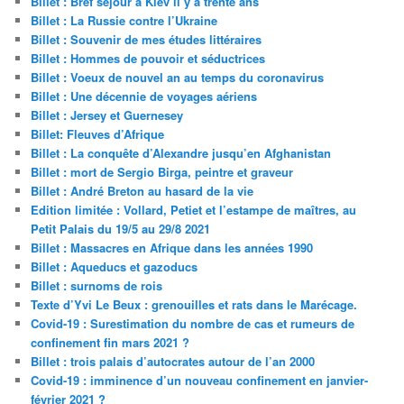
Billet : Bref séjour à Kiev il y a trente ans
Billet : La Russie contre l’Ukraine
Billet : Souvenir de mes études littéraires
Billet : Hommes de pouvoir et séductrices
Billet : Voeux de nouvel an au temps du coronavirus
Billet : Une décennie de voyages aériens
Billet : Jersey et Guernesey
Billet: Fleuves d’Afrique
Billet : La conquête d’Alexandre jusqu’en Afghanistan
Billet : mort de Sergio Birga, peintre et graveur
Billet : André Breton au hasard de la vie
Edition limitée : Vollard, Petiet et l’estampe de maîtres, au
Petit Palais du 19/5 au 29/8 2021
Billet : Massacres en Afrique dans les années 1990
Billet : Aqueducs et gazoducs
Billet : surnoms de rois
Texte d’Yvi Le Beux : grenouilles et rats dans le Marécage.
Covid-19 : Surestimation du nombre de cas et rumeurs de
confinement fin mars 2021 ?
Billet : trois palais d’autocrates autour de l’an 2000
Covid-19 : imminence d’un nouveau confinement en janvier-
février 2021 ?