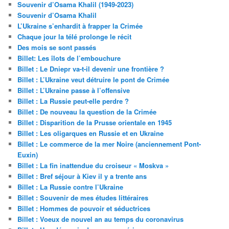
Souvenir d’Osama Khalil (1949-2023)
Souvenir d’Osama Khalil
L’Ukraine s’enhardit à frapper la Crimée
Chaque jour la télé prolonge le récit
Des mois se sont passés
Billet: Les îlots de l’embouchure
Billet : Le Dniepr va-t-il devenir une frontière ?
Billet : L’Ukraine veut détruire le pont de Crimée
Billet : L’Ukraine passe à l’offensive
Billet : La Russie peut-elle perdre ?
Billet : De nouveau la question de la Crimée
Billet : Disparition de la Prusse orientale en 1945
Billet : Les oligarques en Russie et en Ukraine
Billet : Le commerce de la mer Noire (anciennement Pont-
Euxin)
Billet : La fin inattendue du croiseur « Moskva »
Billet : Bref séjour à Kiev il y a trente ans
Billet : La Russie contre l’Ukraine
Billet : Souvenir de mes études littéraires
Billet : Hommes de pouvoir et séductrices
Billet : Voeux de nouvel an au temps du coronavirus