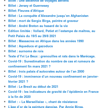
Billet : Une décennie de voyages aériens
Billet : Jersey et Guernesey
Billet: Fleuves d’Afrique
Billet : La conquête d’Alexandre jusqu’en Afghanistan
Billet : mort de Sergio Birga, peintre et graveur
Billet : André Breton au hasard de la vie
Edition limitée : Vollard, Petiet et l’estampe de maîtres, au
Petit Palais du 19/5 au 29/8 2021
Billet : Massacres en Afrique dans les années 1990
Billet : Aqueducs et gazoducs
Billet : surnoms de rois
Texte d’Yvi Le Beux : grenouilles et rats dans le Marécage.
Covid-19 : Surestimation du nombre de cas et rumeurs de
confinement fin mars 2021 ?
Billet : trois palais d’autocrates autour de l’an 2000
Covid-19 : imminence d’un nouveau confinement en janvier-
février 2021 ?
Billet : Le Brexit au début de 2021
Covid-19 : les indicateurs de gravité de l’épidémie en France
à la fin de 2020
Billet : « La Marseillaise », chant de résistance
L’âge d’or de la peinture danoise. Par Annie Birga.