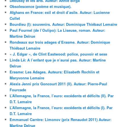
Debussy et les arts. Auteur: Annie Birga
Obsolescence (poème et musique).
Afghans en France: exil et droit d’asile. Auteur: Lucienne
Collet
Bourdieu (I): souvenirs. Auteur: Dominique Thiébaut Lemaire
Paul Fournel (de l’Oulipo): La Liseuse, roman. Auteur:
Martine Delrue
Rondeaux sur trois adages d’Erasme. Auteur: Dominique
Thiébaut Lemaire
« J. Edgar », de Clint Eastwood: police, pouvoir et sexe
Linda Lê: A l’enfant que je n’aurai pas. Auteur: Martine
Delrue
Erasme: Les Adages. Auteurs: Elisabeth Rochlin et
Maryvonne Lemaire
Alexis Jenni prix Goncourt 2011 (II). Auteur: Pierre-Paul
Fourcade
L’Allemagne, la France, l’euro: excédents et déficits (II). Par
D.T. Lemaire
L’Allemagne, la France, l’euro: excédents et déficits (I). Par
D.T. Lemaire
Emmanuel Carrère: Limonov (prix Renaudot 2011) Auteur:
Martine Delrue