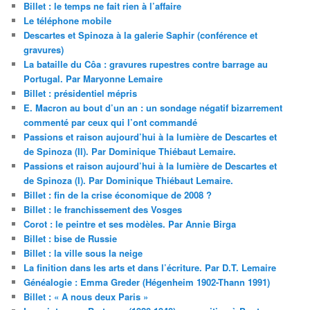
Billet : le temps ne fait rien à l’affaire
Le téléphone mobile
Descartes et Spinoza à la galerie Saphir (conférence et
gravures)
La bataille du Côa : gravures rupestres contre barrage au
Portugal. Par Maryonne Lemaire
Billet : présidentiel mépris
E. Macron au bout d’un an : un sondage négatif bizarrement
commenté par ceux qui l’ont commandé
Passions et raison aujourd’hui à la lumière de Descartes et
de Spinoza (II). Par Dominique Thiébaut Lemaire.
Passions et raison aujourd’hui à la lumière de Descartes et
de Spinoza (I). Par Dominique Thiébaut Lemaire.
Billet : fin de la crise économique de 2008 ?
Billet : le franchissement des Vosges
Corot : le peintre et ses modèles. Par Annie Birga
Billet : bise de Russie
Billet : la ville sous la neige
La finition dans les arts et dans l’écriture. Par D.T. Lemaire
Généalogie : Emma Greder (Hégenheim 1902-Thann 1991)
Billet : « A nous deux Paris »