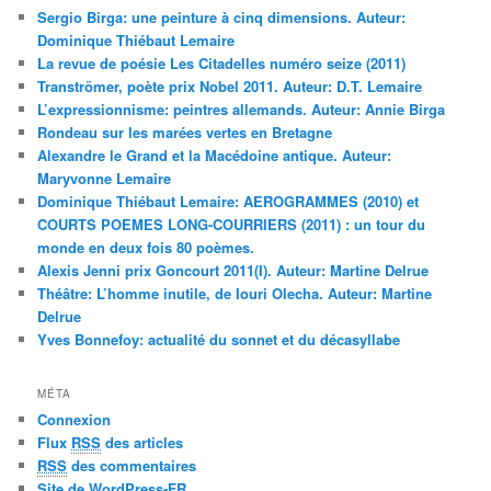
Sergio Birga: une peinture à cinq dimensions. Auteur:
Dominique Thiébaut Lemaire
La revue de poésie Les Citadelles numéro seize (2011)
Tranströmer, poète prix Nobel 2011. Auteur: D.T. Lemaire
L’expressionnisme: peintres allemands. Auteur: Annie Birga
Rondeau sur les marées vertes en Bretagne
Alexandre le Grand et la Macédoine antique. Auteur:
Maryvonne Lemaire
Dominique Thiébaut Lemaire: AEROGRAMMES (2010) et
COURTS POEMES LONG-COURRIERS (2011) : un tour du
monde en deux fois 80 poèmes.
Alexis Jenni prix Goncourt 2011(I). Auteur: Martine Delrue
Théâtre: L’homme inutile, de Iouri Olecha. Auteur: Martine
Delrue
Yves Bonnefoy: actualité du sonnet et du décasyllabe
MÉTA
Connexion
Flux
RSS
des articles
RSS
des commentaires
Site de WordPress-FR