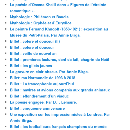
La poésie d’Osama Khalil dans « Figures de l’étreinte
romantique ».
Mythologie : Philémon et Baucis
Mythologie : Orphée et d’Eurydice
Le peintre Fernand Khnopff (1858-1921) : exposition au
Musée du Petit-Palais. Par Annie Birga.
Billet : colère et douceur (II)
Billet : colère et douceur
Billet : veille de nouvel an
Billet : premières lectures, dent de lait, chagrin de Noël
Billet : les gilets jaunes
La gravure en clair-obscur. Par Annie Birga.
Billet: ma Normandie de 1993 à 2018
Billet : La francophonie aujourd’hui
Billet : navires et avions comparés aux grands animaux
Billet : effondrement d’un viaduc
La poésie engagée. Par D.T. Lemaire.
Billet : cinquième anniversaire
Une exposition sur les impressionnistes à Londres. Par
Annie Birga.
Billet : les footballeurs français champions du monde