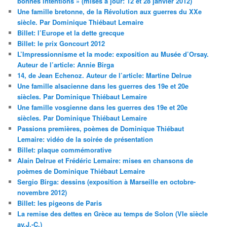
bonnes intentions » (mises à jour: 12 et 28 janvier 2012)
Une famille bretonne, de la Révolution aux guerres du XXe
siècle. Par Dominique Thiébaut Lemaire
Billet: l’Europe et la dette grecque
Billet: le prix Goncourt 2012
L’Impressionnisme et la mode: exposition au Musée d’Orsay.
Auteur de l’article: Annie Birga
14, de Jean Echenoz. Auteur de l’article: Martine Delrue
Une famille alsacienne dans les guerres des 19e et 20e
siècles. Par Dominique Thiébaut Lemaire
Une famille vosgienne dans les guerres des 19e et 20e
siècles. Par Dominique Thiébaut Lemaire
Passions premières, poèmes de Dominique Thiébaut
Lemaire: vidéo de la soirée de présentation
Billet: plaque commémorative
Alain Delrue et Frédéric Lemaire: mises en chansons de
poèmes de Dominique Thiébaut Lemaire
Sergio Birga: dessins (exposition à Marseille en octobre-
novembre 2012)
Billet: les pigeons de Paris
La remise des dettes en Grèce au temps de Solon (VIe siècle
av.J.-C.)