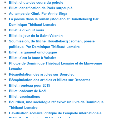
Billet: chute des cours du pétrole
Billet: densification de Paris surpeuplé
Au temps de Klimt. Par Annie Birga
La poésie dans le roman (Modiano et Houellebecq).Par
Dominique Thiébaut Lemaire
Billet: à dix-huit mois
Billet: le jour de la Saint-Valentin
Soumission, de Michel Houellebecq : roman, poésie,
politique. Par Dominique Thiébaut Lemaire
Billet : argument ontologique
Billet: c’est la faute à Voltaire
Photos de Dominique Thiébaut Lemaire et de Maryvonne
Lemaire
Récapitulation des articles sur Bourdieu
Récapitulation des articles et billets sur Descartes
Billet: rondeau pour 2015
Billet: cadeaux de Noël
Billet: vaccinations
Bourdieu, une sociologie réflexive: un livre de Dominique
Thiébaut Lemaire
L’évaluation scolaire: critique de l’enquête internationale