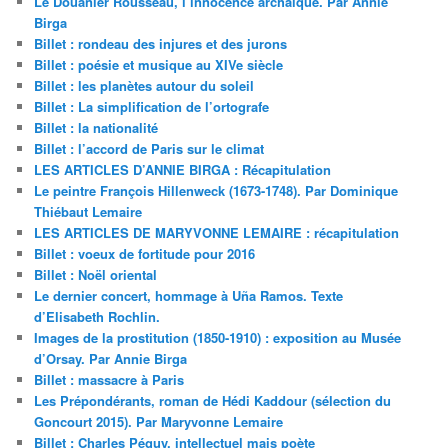
Le Douanier Rousseau, l’innocence archaïque. Par Annie
Birga
Billet : rondeau des injures et des jurons
Billet : poésie et musique au XIVe siècle
Billet : les planètes autour du soleil
Billet : La simplification de l’ortografe
Billet : la nationalité
Billet : l’accord de Paris sur le climat
LES ARTICLES D’ANNIE BIRGA : Récapitulation
Le peintre François Hillenweck (1673-1748). Par Dominique
Thiébaut Lemaire
LES ARTICLES DE MARYVONNE LEMAIRE : récapitulation
Billet : voeux de fortitude pour 2016
Billet : Noël oriental
Le dernier concert, hommage à Uña Ramos. Texte
d’Elisabeth Rochlin.
Images de la prostitution (1850-1910) : exposition au Musée
d’Orsay. Par Annie Birga
Billet : massacre à Paris
Les Prépondérants, roman de Hédi Kaddour (sélection du
Goncourt 2015). Par Maryvonne Lemaire
Billet : Charles Péguy, intellectuel mais poète