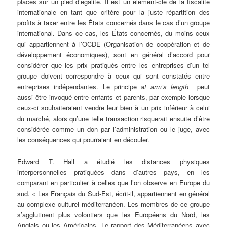
placés sur un pied d’égalité. Il est un élément-clé de la fiscalité
internationale en tant que critère pour la juste répartition des
profits à taxer entre les États concernés dans le cas d’un groupe
international. Dans ce cas, les États concernés, du moins ceux
qui appartiennent à l’OCDE (Organisation de coopération et de
développement économiques), sont en général d’accord pour
considérer que les prix pratiqués entre les entreprises d’un tel
groupe doivent correspondre à ceux qui sont constatés entre
entreprises indépendantes. Le principe
at arm’s length
peut
aussi être invoqué entre enfants et parents, par exemple lorsque
ceux-ci souhaiteraient vendre leur bien à un prix inférieur à celui
du marché, alors qu’une telle transaction risquerait ensuite d’être
considérée comme un don par l’administration ou le juge, avec
les conséquences qui pourraient en découler.
Edward T. Hall a étudié les distances physiques
interpersonnelles pratiquées dans d’autres pays, en les
comparant en particulier à celles que l’on observe en Europe du
sud. « Les Français du Sud-Est, écrit-il, appartiennent en général
au complexe culturel méditerranéen. Les membres de ce groupe
s’agglutinent plus volontiers que les Européens du Nord, les
Anglais ou les Américains. Le rapport des Méditerranéens avec