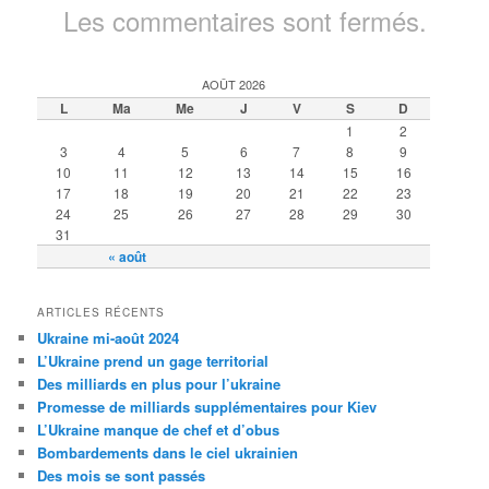
Les commentaires sont fermés.
AOÛT 2026
L
Ma
Me
J
V
S
D
1
2
3
4
5
6
7
8
9
10
11
12
13
14
15
16
17
18
19
20
21
22
23
24
25
26
27
28
29
30
31
« août
ARTICLES RÉCENTS
Ukraine mi-août 2024
L’Ukraine prend un gage territorial
Des milliards en plus pour l’ukraine
Promesse de milliards supplémentaires pour Kiev
L’Ukraine manque de chef et d’obus
Bombardements dans le ciel ukrainien
Des mois se sont passés