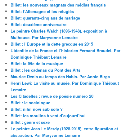
Billet: les nouveaux magnats des médias français
Billet: l’Allemagne et les réfugiés
Billet: quarante-cinq ans de mariage
Billet: deuxième anniversaire
Le peintre Charles Walch (1896-1948), exposition à
Mulhouse. Par Maryvonne Lemaire
Billet : l’Europe et la dette grecque en 2015
L’identité de la France et l’historien Fernand Braudel. Par
Dominique Thiébaut Lemaire
Billet: la fête de la musique
Billet : les cadenas du Pont des Arts
Maurice Denis au temps des Nabis. Par Annie Birga
Henri Lewi: La visite au musée. Par Dominique Thiébaut
Lemaire
Les Citadelles : revue de poésie numéro 20
Billet : le sociologue
Billet: nihil novi sub sole ?
Billet: les moulins à vent d’aujourd’hui
Billet : genre et sexe
Le peintre Jean Le Merdy (1928-2015), entre figuration et
abstraction. Par Maryvonne Lemaire