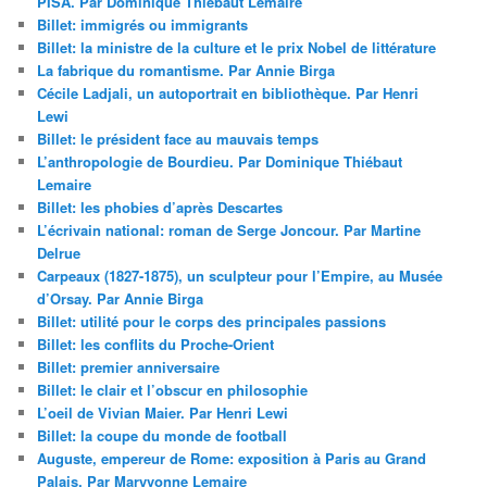
PISA. Par Dominique Thiébaut Lemaire
Billet: immigrés ou immigrants
Billet: la ministre de la culture et le prix Nobel de littérature
La fabrique du romantisme. Par Annie Birga
Cécile Ladjali, un autoportrait en bibliothèque. Par Henri
Lewi
Billet: le président face au mauvais temps
L’anthropologie de Bourdieu. Par Dominique Thiébaut
Lemaire
Billet: les phobies d’après Descartes
L’écrivain national: roman de Serge Joncour. Par Martine
Delrue
Carpeaux (1827-1875), un sculpteur pour l’Empire, au Musée
d’Orsay. Par Annie Birga
Billet: utilité pour le corps des principales passions
Billet: les conflits du Proche-Orient
Billet: premier anniversaire
Billet: le clair et l’obscur en philosophie
L’oeil de Vivian Maier. Par Henri Lewi
Billet: la coupe du monde de football
Auguste, empereur de Rome: exposition à Paris au Grand
Palais. Par Maryvonne Lemaire