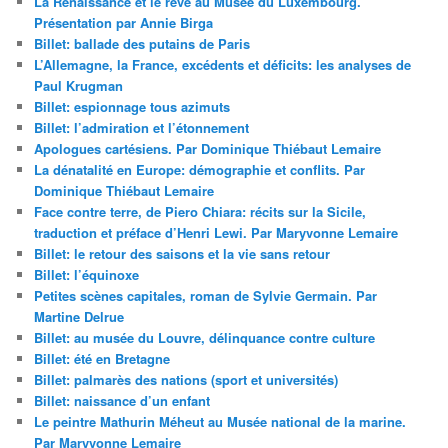
La Renaissance et le rêve au Musée du Luxembourg.
Présentation par Annie Birga
Billet: ballade des putains de Paris
L’Allemagne, la France, excédents et déficits: les analyses de
Paul Krugman
Billet: espionnage tous azimuts
Billet: l’admiration et l’étonnement
Apologues cartésiens. Par Dominique Thiébaut Lemaire
La dénatalité en Europe: démographie et conflits. Par
Dominique Thiébaut Lemaire
Face contre terre, de Piero Chiara: récits sur la Sicile,
traduction et préface d’Henri Lewi. Par Maryvonne Lemaire
Billet: le retour des saisons et la vie sans retour
Billet: l’équinoxe
Petites scènes capitales, roman de Sylvie Germain. Par
Martine Delrue
Billet: au musée du Louvre, délinquance contre culture
Billet: été en Bretagne
Billet: palmarès des nations (sport et universités)
Billet: naissance d’un enfant
Le peintre Mathurin Méheut au Musée national de la marine.
Par Maryvonne Lemaire