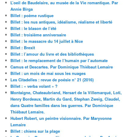
L’oeil de Baudelaire, au musée de la Vie romantique. Par
Annie Birga
Billet : poème rustique
Billet : les nus antiques, idéalisme, réalisme et liberté
Billet : le blason de l’été
Billet : troisième anniversaire
Billet : le massacre du 14 juillet à Nice
Billet : Brexit
Billet : l’amour du livre et des bibliothèques
Billet : le remplacement de l’humain par l’automate
Camus et Descartes. Par Dominique Thiébaut Lemaire
Billet : un mois de mai sous les nuages
Les Citadelles : revue de poésie n° 21 (2016)
Billet : « verba volant » ?
Montaigne, Chateaubriand, Hersart de la Villemarqué, Loti,
Henry Bordeaux, Martin du Gard, Stephan Zweig, Claudel,
dans Quatre familles dans les guerres. Par Dominique
Thiébaut Lemaire.
Hubert Robert, un peintre visionnaire. Par Maryvonne
Lemaire
Billet : chiens sur la plage