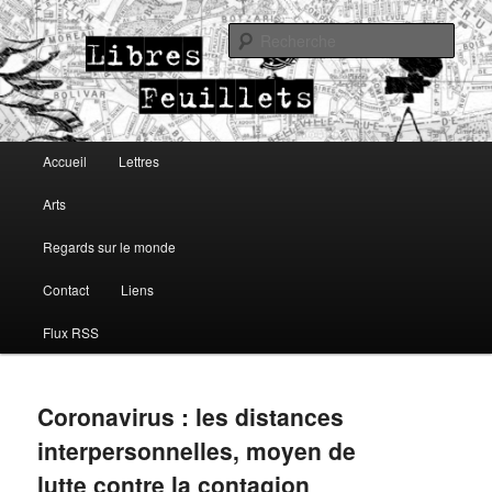
Lettres, arts, regards sur le monde
Rech
Libres Feuillets
Menu principal
Accueil
Lettres
Aller au contenu principal
Aller au contenu secondaire
Arts
Regards sur le monde
Contact
Liens
Flux RSS
Coronavirus : les distances
interpersonnelles, moyen de
lutte contre la contagion