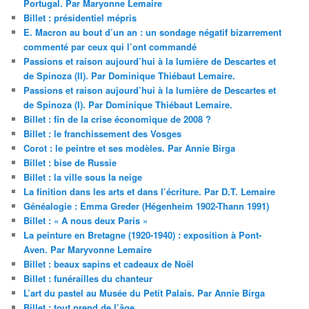
Portugal. Par Maryonne Lemaire
Billet : présidentiel mépris
E. Macron au bout d’un an : un sondage négatif bizarrement
commenté par ceux qui l’ont commandé
Passions et raison aujourd’hui à la lumière de Descartes et
de Spinoza (II). Par Dominique Thiébaut Lemaire.
Passions et raison aujourd’hui à la lumière de Descartes et
de Spinoza (I). Par Dominique Thiébaut Lemaire.
Billet : fin de la crise économique de 2008 ?
Billet : le franchissement des Vosges
Corot : le peintre et ses modèles. Par Annie Birga
Billet : bise de Russie
Billet : la ville sous la neige
La finition dans les arts et dans l’écriture. Par D.T. Lemaire
Généalogie : Emma Greder (Hégenheim 1902-Thann 1991)
Billet : « A nous deux Paris »
La peinture en Bretagne (1920-1940) : exposition à Pont-
Aven. Par Maryvonne Lemaire
Billet : beaux sapins et cadeaux de Noël
Billet : funérailles du chanteur
L’art du pastel au Musée du Petit Palais. Par Annie Birga
Billet : tout prend de l’âge