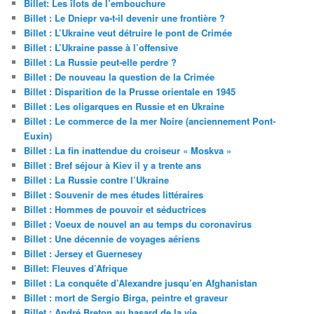
Billet: Les îlots de l’embouchure
Billet : Le Dniepr va-t-il devenir une frontière ?
Billet : L’Ukraine veut détruire le pont de Crimée
Billet : L’Ukraine passe à l’offensive
Billet : La Russie peut-elle perdre ?
Billet : De nouveau la question de la Crimée
Billet : Disparition de la Prusse orientale en 1945
Billet : Les oligarques en Russie et en Ukraine
Billet : Le commerce de la mer Noire (anciennement Pont-
Euxin)
Billet : La fin inattendue du croiseur « Moskva »
Billet : Bref séjour à Kiev il y a trente ans
Billet : La Russie contre l’Ukraine
Billet : Souvenir de mes études littéraires
Billet : Hommes de pouvoir et séductrices
Billet : Voeux de nouvel an au temps du coronavirus
Billet : Une décennie de voyages aériens
Billet : Jersey et Guernesey
Billet: Fleuves d’Afrique
Billet : La conquête d’Alexandre jusqu’en Afghanistan
Billet : mort de Sergio Birga, peintre et graveur
Billet : André Breton au hasard de la vie