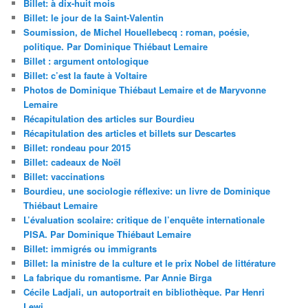
Billet: à dix-huit mois
Billet: le jour de la Saint-Valentin
Soumission, de Michel Houellebecq : roman, poésie,
politique. Par Dominique Thiébaut Lemaire
Billet : argument ontologique
Billet: c’est la faute à Voltaire
Photos de Dominique Thiébaut Lemaire et de Maryvonne
Lemaire
Récapitulation des articles sur Bourdieu
Récapitulation des articles et billets sur Descartes
Billet: rondeau pour 2015
Billet: cadeaux de Noël
Billet: vaccinations
Bourdieu, une sociologie réflexive: un livre de Dominique
Thiébaut Lemaire
L’évaluation scolaire: critique de l’enquête internationale
PISA. Par Dominique Thiébaut Lemaire
Billet: immigrés ou immigrants
Billet: la ministre de la culture et le prix Nobel de littérature
La fabrique du romantisme. Par Annie Birga
Cécile Ladjali, un autoportrait en bibliothèque. Par Henri
Lewi