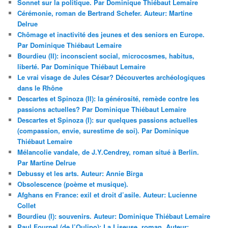
Sonnet sur la politique. Par Dominique Thiébaut Lemaire
Cérémonie, roman de Bertrand Schefer. Auteur: Martine
Delrue
Chômage et inactivité des jeunes et des seniors en Europe.
Par Dominique Thiébaut Lemaire
Bourdieu (II): inconscient social, microcosmes, habitus,
liberté. Par Dominique Thiébaut Lemaire
Le vrai visage de Jules César? Découvertes archéologiques
dans le Rhône
Descartes et Spinoza (II): la générosité, remède contre les
passions actuelles? Par Dominique Thiébaut Lemaire
Descartes et Spinoza (I): sur quelques passions actuelles
(compassion, envie, surestime de soi). Par Dominique
Thiébaut Lemaire
Mélancolie vandale, de J.Y.Cendrey, roman situé à Berlin.
Par Martine Delrue
Debussy et les arts. Auteur: Annie Birga
Obsolescence (poème et musique).
Afghans en France: exil et droit d’asile. Auteur: Lucienne
Collet
Bourdieu (I): souvenirs. Auteur: Dominique Thiébaut Lemaire
Paul Fournel (de l’Oulipo): La Liseuse, roman. Auteur: