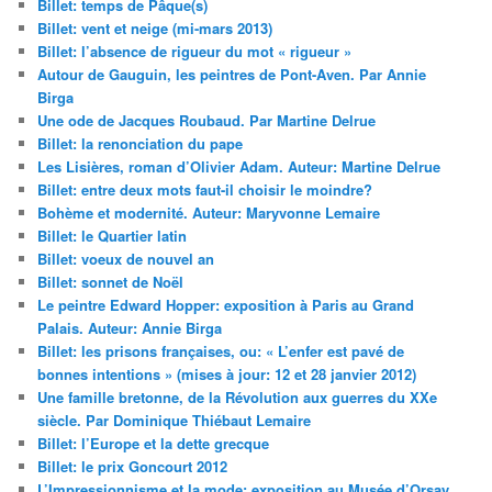
Billet: temps de Pâque(s)
Billet: vent et neige (mi-mars 2013)
Billet: l’absence de rigueur du mot « rigueur »
Autour de Gauguin, les peintres de Pont-Aven. Par Annie
Birga
Une ode de Jacques Roubaud. Par Martine Delrue
Billet: la renonciation du pape
Les Lisières, roman d’Olivier Adam. Auteur: Martine Delrue
Billet: entre deux mots faut-il choisir le moindre?
Bohème et modernité. Auteur: Maryvonne Lemaire
Billet: le Quartier latin
Billet: voeux de nouvel an
Billet: sonnet de Noël
Le peintre Edward Hopper: exposition à Paris au Grand
Palais. Auteur: Annie Birga
Billet: les prisons françaises, ou: « L’enfer est pavé de
bonnes intentions » (mises à jour: 12 et 28 janvier 2012)
Une famille bretonne, de la Révolution aux guerres du XXe
siècle. Par Dominique Thiébaut Lemaire
Billet: l’Europe et la dette grecque
Billet: le prix Goncourt 2012
L’Impressionnisme et la mode: exposition au Musée d’Orsay.