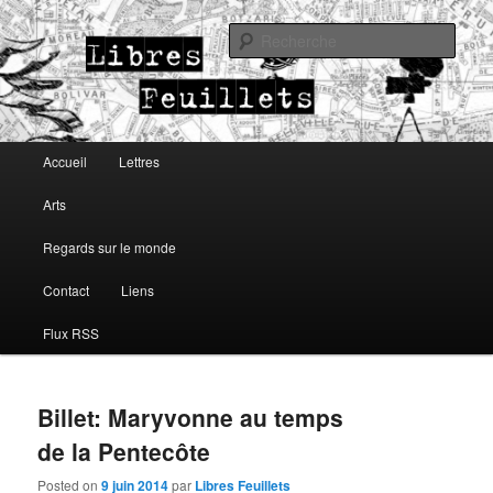
Lettres, arts, regards sur le monde
Rech
Libres Feuillets
Menu principal
Accueil
Lettres
Aller au contenu principal
Aller au contenu secondaire
Arts
Regards sur le monde
Contact
Liens
Flux RSS
Billet: Maryvonne au temps
de la Pentecôte
Posted on
9 juin 2014
par
Libres Feuillets