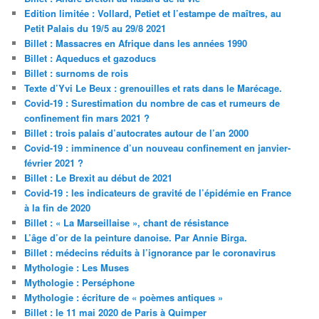
Edition limitée : Vollard, Petiet et l’estampe de maîtres, au
Petit Palais du 19/5 au 29/8 2021
Billet : Massacres en Afrique dans les années 1990
Billet : Aqueducs et gazoducs
Billet : surnoms de rois
Texte d’Yvi Le Beux : grenouilles et rats dans le Marécage.
Covid-19 : Surestimation du nombre de cas et rumeurs de
confinement fin mars 2021 ?
Billet : trois palais d’autocrates autour de l’an 2000
Covid-19 : imminence d’un nouveau confinement en janvier-
février 2021 ?
Billet : Le Brexit au début de 2021
Covid-19 : les indicateurs de gravité de l’épidémie en France
à la fin de 2020
Billet : « La Marseillaise », chant de résistance
L’âge d’or de la peinture danoise. Par Annie Birga.
Billet : médecins réduits à l’ignorance par le coronavirus
Mythologie : Les Muses
Mythologie : Perséphone
Mythologie : écriture de « poèmes antiques »
Billet : le 11 mai 2020 de Paris à Quimper