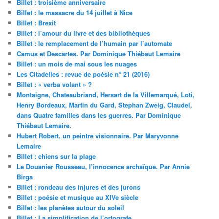
Billet : troisième anniversaire
Billet : le massacre du 14 juillet à Nice
Billet : Brexit
Billet : l’amour du livre et des bibliothèques
Billet : le remplacement de l’humain par l’automate
Camus et Descartes. Par Dominique Thiébaut Lemaire
Billet : un mois de mai sous les nuages
Les Citadelles : revue de poésie n° 21 (2016)
Billet : « verba volant » ?
Montaigne, Chateaubriand, Hersart de la Villemarqué, Loti,
Henry Bordeaux, Martin du Gard, Stephan Zweig, Claudel,
dans Quatre familles dans les guerres. Par Dominique
Thiébaut Lemaire.
Hubert Robert, un peintre visionnaire. Par Maryvonne
Lemaire
Billet : chiens sur la plage
Le Douanier Rousseau, l’innocence archaïque. Par Annie
Birga
Billet : rondeau des injures et des jurons
Billet : poésie et musique au XIVe siècle
Billet : les planètes autour du soleil
Billet : La simplification de l’ortografe