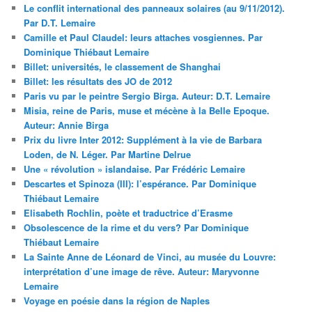
Le conflit international des panneaux solaires (au 9/11/2012).
Par D.T. Lemaire
Camille et Paul Claudel: leurs attaches vosgiennes. Par
Dominique Thiébaut Lemaire
Billet: universités, le classement de Shanghai
Billet: les résultats des JO de 2012
Paris vu par le peintre Sergio Birga. Auteur: D.T. Lemaire
Misia, reine de Paris, muse et mécène à la Belle Epoque.
Auteur: Annie Birga
Prix du livre Inter 2012: Supplément à la vie de Barbara
Loden, de N. Léger. Par Martine Delrue
Une « révolution » islandaise. Par Frédéric Lemaire
Descartes et Spinoza (III): l’espérance. Par Dominique
Thiébaut Lemaire
Elisabeth Rochlin, poète et traductrice d’Erasme
Obsolescence de la rime et du vers? Par Dominique
Thiébaut Lemaire
La Sainte Anne de Léonard de Vinci, au musée du Louvre:
interprétation d’une image de rêve. Auteur: Maryvonne
Lemaire
Voyage en poésie dans la région de Naples