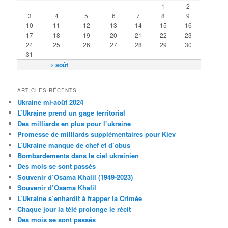
1
2
3
4
5
6
7
8
9
10
11
12
13
14
15
16
17
18
19
20
21
22
23
24
25
26
27
28
29
30
31
« août
ARTICLES RÉCENTS
Ukraine mi-août 2024
L’Ukraine prend un gage territorial
Des milliards en plus pour l’ukraine
Promesse de milliards supplémentaires pour Kiev
L’Ukraine manque de chef et d’obus
Bombardements dans le ciel ukrainien
Des mois se sont passés
Souvenir d’Osama Khalil (1949-2023)
Souvenir d’Osama Khalil
L’Ukraine s’enhardit à frapper la Crimée
Chaque jour la télé prolonge le récit
Des mois se sont passés