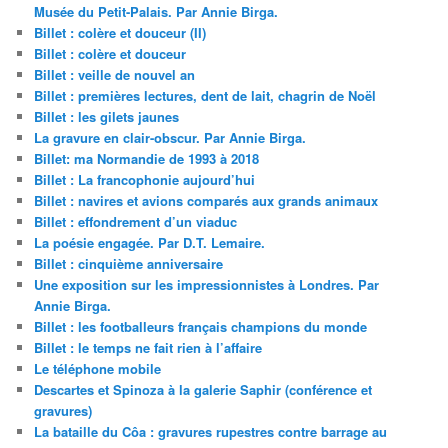
Musée du Petit-Palais. Par Annie Birga.
Billet : colère et douceur (II)
Billet : colère et douceur
Billet : veille de nouvel an
Billet : premières lectures, dent de lait, chagrin de Noël
Billet : les gilets jaunes
La gravure en clair-obscur. Par Annie Birga.
Billet: ma Normandie de 1993 à 2018
Billet : La francophonie aujourd’hui
Billet : navires et avions comparés aux grands animaux
Billet : effondrement d’un viaduc
La poésie engagée. Par D.T. Lemaire.
Billet : cinquième anniversaire
Une exposition sur les impressionnistes à Londres. Par
Annie Birga.
Billet : les footballeurs français champions du monde
Billet : le temps ne fait rien à l’affaire
Le téléphone mobile
Descartes et Spinoza à la galerie Saphir (conférence et
gravures)
La bataille du Côa : gravures rupestres contre barrage au