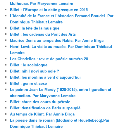
Mulhouse. Par Maryvonne Lemaire
Billet : l’Europe et la dette grecque en 2015
L’identité de la France et l’historien Fernand Braudel. Par
Dominique Thiébaut Lemaire
Billet: la fête de la musique
Billet : les cadenas du Pont des Arts
Maurice Denis au temps des Nabis. Par Annie Birga
Henri Lewi: La visite au musée. Par Dominique Thiébaut
Lemaire
Les Citadelles : revue de poésie numéro 20
Billet : le sociologue
Billet: nihil novi sub sole ?
Billet: les moulins à vent d’aujourd’hui
Billet : genre et sexe
Le peintre Jean Le Merdy (1928-2015), entre figuration et
abstraction. Par Maryvonne Lemaire
Billet: chute des cours du pétrole
Billet: densification de Paris surpeuplé
Au temps de Klimt. Par Annie Birga
La poésie dans le roman (Modiano et Houellebecq).Par
Dominique Thiébaut Lemaire