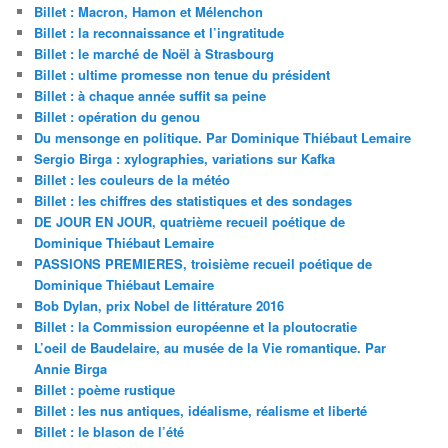
Billet : Macron, Hamon et Mélenchon
Billet : la reconnaissance et l’ingratitude
Billet : le marché de Noël à Strasbourg
Billet : ultime promesse non tenue du président
Billet : à chaque année suffit sa peine
Billet : opération du genou
Du mensonge en politique. Par Dominique Thiébaut Lemaire
Sergio Birga : xylographies, variations sur Kafka
Billet : les couleurs de la météo
Billet : les chiffres des statistiques et des sondages
DE JOUR EN JOUR, quatrième recueil poétique de
Dominique Thiébaut Lemaire
PASSIONS PREMIERES, troisième recueil poétique de
Dominique Thiébaut Lemaire
Bob Dylan, prix Nobel de littérature 2016
Billet : la Commission européenne et la ploutocratie
L’oeil de Baudelaire, au musée de la Vie romantique. Par
Annie Birga
Billet : poème rustique
Billet : les nus antiques, idéalisme, réalisme et liberté
Billet : le blason de l’été