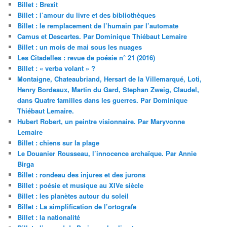
Billet : Brexit
Billet : l’amour du livre et des bibliothèques
Billet : le remplacement de l’humain par l’automate
Camus et Descartes. Par Dominique Thiébaut Lemaire
Billet : un mois de mai sous les nuages
Les Citadelles : revue de poésie n° 21 (2016)
Billet : « verba volant » ?
Montaigne, Chateaubriand, Hersart de la Villemarqué, Loti,
Henry Bordeaux, Martin du Gard, Stephan Zweig, Claudel,
dans Quatre familles dans les guerres. Par Dominique
Thiébaut Lemaire.
Hubert Robert, un peintre visionnaire. Par Maryvonne
Lemaire
Billet : chiens sur la plage
Le Douanier Rousseau, l’innocence archaïque. Par Annie
Birga
Billet : rondeau des injures et des jurons
Billet : poésie et musique au XIVe siècle
Billet : les planètes autour du soleil
Billet : La simplification de l’ortografe
Billet : la nationalité