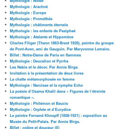
Mythologie : Niobé
Mythologie : Arachné
Mythologie : Europe
Mythologie : Prométhée
Mythologie : châtiments éternels
Mythologie : les enfants de Pasiphaé
Mythologie : Atalante et Hippomène
Charles Filiger (Thann 1863-Brest 1928), peintre du groupe
de Pont-Aven, ami de Gauguin. Par Maryvonne Lemaire.
Billet : Notre-Dame de Paris en flammes
Mythologie : Deucalion et Pyrrha
Les Nabis et le décor. Par Annie Birga.
Invitation à la présentation de deux livres
La chatte métamorphosée en femme
Mythologie : Narcisse et la nymphe Echo
La poésie d’Osama Khalil dans « Figures de l’étreinte
romantique ».
Mythologie : Philémon et Baucis
Mythologie : Orphée et d’Eurydice
Le peintre Fernand Khnopff (1858-1921) : exposition au
Musée du Petit-Palais. Par Annie Birga.
Billet : colère et douceur (II)