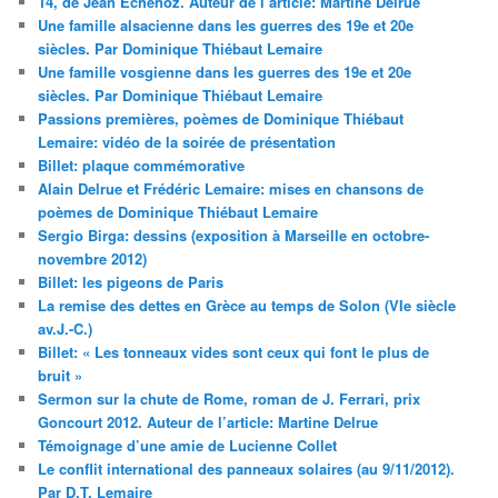
14, de Jean Echenoz. Auteur de l’article: Martine Delrue
Une famille alsacienne dans les guerres des 19e et 20e
siècles. Par Dominique Thiébaut Lemaire
Une famille vosgienne dans les guerres des 19e et 20e
siècles. Par Dominique Thiébaut Lemaire
Passions premières, poèmes de Dominique Thiébaut
Lemaire: vidéo de la soirée de présentation
Billet: plaque commémorative
Alain Delrue et Frédéric Lemaire: mises en chansons de
poèmes de Dominique Thiébaut Lemaire
Sergio Birga: dessins (exposition à Marseille en octobre-
novembre 2012)
Billet: les pigeons de Paris
La remise des dettes en Grèce au temps de Solon (VIe siècle
av.J.-C.)
Billet: « Les tonneaux vides sont ceux qui font le plus de
bruit »
Sermon sur la chute de Rome, roman de J. Ferrari, prix
Goncourt 2012. Auteur de l’article: Martine Delrue
Témoignage d’une amie de Lucienne Collet
Le conflit international des panneaux solaires (au 9/11/2012).
Par D.T. Lemaire