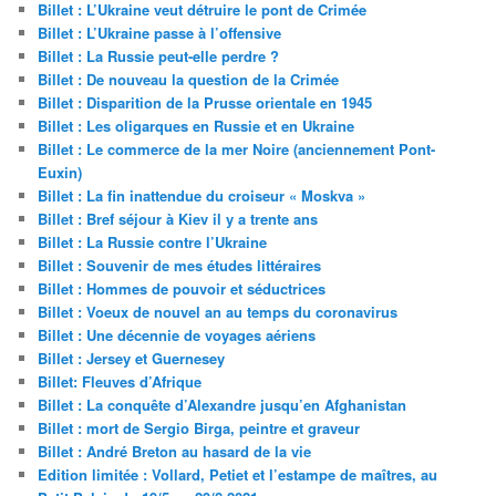
Billet : L’Ukraine veut détruire le pont de Crimée
Billet : L’Ukraine passe à l’offensive
Billet : La Russie peut-elle perdre ?
Billet : De nouveau la question de la Crimée
Billet : Disparition de la Prusse orientale en 1945
Billet : Les oligarques en Russie et en Ukraine
Billet : Le commerce de la mer Noire (anciennement Pont-
Euxin)
Billet : La fin inattendue du croiseur « Moskva »
Billet : Bref séjour à Kiev il y a trente ans
Billet : La Russie contre l’Ukraine
Billet : Souvenir de mes études littéraires
Billet : Hommes de pouvoir et séductrices
Billet : Voeux de nouvel an au temps du coronavirus
Billet : Une décennie de voyages aériens
Billet : Jersey et Guernesey
Billet: Fleuves d’Afrique
Billet : La conquête d’Alexandre jusqu’en Afghanistan
Billet : mort de Sergio Birga, peintre et graveur
Billet : André Breton au hasard de la vie
Edition limitée : Vollard, Petiet et l’estampe de maîtres, au