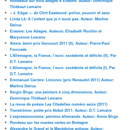
Rondeaux sur trois adages d’Erasme. Auteur: Dominique
Thiébaut Lemaire
« J. Edgar », de Clint Eastwood: police, pouvoir et sexe
Linda Lê: A l’enfant que je n’aurai pas. Auteur: Martine
Delrue
Erasme: Les Adages. Auteurs: Elisabeth Rochlin et
Maryvonne Lemaire
Alexis Jenni prix Goncourt 2011 (II). Auteur: Pierre-Paul
Fourcade
L’Allemagne, la France, l’euro: excédents et déficits (II). Par
D.T. Lemaire
L’Allemagne, la France, l’euro: excédents et déficits (I). Par
D.T. Lemaire
Emmanuel Carrère: Limonov (prix Renaudot 2011) Auteur:
Martine Delrue
Sergio Birga: une peinture à cinq dimensions. Auteur:
Dominique Thiébaut Lemaire
La revue de poésie Les Citadelles numéro seize (2011)
Tranströmer, poète prix Nobel 2011. Auteur: D.T. Lemaire
L’expressionnisme: peintres allemands. Auteur: Annie Birga
Rondeau sur les marées vertes en Bretagne
Alexandre le Grand et la Macédoine antique. Auteur: