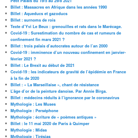
Petit Palais du 19/5 au 29/8 2021
Billet : Massacres en Afrique dans les années 1990
Billet : Aqueducs et gazoducs
Billet : surnoms de rois
Texte d’Yvi Le Beux : grenouilles et rats dans le Marécage.
Covid-19 : Surestimation du nombre de cas et rumeurs de
confinement fin mars 2021 ?
Billet : trois palais d’autocrates autour de l’an 2000
Covid-19 : imminence d’un nouveau confinement en janvier-
février 2021 ?
Billet : Le Brexit au début de 2021
Covid-19 : les indicateurs de gravité de l’épidémie en France
à la fin de 2020
Billet : « La Marseillaise », chant de résistance
L’âge d’or de la peinture danoise. Par Annie Birga.
Billet : médecins réduits à l’ignorance par le coronavirus
Mythologie : Les Muses
Mythologie : Perséphone
Mythologie : écriture de « poèmes antiques »
Billet : le 11 mai 2020 de Paris à Quimper
Mythologie : Midas
Mythologie : Tirésias