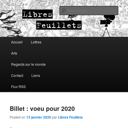
Lettres, arts, regards sur le monde
Rech
Libres Feuillets
Menu principal
Accueil
Lettres
Aller au contenu principal
Aller au contenu secondaire
Arts
Regards sur le monde
Contact
Liens
Flux RSS
Billet : voeu pour 2020
Posted on
13 janvier 2020
par
Libres Feuillets