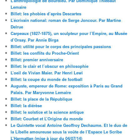
L’anthropologie de Bourdieu. Par Dominique Thiébaut
Lemaire
Billet: les phobies d’après Descartes
L’écrivain national: roman de Serge Joncour. Par Martine
Delrue
Carpeaux (1827-1875), un sculpteur pour l’Empire, au Musée
d’Orsay. Par Annie Birga
Billet: utilité pour le corps des principales passions
Billet: les conflits du Proche-Orient
Billet: premier anniversaire
Billet: le clair et l’obscur en philosophie
L’oeil de Vivian Maier. Par Henri Lewi
Billet: la coupe du monde de football
Auguste, empereur de Rome: exposition à Paris au Grand
Palais. Par Maryvonne Lemaire
Billet: la place de la République
Billet: la diérèse
Billet: le solstice et la science antique
Billet: Courbet et L’Origine du monde
Le Quintette vocal Antoine Geoffroy Dechaume. Et le duo de
la Libelle amoureuse sous la voûte de l’Espace Le Scribe
L’Harmattan (mise à jour du 04/07/14)