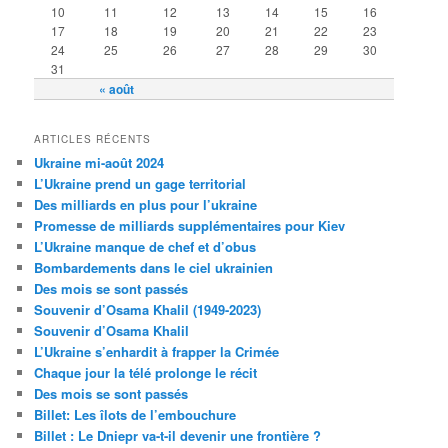
10
11
12
13
14
15
16
17
18
19
20
21
22
23
24
25
26
27
28
29
30
31
« août
ARTICLES RÉCENTS
Ukraine mi-août 2024
L’Ukraine prend un gage territorial
Des milliards en plus pour l’ukraine
Promesse de milliards supplémentaires pour Kiev
L’Ukraine manque de chef et d’obus
Bombardements dans le ciel ukrainien
Des mois se sont passés
Souvenir d’Osama Khalil (1949-2023)
Souvenir d’Osama Khalil
L’Ukraine s’enhardit à frapper la Crimée
Chaque jour la télé prolonge le récit
Des mois se sont passés
Billet: Les îlots de l’embouchure
Billet : Le Dniepr va-t-il devenir une frontière ?