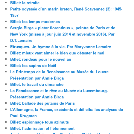
Billet: la retraite
Petite odyssée d’un marin breton, René Scavennec (3): 1945-
1957
Billet: les temps modernes
Sergio Birga « pictor florentinus », peintre de Paris et de
New York (mises à jour juin 2014 et novembre 2016). Par
D.T.Lemaire
Etrusques. Un hymne à la vie. Par Maryvonne Lemaire
Billet: mieux vaut aimer le bien que détester le mal
Billet: rondeau pour le nouvel an
Billet: les sapins de Noël
Le Printemps de la Renaissance au Musée du Louvre.
Présentation par Annie Birga
Billet: le travail du dimanche
La Renaissance et le rêve au Musée du Luxembourg.
Présentation par Annie Birga
Billet: ballade des putains de Paris
L’Allemagne, la France, excédents et déficits: les analyses de
Paul Krugman
Billet: espionnage tous azimuts
Billet: l’admiration et l’étonnement