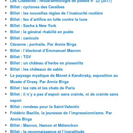
Les Citadelles : revue/anthologie de poésie n° 22 (2017)
Billet : cyclones des Caraïbes
Billet : les nouvelles règles de l’insécurité routière
Billet : feu d’artifice en lutte contre la lune
Billet : Sacha à New York
Billet : le général rhabillé en poète
Billet : canicule
Cézanne : portraits. Par Annie Birga
Billet : l’électorat d’Emmanuel Macron
Billet : TGV
Billet : un château d’herbe en pissenlits
Billet : les châteaux de sable
Le paysage mystique de Monet à Kandinsky, exposition au
Musée d’Orsay. Par Annie Birga
Billet : les rats et les chats de Paris
Billet : il n’y a pas d’espoir sans crainte, ni de crainte sans
espoir
Billet : rondeau pour la Saint-Valentin
Frédéric Bazille, la jeunesse de l’impressionnisme. Par
Annie Birga
Billet : Macron, Hamon et Mélenchon
Billet : la reconnaissance et l’ingratitude