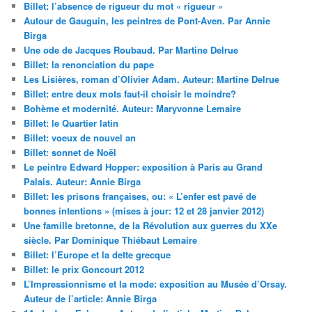
Billet: l’absence de rigueur du mot « rigueur »
Autour de Gauguin, les peintres de Pont-Aven. Par Annie
Birga
Une ode de Jacques Roubaud. Par Martine Delrue
Billet: la renonciation du pape
Les Lisières, roman d’Olivier Adam. Auteur: Martine Delrue
Billet: entre deux mots faut-il choisir le moindre?
Bohème et modernité. Auteur: Maryvonne Lemaire
Billet: le Quartier latin
Billet: voeux de nouvel an
Billet: sonnet de Noël
Le peintre Edward Hopper: exposition à Paris au Grand
Palais. Auteur: Annie Birga
Billet: les prisons françaises, ou: « L’enfer est pavé de
bonnes intentions » (mises à jour: 12 et 28 janvier 2012)
Une famille bretonne, de la Révolution aux guerres du XXe
siècle. Par Dominique Thiébaut Lemaire
Billet: l’Europe et la dette grecque
Billet: le prix Goncourt 2012
L’Impressionnisme et la mode: exposition au Musée d’Orsay.
Auteur de l’article: Annie Birga