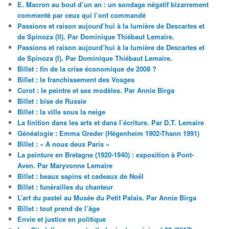
E. Macron au bout d’un an : un sondage négatif bizarrement
commenté par ceux qui l’ont commandé
Passions et raison aujourd’hui à la lumière de Descartes et
de Spinoza (II). Par Dominique Thiébaut Lemaire.
Passions et raison aujourd’hui à la lumière de Descartes et
de Spinoza (I). Par Dominique Thiébaut Lemaire.
Billet : fin de la crise économique de 2008 ?
Billet : le franchissement des Vosges
Corot : le peintre et ses modèles. Par Annie Birga
Billet : bise de Russie
Billet : la ville sous la neige
La finition dans les arts et dans l’écriture. Par D.T. Lemaire
Généalogie : Emma Greder (Hégenheim 1902-Thann 1991)
Billet : « A nous deux Paris »
La peinture en Bretagne (1920-1940) : exposition à Pont-
Aven. Par Maryvonne Lemaire
Billet : beaux sapins et cadeaux de Noël
Billet : funérailles du chanteur
L’art du pastel au Musée du Petit Palais. Par Annie Birga
Billet : tout prend de l’âge
Envie et justice en politique