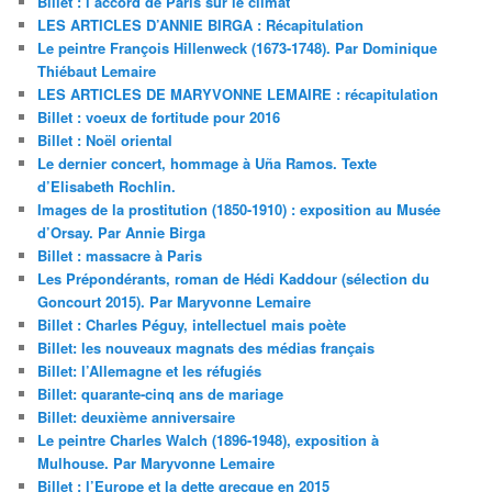
Billet : l’accord de Paris sur le climat
LES ARTICLES D’ANNIE BIRGA : Récapitulation
Le peintre François Hillenweck (1673-1748). Par Dominique
Thiébaut Lemaire
LES ARTICLES DE MARYVONNE LEMAIRE : récapitulation
Billet : voeux de fortitude pour 2016
Billet : Noël oriental
Le dernier concert, hommage à Uña Ramos. Texte
d’Elisabeth Rochlin.
Images de la prostitution (1850-1910) : exposition au Musée
d’Orsay. Par Annie Birga
Billet : massacre à Paris
Les Prépondérants, roman de Hédi Kaddour (sélection du
Goncourt 2015). Par Maryvonne Lemaire
Billet : Charles Péguy, intellectuel mais poète
Billet: les nouveaux magnats des médias français
Billet: l’Allemagne et les réfugiés
Billet: quarante-cinq ans de mariage
Billet: deuxième anniversaire
Le peintre Charles Walch (1896-1948), exposition à
Mulhouse. Par Maryvonne Lemaire
Billet : l’Europe et la dette grecque en 2015