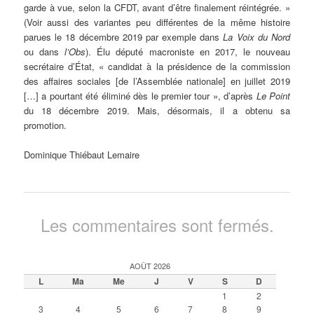
garde à vue, selon la CFDT, avant d’être finalement réintégrée. »
(Voir aussi des variantes peu différentes de la même histoire
parues le 18 décembre 2019 par exemple dans
La Voix du Nord
ou dans
l’Obs
). Élu député macroniste en 2017, le nouveau
secrétaire d’État, « candidat à la présidence de la commission
des affaires sociales [de l’Assemblée nationale] en juillet 2019
[…] a pourtant été éliminé dès le premier tour », d’après
Le Point
du 18 décembre 2019. Mais, désormais, il a obtenu sa
promotion.
Dominique Thiébaut Lemaire
Les commentaires sont fermés.
AOÛT 2026
L
Ma
Me
J
V
S
D
1
2
3
4
5
6
7
8
9