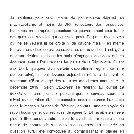
Je souhaite pour 2020 moins de philistinisme déguisé en
machiavélisme et moins de DRH (directeurs des ressources
humaines en entreprise) propulsés au gouvernement pour traiter
des questions sociales qui agitent le pays. De petits machiavels
qui ne se veulent ni de droite ni de gauche mais « en même
temps » des deux côtés, persuadés qu’on ne sort de l’ambiguïté
qu’à son détriment et que les mots n’engagent que ceux qui les
écoutent, sont à l’œuvre dans les palais de la République. Quant
aux DRH, typiques d’un certain caporalisme régnant dans le
secteur privé, ils sont devenus aujourd’hui ministre du travail et
secrétaire d’État chargé des retraites (ce dernier nommé le 18
décembre 2019). Selon
L’Express
se référant au journal
Le
Monde
du même jour : « pendant que le nouveau secrétaire
d’État aux retraites était responsable des ressources humaines
dans le magasin Auchan de Béthune, en 2002, une employée du
rayon boulangerie, qui est aussi déléguée CFDT, avait été mise à
pied à titre conservatoire, selon le syndicat. En cause : une
erreur de commande sur deux viennoiseries. La salariée en
question aurait été convoquée au commissariat et placée en