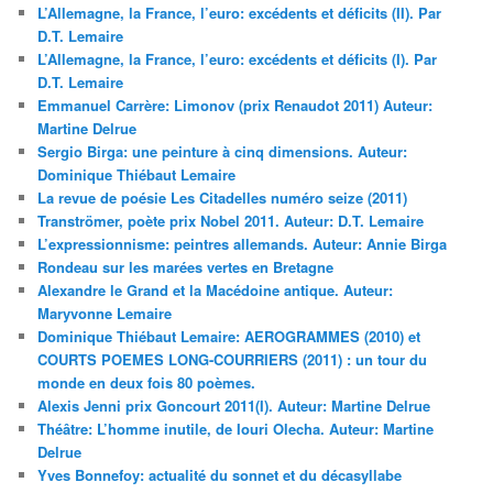
L’Allemagne, la France, l’euro: excédents et déficits (II). Par
D.T. Lemaire
L’Allemagne, la France, l’euro: excédents et déficits (I). Par
D.T. Lemaire
Emmanuel Carrère: Limonov (prix Renaudot 2011) Auteur:
Martine Delrue
Sergio Birga: une peinture à cinq dimensions. Auteur:
Dominique Thiébaut Lemaire
La revue de poésie Les Citadelles numéro seize (2011)
Tranströmer, poète prix Nobel 2011. Auteur: D.T. Lemaire
L’expressionnisme: peintres allemands. Auteur: Annie Birga
Rondeau sur les marées vertes en Bretagne
Alexandre le Grand et la Macédoine antique. Auteur:
Maryvonne Lemaire
Dominique Thiébaut Lemaire: AEROGRAMMES (2010) et
COURTS POEMES LONG-COURRIERS (2011) : un tour du
monde en deux fois 80 poèmes.
Alexis Jenni prix Goncourt 2011(I). Auteur: Martine Delrue
Théâtre: L’homme inutile, de Iouri Olecha. Auteur: Martine
Delrue
Yves Bonnefoy: actualité du sonnet et du décasyllabe