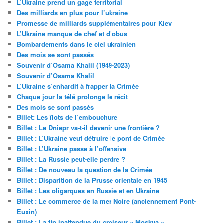
L’Ukraine prend un gage territorial
Des milliards en plus pour l’ukraine
Promesse de milliards supplémentaires pour Kiev
L’Ukraine manque de chef et d’obus
Bombardements dans le ciel ukrainien
Des mois se sont passés
Souvenir d’Osama Khalil (1949-2023)
Souvenir d’Osama Khalil
L’Ukraine s’enhardit à frapper la Crimée
Chaque jour la télé prolonge le récit
Des mois se sont passés
Billet: Les îlots de l’embouchure
Billet : Le Dniepr va-t-il devenir une frontière ?
Billet : L’Ukraine veut détruire le pont de Crimée
Billet : L’Ukraine passe à l’offensive
Billet : La Russie peut-elle perdre ?
Billet : De nouveau la question de la Crimée
Billet : Disparition de la Prusse orientale en 1945
Billet : Les oligarques en Russie et en Ukraine
Billet : Le commerce de la mer Noire (anciennement Pont-
Euxin)
Billet : La fin inattendue du croiseur « Moskva »