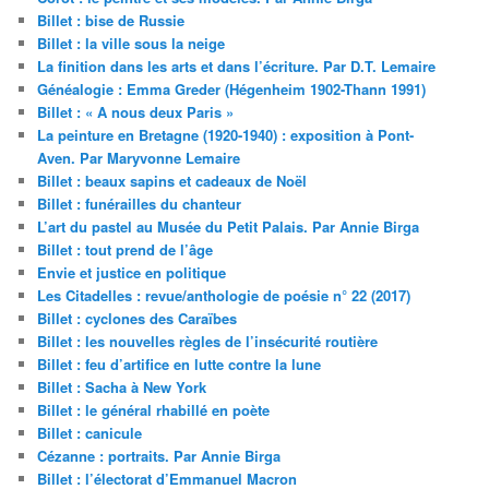
Billet : bise de Russie
Billet : la ville sous la neige
La finition dans les arts et dans l’écriture. Par D.T. Lemaire
Généalogie : Emma Greder (Hégenheim 1902-Thann 1991)
Billet : « A nous deux Paris »
La peinture en Bretagne (1920-1940) : exposition à Pont-
Aven. Par Maryvonne Lemaire
Billet : beaux sapins et cadeaux de Noël
Billet : funérailles du chanteur
L’art du pastel au Musée du Petit Palais. Par Annie Birga
Billet : tout prend de l’âge
Envie et justice en politique
Les Citadelles : revue/anthologie de poésie n° 22 (2017)
Billet : cyclones des Caraïbes
Billet : les nouvelles règles de l’insécurité routière
Billet : feu d’artifice en lutte contre la lune
Billet : Sacha à New York
Billet : le général rhabillé en poète
Billet : canicule
Cézanne : portraits. Par Annie Birga
Billet : l’électorat d’Emmanuel Macron