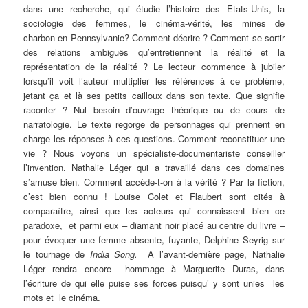
dans une recherche, qui étudie l’histoire des Etats-Unis, la
sociologie des femmes, le cinéma-vérité, les mines de
charbon en Pennsylvanie? Comment décrire ? Comment se sortir
des relations ambiguës qu’entretiennent la réalité et la
représentation de la réalité ? Le lecteur commence à jubiler
lorsqu’il voit l’auteur multiplier les références à ce problème,
jetant ça et là ses petits cailloux dans son texte. Que signifie
raconter ? Nul besoin d’ouvrage théorique ou de cours de
narratologie. Le texte regorge de personnages qui prennent en
charge les réponses à ces questions. Comment reconstituer une
vie ? Nous voyons un spécialiste-documentariste conseiller
l’invention. Nathalie Léger qui a travaillé dans ces domaines
s’amuse bien. Comment accède-t-on à la vérité ? Par la fiction,
c’est bien connu ! Louise Colet et Flaubert sont cités à
comparaître, ainsi que les acteurs qui connaissent bien ce
paradoxe, et parmi eux – diamant noir placé au centre du livre –
pour évoquer une femme absente, fuyante, Delphine Seyrig sur
le tournage de
India Song.
A l’avant-dernière page, Nathalie
Léger rendra encore hommage à Marguerite Duras, dans
l’écriture de qui elle puise ses forces puisqu’ y sont unies les
mots et le cinéma.