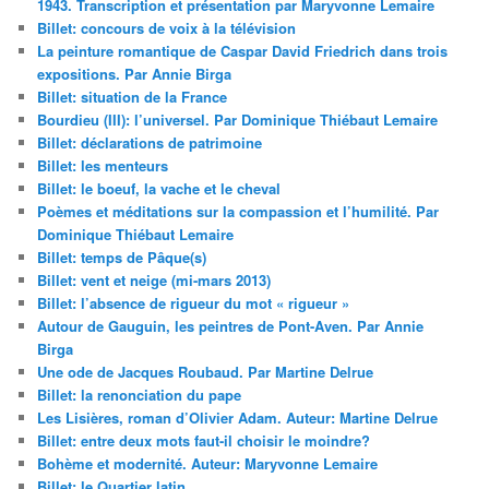
1943. Transcription et présentation par Maryvonne Lemaire
Billet: concours de voix à la télévision
La peinture romantique de Caspar David Friedrich dans trois
expositions. Par Annie Birga
Billet: situation de la France
Bourdieu (III): l’universel. Par Dominique Thiébaut Lemaire
Billet: déclarations de patrimoine
Billet: les menteurs
Billet: le boeuf, la vache et le cheval
Poèmes et méditations sur la compassion et l’humilité. Par
Dominique Thiébaut Lemaire
Billet: temps de Pâque(s)
Billet: vent et neige (mi-mars 2013)
Billet: l’absence de rigueur du mot « rigueur »
Autour de Gauguin, les peintres de Pont-Aven. Par Annie
Birga
Une ode de Jacques Roubaud. Par Martine Delrue
Billet: la renonciation du pape
Les Lisières, roman d’Olivier Adam. Auteur: Martine Delrue
Billet: entre deux mots faut-il choisir le moindre?
Bohème et modernité. Auteur: Maryvonne Lemaire
Billet: le Quartier latin