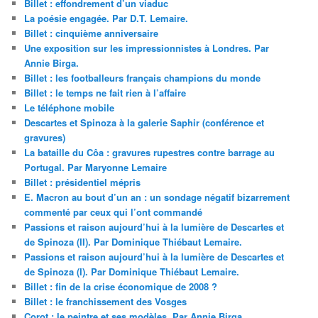
Billet : effondrement d’un viaduc
La poésie engagée. Par D.T. Lemaire.
Billet : cinquième anniversaire
Une exposition sur les impressionnistes à Londres. Par
Annie Birga.
Billet : les footballeurs français champions du monde
Billet : le temps ne fait rien à l’affaire
Le téléphone mobile
Descartes et Spinoza à la galerie Saphir (conférence et
gravures)
La bataille du Côa : gravures rupestres contre barrage au
Portugal. Par Maryonne Lemaire
Billet : présidentiel mépris
E. Macron au bout d’un an : un sondage négatif bizarrement
commenté par ceux qui l’ont commandé
Passions et raison aujourd’hui à la lumière de Descartes et
de Spinoza (II). Par Dominique Thiébaut Lemaire.
Passions et raison aujourd’hui à la lumière de Descartes et
de Spinoza (I). Par Dominique Thiébaut Lemaire.
Billet : fin de la crise économique de 2008 ?
Billet : le franchissement des Vosges
Corot : le peintre et ses modèles. Par Annie Birga