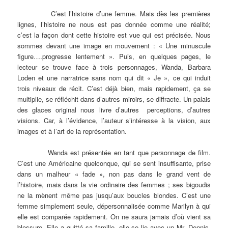
C’est l’histoire d’une femme. Mais dès les premières
lignes, l’histoire ne nous est pas donnée comme une réalité;
c’est la façon dont cette histoire est vue qui est précisée. Nous
sommes devant une image en mouvement : « Une minuscule
figure….progresse lentement ». Puis, en quelques pages, le
lecteur se trouve face à trois personnages, Wanda, Barbara
Loden et une narratrice sans nom qui dit « Je », ce qui induit
trois niveaux de récit. C’est déjà bien, mais rapidement, ça se
multiplie, se réfléchit dans d’autres miroirs, se diffracte. Un palais
des glaces original nous livre d’autres perceptions, d’autres
visions. Car, à l’évidence, l’auteur s’intéresse à la vision, aux
images et à l’art de la représentation.
Wanda est présentée en tant que personnage de film.
C’est une Américaine quelconque, qui se sent insuffisante, prise
dans un malheur « fade », non pas dans le grand vent de
l’histoire, mais dans la vie ordinaire des femmes ; ses bigoudis
ne la mènent même pas jusqu’aux boucles blondes. C’est une
femme simplement seule, dépersonnalisée comme Marilyn à qui
elle est comparée rapidement. On ne saura jamais d’où vient sa
blessure. Elle a quitté sa famille, elle se lie avec un Mr. Dennis,