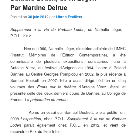
Par Martine Delrue
Posted on
30 juin 2012
par
Libres Feuillets
Supplément à la vie de Barbara Loden, de
Nathalie Léger,
P.O.L. 2012
Née en 1960, Nathalie Léger, directrice adjointe de l’IMEC
(Institut Mémoires de l’Edition Contemporaine), a été
commissaire de plusieurs expositions, consacrées l’une à
Antoine Vitez, au festival d’Avignon en 1994, l’autre à Roland
Barthes au Centre Georges Pompidou en 2002, la plus récente à
Samuel Beckett en 2007. Elle a aussi dirigé l’édition en cinq
volumes des
Ecrits sur le théâtre
d’Antoine Vitez, établi et
présenté celle des deux derniers cours de Barthes au Collège de
France,
La préparation du roman.
Après un essai sur Samuel Beckett, elle a publié
en
2008
L’exposition,
chez
P.O.L.
Supplément à la vie de Barbara
Loden
paraît
également chez P.O.L. en 2012, et vient de
recevoir le Prix du livre Inter.