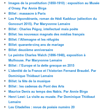
Images de la prostitution (1850-1910) : exposition au Musée
d’Orsay. Par Annie Birga
Billet : massacre à Paris
Les Prépondérants, roman de Hédi Kaddour (sélection du
Goncourt 2015). Par Maryvonne Lemaire
Billet : Charles Péguy, intellectuel mais poète
Billet: les nouveaux magnats des médias français
Billet: l’Allemagne et les réfugiés
Billet: quarante-cinq ans de mariage
Billet: deuxième anniversaire
Le peintre Charles Walch (1896-1948), exposition à
Mulhouse. Par Maryvonne Lemaire
Billet : l’Europe et la dette grecque en 2015
L’identité de la France et l’historien Fernand Braudel. Par
Dominique Thiébaut Lemaire
Billet: la fête de la musique
Billet : les cadenas du Pont des Arts
Maurice Denis au temps des Nabis. Par Annie Birga
Henri Lewi: La visite au musée. Par Dominique Thiébaut
Lemaire
Les Citadelles : revue de poésie numéro 20