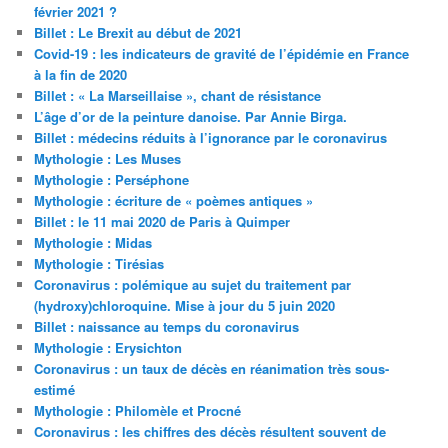
février 2021 ?
Billet : Le Brexit au début de 2021
Covid-19 : les indicateurs de gravité de l’épidémie en France
à la fin de 2020
Billet : « La Marseillaise », chant de résistance
L’âge d’or de la peinture danoise. Par Annie Birga.
Billet : médecins réduits à l’ignorance par le coronavirus
Mythologie : Les Muses
Mythologie : Perséphone
Mythologie : écriture de « poèmes antiques »
Billet : le 11 mai 2020 de Paris à Quimper
Mythologie : Midas
Mythologie : Tirésias
Coronavirus : polémique au sujet du traitement par
(hydroxy)chloroquine. Mise à jour du 5 juin 2020
Billet : naissance au temps du coronavirus
Mythologie : Erysichton
Coronavirus : un taux de décès en réanimation très sous-
estimé
Mythologie : Philomèle et Procné
Coronavirus : les chiffres des décès résultent souvent de