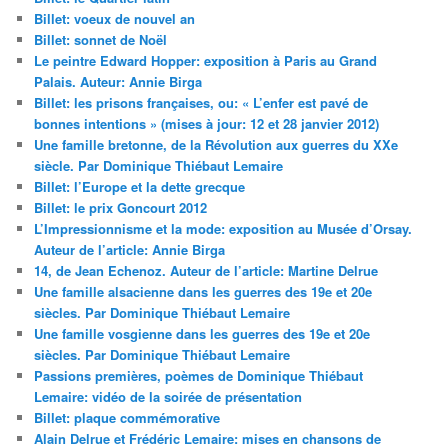
Billet: voeux de nouvel an
Billet: sonnet de Noël
Le peintre Edward Hopper: exposition à Paris au Grand
Palais. Auteur: Annie Birga
Billet: les prisons françaises, ou: « L’enfer est pavé de
bonnes intentions » (mises à jour: 12 et 28 janvier 2012)
Une famille bretonne, de la Révolution aux guerres du XXe
siècle. Par Dominique Thiébaut Lemaire
Billet: l’Europe et la dette grecque
Billet: le prix Goncourt 2012
L’Impressionnisme et la mode: exposition au Musée d’Orsay.
Auteur de l’article: Annie Birga
14, de Jean Echenoz. Auteur de l’article: Martine Delrue
Une famille alsacienne dans les guerres des 19e et 20e
siècles. Par Dominique Thiébaut Lemaire
Une famille vosgienne dans les guerres des 19e et 20e
siècles. Par Dominique Thiébaut Lemaire
Passions premières, poèmes de Dominique Thiébaut
Lemaire: vidéo de la soirée de présentation
Billet: plaque commémorative
Alain Delrue et Frédéric Lemaire: mises en chansons de