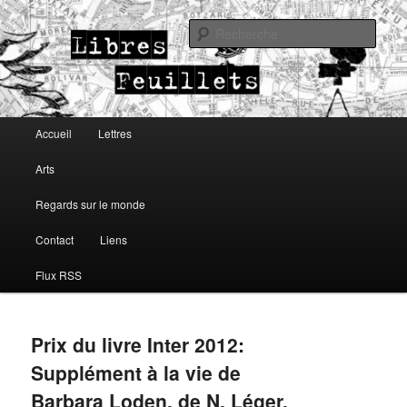
Lettres, arts, regards sur le monde
Rech
Libres Feuillets
Menu principal
Accueil
Lettres
Aller au contenu principal
Aller au contenu secondaire
Arts
Regards sur le monde
Contact
Liens
Flux RSS
Prix du livre Inter 2012:
Supplément à la vie de
Barbara Loden, de N. Léger.