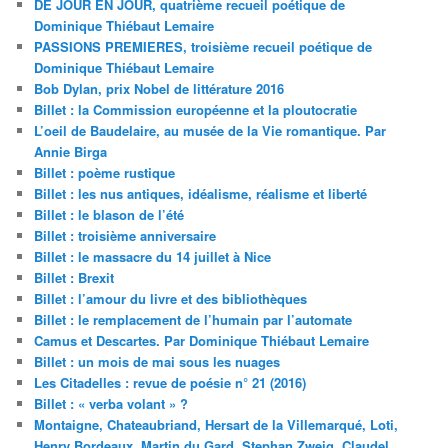
DE JOUR EN JOUR, quatrième recueil poétique de
Dominique Thiébaut Lemaire
PASSIONS PREMIERES, troisième recueil poétique de
Dominique Thiébaut Lemaire
Bob Dylan, prix Nobel de littérature 2016
Billet : la Commission européenne et la ploutocratie
L’oeil de Baudelaire, au musée de la Vie romantique. Par
Annie Birga
Billet : poème rustique
Billet : les nus antiques, idéalisme, réalisme et liberté
Billet : le blason de l’été
Billet : troisième anniversaire
Billet : le massacre du 14 juillet à Nice
Billet : Brexit
Billet : l’amour du livre et des bibliothèques
Billet : le remplacement de l’humain par l’automate
Camus et Descartes. Par Dominique Thiébaut Lemaire
Billet : un mois de mai sous les nuages
Les Citadelles : revue de poésie n° 21 (2016)
Billet : « verba volant » ?
Montaigne, Chateaubriand, Hersart de la Villemarqué, Loti,
Henry Bordeaux, Martin du Gard, Stephan Zweig, Claudel,