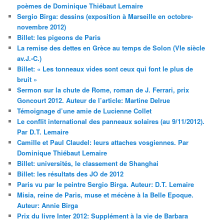
poèmes de Dominique Thiébaut Lemaire
Sergio Birga: dessins (exposition à Marseille en octobre-
novembre 2012)
Billet: les pigeons de Paris
La remise des dettes en Grèce au temps de Solon (VIe siècle
av.J.-C.)
Billet: « Les tonneaux vides sont ceux qui font le plus de
bruit »
Sermon sur la chute de Rome, roman de J. Ferrari, prix
Goncourt 2012. Auteur de l’article: Martine Delrue
Témoignage d’une amie de Lucienne Collet
Le conflit international des panneaux solaires (au 9/11/2012).
Par D.T. Lemaire
Camille et Paul Claudel: leurs attaches vosgiennes. Par
Dominique Thiébaut Lemaire
Billet: universités, le classement de Shanghai
Billet: les résultats des JO de 2012
Paris vu par le peintre Sergio Birga. Auteur: D.T. Lemaire
Misia, reine de Paris, muse et mécène à la Belle Epoque.
Auteur: Annie Birga
Prix du livre Inter 2012: Supplément à la vie de Barbara