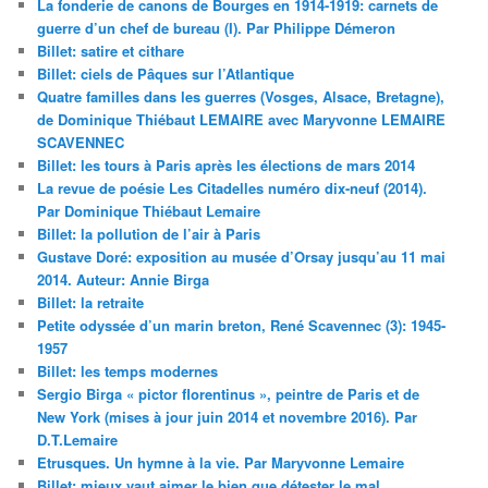
La fonderie de canons de Bourges en 1914-1919: carnets de
guerre d’un chef de bureau (I). Par Philippe Démeron
Billet: satire et cithare
Billet: ciels de Pâques sur l’Atlantique
Quatre familles dans les guerres (Vosges, Alsace, Bretagne),
de Dominique Thiébaut LEMAIRE avec Maryvonne LEMAIRE
SCAVENNEC
Billet: les tours à Paris après les élections de mars 2014
La revue de poésie Les Citadelles numéro dix-neuf (2014).
Par Dominique Thiébaut Lemaire
Billet: la pollution de l’air à Paris
Gustave Doré: exposition au musée d’Orsay jusqu’au 11 mai
2014. Auteur: Annie Birga
Billet: la retraite
Petite odyssée d’un marin breton, René Scavennec (3): 1945-
1957
Billet: les temps modernes
Sergio Birga « pictor florentinus », peintre de Paris et de
New York (mises à jour juin 2014 et novembre 2016). Par
D.T.Lemaire
Etrusques. Un hymne à la vie. Par Maryvonne Lemaire
Billet: mieux vaut aimer le bien que détester le mal