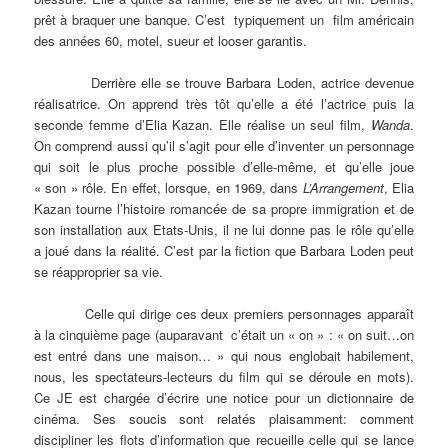
prêt à braquer une banque. C’est typiquement un film américain
des années 60, motel, sueur et looser garantis.
Derrière elle se trouve Barbara Loden, actrice devenue
réalisatrice. On apprend très tôt qu’elle a été l’actrice puis la
seconde femme d’Elia Kazan. Elle réalise un seul film,
Wanda
.
On comprend aussi qu’il s’agit pour elle d’inventer un personnage
qui soit le plus proche possible d’elle-même, et qu’elle joue
« son » rôle. En effet, lorsque, en 1969, dans
L’Arrangement
, Elia
Kazan tourne l’histoire romancée de sa propre immigration et de
son installation aux Etats-Unis, il ne lui donne pas le rôle qu’elle
a joué dans la réalité. C’est par la fiction que Barbara Loden peut
se réapproprier sa vie.
Celle qui dirige ces deux premiers personnages apparaît
à la cinquième page (auparavant c’était un « on » : « on suit…on
est entré dans une maison… » qui nous englobait habilement,
nous, les spectateurs-lecteurs du film qui se déroule en mots).
Ce JE est chargée d’écrire une notice pour un dictionnaire de
cinéma. Ses soucis sont relatés plaisamment: comment
discipliner les flots d’information que recueille celle qui se lance