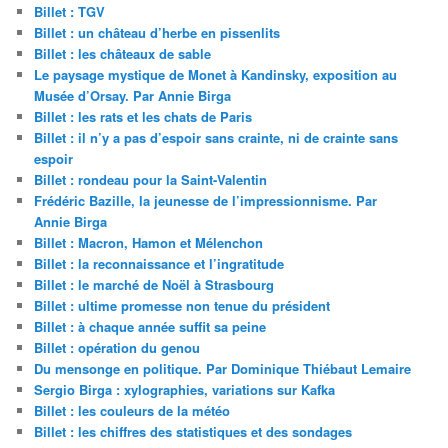
Billet : TGV
Billet : un château d’herbe en pissenlits
Billet : les châteaux de sable
Le paysage mystique de Monet à Kandinsky, exposition au
Musée d’Orsay. Par Annie Birga
Billet : les rats et les chats de Paris
Billet : il n’y a pas d’espoir sans crainte, ni de crainte sans
espoir
Billet : rondeau pour la Saint-Valentin
Frédéric Bazille, la jeunesse de l’impressionnisme. Par
Annie Birga
Billet : Macron, Hamon et Mélenchon
Billet : la reconnaissance et l’ingratitude
Billet : le marché de Noël à Strasbourg
Billet : ultime promesse non tenue du président
Billet : à chaque année suffit sa peine
Billet : opération du genou
Du mensonge en politique. Par Dominique Thiébaut Lemaire
Sergio Birga : xylographies, variations sur Kafka
Billet : les couleurs de la météo
Billet : les chiffres des statistiques et des sondages