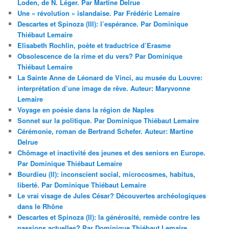
Loden, de N. Léger. Par Martine Delrue
Une « révolution » islandaise. Par Frédéric Lemaire
Descartes et Spinoza (III): l’espérance. Par Dominique
Thiébaut Lemaire
Elisabeth Rochlin, poète et traductrice d’Erasme
Obsolescence de la rime et du vers? Par Dominique
Thiébaut Lemaire
La Sainte Anne de Léonard de Vinci, au musée du Louvre:
interprétation d’une image de rêve. Auteur: Maryvonne
Lemaire
Voyage en poésie dans la région de Naples
Sonnet sur la politique. Par Dominique Thiébaut Lemaire
Cérémonie, roman de Bertrand Schefer. Auteur: Martine
Delrue
Chômage et inactivité des jeunes et des seniors en Europe.
Par Dominique Thiébaut Lemaire
Bourdieu (II): inconscient social, microcosmes, habitus,
liberté. Par Dominique Thiébaut Lemaire
Le vrai visage de Jules César? Découvertes archéologiques
dans le Rhône
Descartes et Spinoza (II): la générosité, remède contre les
passions actuelles? Par Dominique Thiébaut Lemaire