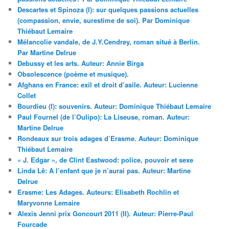
Descartes et Spinoza (I): sur quelques passions actuelles
(compassion, envie, surestime de soi). Par Dominique
Thiébaut Lemaire
Mélancolie vandale, de J.Y.Cendrey, roman situé à Berlin.
Par Martine Delrue
Debussy et les arts. Auteur: Annie Birga
Obsolescence (poème et musique).
Afghans en France: exil et droit d’asile. Auteur: Lucienne
Collet
Bourdieu (I): souvenirs. Auteur: Dominique Thiébaut Lemaire
Paul Fournel (de l’Oulipo): La Liseuse, roman. Auteur:
Martine Delrue
Rondeaux sur trois adages d’Erasme. Auteur: Dominique
Thiébaut Lemaire
« J. Edgar », de Clint Eastwood: police, pouvoir et sexe
Linda Lê: A l’enfant que je n’aurai pas. Auteur: Martine
Delrue
Erasme: Les Adages. Auteurs: Elisabeth Rochlin et
Maryvonne Lemaire
Alexis Jenni prix Goncourt 2011 (II). Auteur: Pierre-Paul
Fourcade