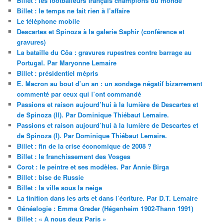
Billet : les footballeurs français champions du monde
Billet : le temps ne fait rien à l’affaire
Le téléphone mobile
Descartes et Spinoza à la galerie Saphir (conférence et
gravures)
La bataille du Côa : gravures rupestres contre barrage au
Portugal. Par Maryonne Lemaire
Billet : présidentiel mépris
E. Macron au bout d’un an : un sondage négatif bizarrement
commenté par ceux qui l’ont commandé
Passions et raison aujourd’hui à la lumière de Descartes et
de Spinoza (II). Par Dominique Thiébaut Lemaire.
Passions et raison aujourd’hui à la lumière de Descartes et
de Spinoza (I). Par Dominique Thiébaut Lemaire.
Billet : fin de la crise économique de 2008 ?
Billet : le franchissement des Vosges
Corot : le peintre et ses modèles. Par Annie Birga
Billet : bise de Russie
Billet : la ville sous la neige
La finition dans les arts et dans l’écriture. Par D.T. Lemaire
Généalogie : Emma Greder (Hégenheim 1902-Thann 1991)
Billet : « A nous deux Paris »