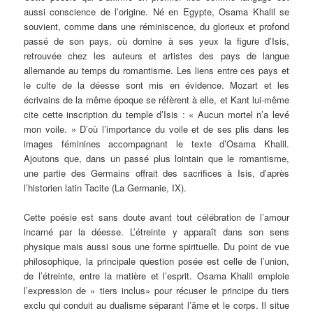
aussi conscience de l’origine. Né en Egypte, Osama Khalil se
souvient, comme dans une réminiscence, du glorieux et profond
passé de son pays, où domine à ses yeux la figure d’Isis,
retrouvée chez les auteurs et artistes des pays de langue
allemande au temps du romantisme. Les liens entre ces pays et
le culte de la déesse sont mis en évidence. Mozart et les
écrivains de la même époque se réfèrent à elle, et Kant lui-même
cite cette inscription du temple d’Isis : « Aucun mortel n’a levé
mon voile. » D’où l’importance du voile et de ses plis dans les
images féminines accompagnant le texte d’Osama Khalil.
Ajoutons que, dans un passé plus lointain que le romantisme,
une partie des Germains offrait des sacrifices à Isis, d’après
l’historien latin Tacite (La Germanie, IX).
Cette poésie est sans doute avant tout célébration de l’amour
incarné par la déesse. L’étreinte y apparaît dans son sens
physique mais aussi sous une forme spirituelle. Du point de vue
philosophique, la principale question posée est celle de l’union,
de l’étreinte, entre la matière et l’esprit. Osama Khalil emploie
l’expression de « tiers inclus» pour récuser le principe du tiers
exclu qui conduit au dualisme séparant l’âme et le corps. Il situe