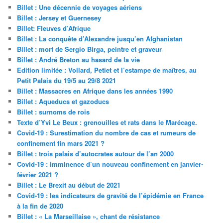
Billet : Une décennie de voyages aériens
Billet : Jersey et Guernesey
Billet: Fleuves d’Afrique
Billet : La conquête d’Alexandre jusqu’en Afghanistan
Billet : mort de Sergio Birga, peintre et graveur
Billet : André Breton au hasard de la vie
Edition limitée : Vollard, Petiet et l’estampe de maîtres, au
Petit Palais du 19/5 au 29/8 2021
Billet : Massacres en Afrique dans les années 1990
Billet : Aqueducs et gazoducs
Billet : surnoms de rois
Texte d’Yvi Le Beux : grenouilles et rats dans le Marécage.
Covid-19 : Surestimation du nombre de cas et rumeurs de
confinement fin mars 2021 ?
Billet : trois palais d’autocrates autour de l’an 2000
Covid-19 : imminence d’un nouveau confinement en janvier-
février 2021 ?
Billet : Le Brexit au début de 2021
Covid-19 : les indicateurs de gravité de l’épidémie en France
à la fin de 2020
Billet : « La Marseillaise », chant de résistance