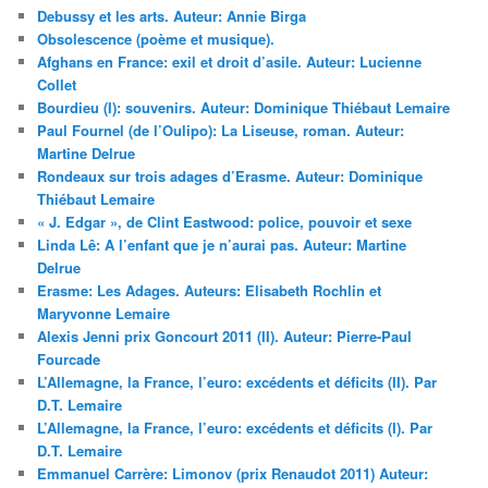
Debussy et les arts. Auteur: Annie Birga
Obsolescence (poème et musique).
Afghans en France: exil et droit d’asile. Auteur: Lucienne
Collet
Bourdieu (I): souvenirs. Auteur: Dominique Thiébaut Lemaire
Paul Fournel (de l’Oulipo): La Liseuse, roman. Auteur:
Martine Delrue
Rondeaux sur trois adages d’Erasme. Auteur: Dominique
Thiébaut Lemaire
« J. Edgar », de Clint Eastwood: police, pouvoir et sexe
Linda Lê: A l’enfant que je n’aurai pas. Auteur: Martine
Delrue
Erasme: Les Adages. Auteurs: Elisabeth Rochlin et
Maryvonne Lemaire
Alexis Jenni prix Goncourt 2011 (II). Auteur: Pierre-Paul
Fourcade
L’Allemagne, la France, l’euro: excédents et déficits (II). Par
D.T. Lemaire
L’Allemagne, la France, l’euro: excédents et déficits (I). Par
D.T. Lemaire
Emmanuel Carrère: Limonov (prix Renaudot 2011) Auteur: