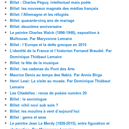
Billet : Charles Péguy, intellectuel mais poète
Billet: les nouveaux magnats des médias français
Billet: l’Allemagne et les réfugiés
Billet: quarante-cinq ans de mariage
Billet: deuxième anniversaire
Le peintre Charles Walch (1896-1948), exposition à
Mulhouse. Par Maryvonne Lemaire
Billet : l’Europe et la dette grecque en 2015
L’identité de la France et l’historien Fernand Braudel. Par
Dominique Thiébaut Lemaire
Billet: la fête de la musique
Billet : les cadenas du Pont des Arts
Maurice Denis au temps des Nabis. Par Annie Birga
Henri Lewi: La visite au musée. Par Dominique Thiébaut
Lemaire
Les Citadelles : revue de poésie numéro 20
Billet : le sociologue
Billet: nihil novi sub sole ?
Billet: les moulins à vent d’aujourd’hui
Billet : genre et sexe
Le peintre Jean Le Merdy (1928-2015), entre figuration et