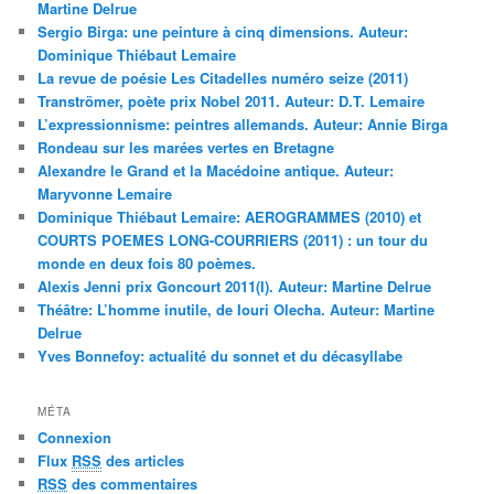
Martine Delrue
Sergio Birga: une peinture à cinq dimensions. Auteur:
Dominique Thiébaut Lemaire
La revue de poésie Les Citadelles numéro seize (2011)
Tranströmer, poète prix Nobel 2011. Auteur: D.T. Lemaire
L’expressionnisme: peintres allemands. Auteur: Annie Birga
Rondeau sur les marées vertes en Bretagne
Alexandre le Grand et la Macédoine antique. Auteur:
Maryvonne Lemaire
Dominique Thiébaut Lemaire: AEROGRAMMES (2010) et
COURTS POEMES LONG-COURRIERS (2011) : un tour du
monde en deux fois 80 poèmes.
Alexis Jenni prix Goncourt 2011(I). Auteur: Martine Delrue
Théâtre: L’homme inutile, de Iouri Olecha. Auteur: Martine
Delrue
Yves Bonnefoy: actualité du sonnet et du décasyllabe
MÉTA
Connexion
Flux
RSS
des articles
RSS
des commentaires