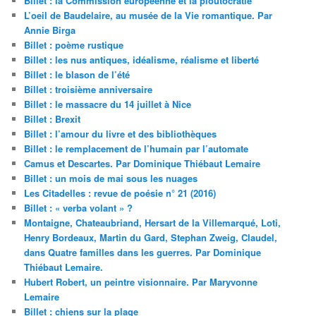
Billet : la Commission européenne et la ploutocratie
L’oeil de Baudelaire, au musée de la Vie romantique. Par
Annie Birga
Billet : poème rustique
Billet : les nus antiques, idéalisme, réalisme et liberté
Billet : le blason de l’été
Billet : troisième anniversaire
Billet : le massacre du 14 juillet à Nice
Billet : Brexit
Billet : l’amour du livre et des bibliothèques
Billet : le remplacement de l’humain par l’automate
Camus et Descartes. Par Dominique Thiébaut Lemaire
Billet : un mois de mai sous les nuages
Les Citadelles : revue de poésie n° 21 (2016)
Billet : « verba volant » ?
Montaigne, Chateaubriand, Hersart de la Villemarqué, Loti,
Henry Bordeaux, Martin du Gard, Stephan Zweig, Claudel,
dans Quatre familles dans les guerres. Par Dominique
Thiébaut Lemaire.
Hubert Robert, un peintre visionnaire. Par Maryvonne
Lemaire
Billet : chiens sur la plage