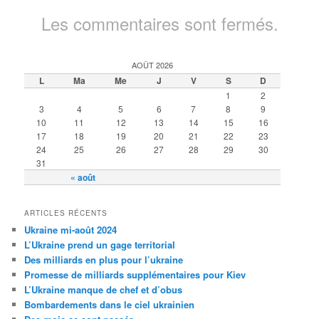
Les commentaires sont fermés.
AOÛT 2026
L
Ma
Me
J
V
S
D
1
2
3
4
5
6
7
8
9
10
11
12
13
14
15
16
17
18
19
20
21
22
23
24
25
26
27
28
29
30
31
« août
ARTICLES RÉCENTS
Ukraine mi-août 2024
L’Ukraine prend un gage territorial
Des milliards en plus pour l’ukraine
Promesse de milliards supplémentaires pour Kiev
L’Ukraine manque de chef et d’obus
Bombardements dans le ciel ukrainien