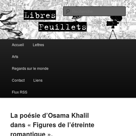
Lettres, arts, regards sur le monde
Rech
Libres Feuillets
Menu principal
Accueil
Lettres
Aller au contenu principal
Aller au contenu secondaire
Arts
Regards sur le monde
Contact
Liens
Flux RSS
La poésie d’Osama Khalil
dans « Figures de l’étreinte
romantique ».