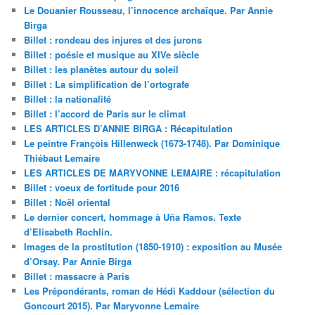
Le Douanier Rousseau, l’innocence archaïque. Par Annie
Birga
Billet : rondeau des injures et des jurons
Billet : poésie et musique au XIVe siècle
Billet : les planètes autour du soleil
Billet : La simplification de l’ortografe
Billet : la nationalité
Billet : l’accord de Paris sur le climat
LES ARTICLES D’ANNIE BIRGA : Récapitulation
Le peintre François Hillenweck (1673-1748). Par Dominique
Thiébaut Lemaire
LES ARTICLES DE MARYVONNE LEMAIRE : récapitulation
Billet : voeux de fortitude pour 2016
Billet : Noël oriental
Le dernier concert, hommage à Uña Ramos. Texte
d’Elisabeth Rochlin.
Images de la prostitution (1850-1910) : exposition au Musée
d’Orsay. Par Annie Birga
Billet : massacre à Paris
Les Prépondérants, roman de Hédi Kaddour (sélection du
Goncourt 2015). Par Maryvonne Lemaire