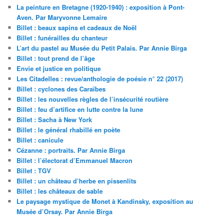
La peinture en Bretagne (1920-1940) : exposition à Pont-
Aven. Par Maryvonne Lemaire
Billet : beaux sapins et cadeaux de Noël
Billet : funérailles du chanteur
L’art du pastel au Musée du Petit Palais. Par Annie Birga
Billet : tout prend de l’âge
Envie et justice en politique
Les Citadelles : revue/anthologie de poésie n° 22 (2017)
Billet : cyclones des Caraïbes
Billet : les nouvelles règles de l’insécurité routière
Billet : feu d’artifice en lutte contre la lune
Billet : Sacha à New York
Billet : le général rhabillé en poète
Billet : canicule
Cézanne : portraits. Par Annie Birga
Billet : l’électorat d’Emmanuel Macron
Billet : TGV
Billet : un château d’herbe en pissenlits
Billet : les châteaux de sable
Le paysage mystique de Monet à Kandinsky, exposition au
Musée d’Orsay. Par Annie Birga