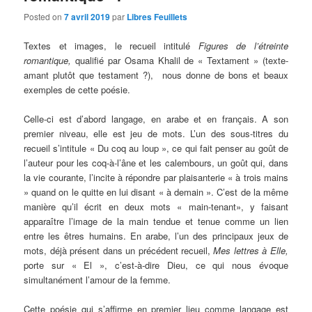
Posted on
7 avril 2019
par
Libres Feuillets
Textes et images, le recueil intitulé
Figures de l’étreinte
romantique,
qualifié par Osama Khalil de « Textament » (texte-
amant plutôt que testament ?), nous donne de bons et beaux
exemples de cette poésie.
Celle-ci est d’abord langage, en arabe et en français. A son
premier niveau, elle est jeu de mots. L’un des sous-titres du
recueil s’intitule « Du coq au loup », ce qui fait penser au goût de
l’auteur pour les coq-à-l’âne et les calembours, un goût qui, dans
la vie courante, l’incite à répondre par plaisanterie « à trois mains
» quand on le quitte en lui disant « à demain ». C’est de la même
manière qu’il écrit en deux mots « main-tenant», y faisant
apparaître l’image de la main tendue et tenue comme un lien
entre les êtres humains. En arabe, l’un des principaux jeux de
mots, déjà présent dans un précédent recueil,
Mes lettres à Elle,
porte sur « El », c’est-à-dire Dieu, ce qui nous évoque
simultanément l’amour de la femme.
Cette poésie qui s’affirme en premier lieu comme langage est