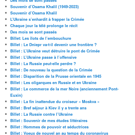
Des mois se sont passés
Souvenir d’Osama Khalil (1949-2023)
Souvenir d’Osama Khalil
L’Ukraine s’enhardit à frapper la Crimée
Chaque jour la télé prolonge le récit
Des mois se sont passés
Billet: Les îlots de l’embouchure
Billet : Le Dniepr va-t-il devenir une frontière ?
Billet : L’Ukraine veut détruire le pont de Crimée
Billet : L’Ukraine passe à l’offensive
Billet : La Russie peut-elle perdre ?
Billet : De nouveau la question de la Crimée
Billet : Disparition de la Prusse orientale en 1945
Billet : Les oligarques en Russie et en Ukraine
Billet : Le commerce de la mer Noire (anciennement Pont-
Euxin)
Billet : La fin inattendue du croiseur « Moskva »
Billet : Bref séjour à Kiev il y a trente ans
Billet : La Russie contre l’Ukraine
Billet : Souvenir de mes études littéraires
Billet : Hommes de pouvoir et séductrices
Billet : Voeux de nouvel an au temps du coronavirus