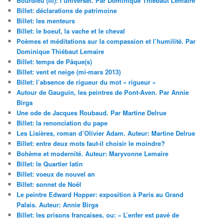
Bourdieu (III): l’universel. Par Dominique Thiébaut Lemaire
Billet: déclarations de patrimoine
Billet: les menteurs
Billet: le boeuf, la vache et le cheval
Poèmes et méditations sur la compassion et l’humilité. Par
Dominique Thiébaut Lemaire
Billet: temps de Pâque(s)
Billet: vent et neige (mi-mars 2013)
Billet: l’absence de rigueur du mot « rigueur »
Autour de Gauguin, les peintres de Pont-Aven. Par Annie
Birga
Une ode de Jacques Roubaud. Par Martine Delrue
Billet: la renonciation du pape
Les Lisières, roman d’Olivier Adam. Auteur: Martine Delrue
Billet: entre deux mots faut-il choisir le moindre?
Bohème et modernité. Auteur: Maryvonne Lemaire
Billet: le Quartier latin
Billet: voeux de nouvel an
Billet: sonnet de Noël
Le peintre Edward Hopper: exposition à Paris au Grand
Palais. Auteur: Annie Birga
Billet: les prisons françaises, ou: « L’enfer est pavé de