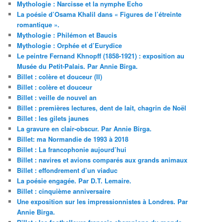
Mythologie : Narcisse et la nymphe Echo
La poésie d’Osama Khalil dans « Figures de l’étreinte
romantique ».
Mythologie : Philémon et Baucis
Mythologie : Orphée et d’Eurydice
Le peintre Fernand Khnopff (1858-1921) : exposition au
Musée du Petit-Palais. Par Annie Birga.
Billet : colère et douceur (II)
Billet : colère et douceur
Billet : veille de nouvel an
Billet : premières lectures, dent de lait, chagrin de Noël
Billet : les gilets jaunes
La gravure en clair-obscur. Par Annie Birga.
Billet: ma Normandie de 1993 à 2018
Billet : La francophonie aujourd’hui
Billet : navires et avions comparés aux grands animaux
Billet : effondrement d’un viaduc
La poésie engagée. Par D.T. Lemaire.
Billet : cinquième anniversaire
Une exposition sur les impressionnistes à Londres. Par
Annie Birga.