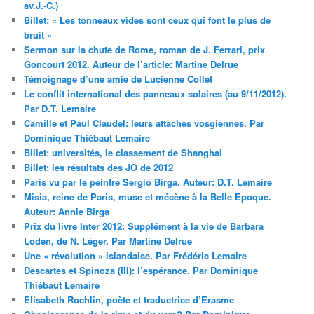
av.J.-C.)
Billet: « Les tonneaux vides sont ceux qui font le plus de
bruit »
Sermon sur la chute de Rome, roman de J. Ferrari, prix
Goncourt 2012. Auteur de l’article: Martine Delrue
Témoignage d’une amie de Lucienne Collet
Le conflit international des panneaux solaires (au 9/11/2012).
Par D.T. Lemaire
Camille et Paul Claudel: leurs attaches vosgiennes. Par
Dominique Thiébaut Lemaire
Billet: universités, le classement de Shanghai
Billet: les résultats des JO de 2012
Paris vu par le peintre Sergio Birga. Auteur: D.T. Lemaire
Misia, reine de Paris, muse et mécène à la Belle Epoque.
Auteur: Annie Birga
Prix du livre Inter 2012: Supplément à la vie de Barbara
Loden, de N. Léger. Par Martine Delrue
Une « révolution » islandaise. Par Frédéric Lemaire
Descartes et Spinoza (III): l’espérance. Par Dominique
Thiébaut Lemaire
Elisabeth Rochlin, poète et traductrice d’Erasme